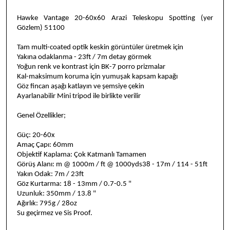
Hawke Vantage 20-60x60 Arazi Teleskopu Spotting (yer
G
özlem) 51100
Tam multi-coated optik keskin görüntüler üretmek için
Yak
ına odaklanma - 23ft / 7m detay görmek
Yoğun renk ve kontrast için BK-7 porro prizmalar
Kal-maksimum koruma için yumuşak kapsam kapağı
Göz fincan aşağı katlayın ve şemsiye çekin
Ayarlanabilir Mini tripod ile birlikte verilir
Genel Özellikler;
Güç: 20-60x
Amaç Çapı: 60mm
Objektif Kaplama: Çok Katmanlı Tamamen
Görüş Alanı: m @ 1000m / ft @ 1000yds38 - 17m / 114 - 51ft
Yakın Odak: 7m / 23ft
Göz Kurtarma: 18 - 13mm / 0.7-0.5 "
Uzunluk: 350mm / 13.8 "
Ağırlık: 795g / 28oz
Su geçirmez ve Sis Proof.