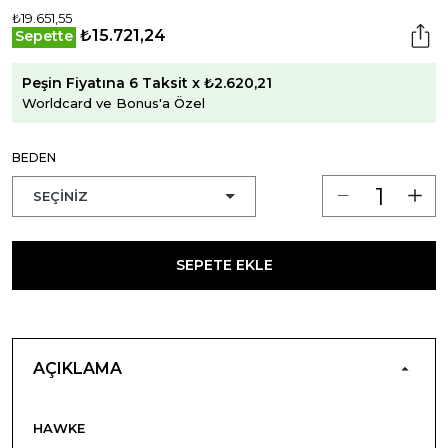
₺19.651,55
₺15.721,24
Sepette
Peşin Fiyatına 6 Taksit x ₺2.620,21
Worldcard ve Bonus'a Özel
BEDEN
SEPETE EKLE
AÇIKLAMA
HAWKE