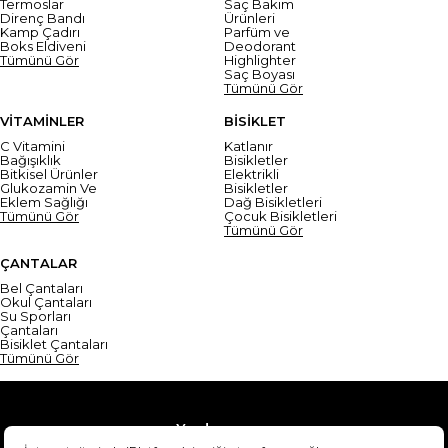
Termoslar
Saç Bakım
Direnç Bandı
Ürünleri
Kamp Çadırı
Parfüm ve
Boks Eldiveni
Deodorant
Tümünü Gör
Highlighter
Saç Boyası
Tümünü Gör
VİTAMİNLER
BİSİKLET
C Vitamini
Katlanır
Bağışıklık
Bisikletler
Bitkisel Ürünler
Elektrikli
Glukozamin Ve
Bisikletler
Eklem Sağlığı
Dağ Bisikletleri
Tümünü Gör
Çocuk Bisikletleri
Tümünü Gör
ÇANTALAR
Bel Çantaları
Okul Çantaları
Su Sporları
Çantaları
Bisiklet Çantaları
Tümünü Gör
Yardım