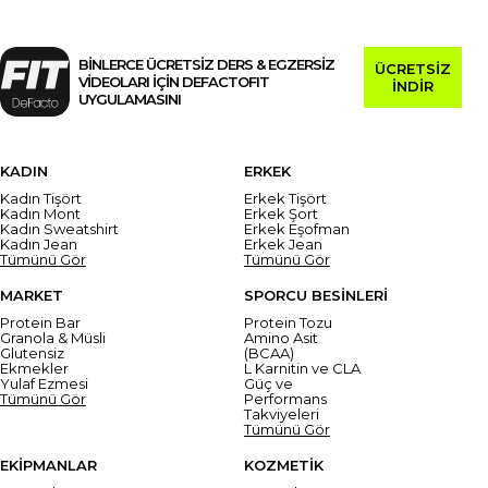
BİNLERCE ÜCRETSİZ DERS & EGZERSİZ
ÜCRETSİZ
VİDEOLARI İÇİN DEFACTOFIT
İNDİR
UYGULAMASINI
KADIN
ERKEK
Kadın Tişört
Erkek Tişört
Kadın Mont
Erkek Şort
Kadın Sweatshirt
Erkek Eşofman
Kadın Jean
Erkek Jean
Tümünü Gör
Tümünü Gör
MARKET
SPORCU BESİNLERİ
Protein Bar
Protein Tozu
Granola & Müsli
Amino Asit
Glutensiz
(BCAA)
Ekmekler
L Karnitin ve CLA
Yulaf Ezmesi
Güç ve
Tümünü Gör
Performans
Takviyeleri
Tümünü Gör
EKİPMANLAR
KOZMETİK