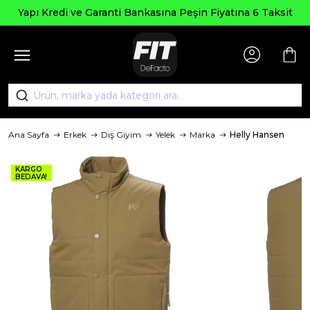
Yapı Kredi ve Garanti Bankasına Peşin Fiyatına 6 Taksit
Ana Sayfa
Erkek
Dış Giyim
Yelek
Marka
Helly Hansen
KARGO
BEDAVA!