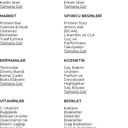
Kadın Jean
Erkek Jean
Tümünü Gör
Tümünü Gör
MARKET
SPORCU BESİNLERİ
Protein Bar
Protein Tozu
Granola & Müsli
Amino Asit
Glutensiz
(BCAA)
Ekmekler
L Karnitin ve CLA
Yulaf Ezmesi
Güç ve
Tümünü Gör
Performans
Takviyeleri
Tümünü Gör
EKİPMANLAR
KOZMETİK
Termoslar
Saç Bakım
Direnç Bandı
Ürünleri
Kamp Çadırı
Parfüm ve
Boks Eldiveni
Deodorant
Tümünü Gör
Highlighter
Saç Boyası
Tümünü Gör
VİTAMİNLER
BİSİKLET
C Vitamini
Katlanır
Bağışıklık
Bisikletler
Bitkisel Ürünler
Elektrikli
Glukozamin Ve
Bisikletler
Eklem Sağlığı
Dağ Bisikletleri
Tümünü Gör
Çocuk Bisikletleri