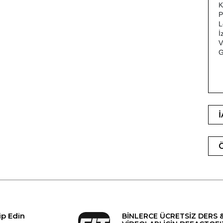
K
P
L
İ
V
G
ip Edin
BİNLERCE ÜCRETSİZ DERS 