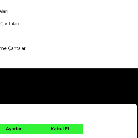
ları
ı
Çantaları
me Çantaları