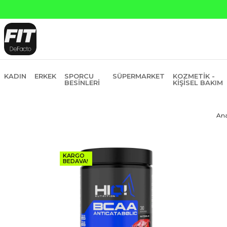
KADIN
ERKEK
SPORCU
SÜPERMARKET
KOZMETIK -
BESINLERI
KIŞISEL BAKIM
Ana
KARGO
BEDAVA!