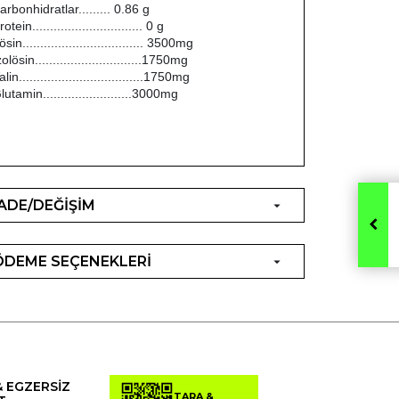
arbonhidratlar......... 0.86 g
rotein............................... 0 g
ösin.................................. 3500mg
zolösin..............................1750mg
alin...................................1750mg
lutamin.........................3000mg
İADE/DEĞİŞİM
ÖDEME SEÇENEKLERİ
& EGZERSİZ
TARA &