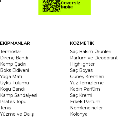
T
ÜCRETSİZ
İNDİR!
EKİPMANLAR
KOZMETİK
Termoslar
Saç Bakım Ürünleri
Direnç Bandı
Parfüm ve Deodorant
Kamp Çadırı
Highlighter
Boks Eldiveni
Saç Boyası
Yoga Matı
Güneş Kremleri
Uyku Tulumu
Yüz Temizleme
Koşu Bandı
Kadın Parfüm
Kamp Sandalyesi
Saç Kremi
Pilates Topu
Erkek Parfüm
Tenis
Nemlendiriciler
Yüzme ve Dalış
Kolonya