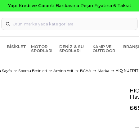
Yapı Kredi ve Garanti Bankasına Peşin Fiyatına 6 Taksit
BISIKLET
MOTOR
DENIZ & SU
KAMP VE
BRANŞ
SPORLARI
SPORLARI
OUTDOOR
 Sayfa
Sporcu Besinleri
Amino Asit
BCAA
Marka
HIQ NUTRIT
HIQ
Fla
₺6