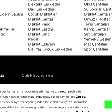
Elektrikli Bisikletler
Okul Çantaları
Dağ Bisikletleri
Su Sporları Çanta
Eklem Sağlığı
Çocuk Bisikletleri
Bisiklet Çantalar
Bisiklet Çantası
Omuz / Postacı 
Bisiklet Kaskı
Tenis Çantaları
k Yağları
Bisiklet Lastiği
Kamp Çantaları
tik
Bisiklet Jant
Sırt Çantaları
Pedal
Yemek / Beslen
Bisiklet Eldiveni
Mat Çantaları
8-11 Yaş Çocuk Bisikletleri
Spor Çantaları
da
Gizlilik Sözleşmesi
ü nasıl iade edebilirim?