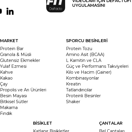
VİDEOLARI İÇİN DEFACTOFI
UYGULAMASINI
MARKET
SPORCU BESİNLERİ
Protein Bar
Protein Tozu
Granola & Müsli
Amino Asit (BCAA)
Glutensiz Ekmekler
L Karnitin ve CLA
Yulaf Ezmesi
Güç ve Performans Takviyeleri
Kahve
Kilo ve Hacim (Gainer)
Kakao
Kombinasyonlar
Çay
Kreatin
Propolis ve Arı Ürünleri
Tatlandırıcılar
Besin Mayası
Proteinli Besinler
Bitkisel Sütler
Shaker
Makarna
Fındık
BİSİKLET
ÇANTALAR
Katlanır Bisikletler
Bel Çantaları