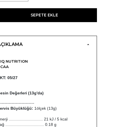
SEPETE EKLE
AÇIKLAMA
IQ NUTRITION
BCAA
KT: 05/27
esin Değerleri (13g'da)
-------------------------
ervis Büyüklüğü:
1ölçek (13g)
nerji .............................. 21 kJ / 5 kcal
ağ .................................. 0.18 g