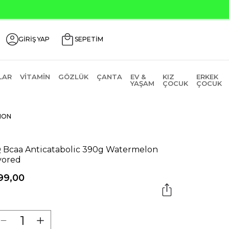
GİRİŞ YAP
SEPETİM
LAR
VITAMIN
GÖZLÜK
ÇANTA
EV &
KIZ
ERKEK
YAŞAM
ÇOCUK
ÇOCUK
ION
 Bcaa Anticatabolic 390g Watermelon
vored
99,00