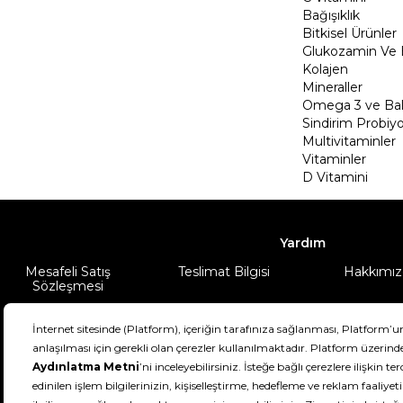
Bağışıklık
Bitkisel Ürünler
Glukozamin Ve 
Kolajen
Mineraller
Omega 3 ve Balı
Sindirim Probiyo
Multivitaminler
Vitaminler
D Vitamini
Yardım
Mesafeli Satış
Teslimat Bilgisi
Hakkımız
Sözleşmesi
Şartlar & Koşullar
Ürünüm