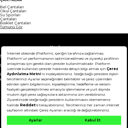
Bel Çantaları
Okul Çantaları
Su Sporları
Çantaları
Bisiklet Çantaları
Tümünü Gör
Yardım
Mesafeli Satış Sözleşmesi
Teslimat Bilgisi
Gizlilik Sözleşmesi
Şartlar & Koşullar
Ürünümü nasıl iade
Hakkımızda
edebilirim?
DeFactoFIT ©️ 2022-2026. Tüm hakları saklıdır.
11