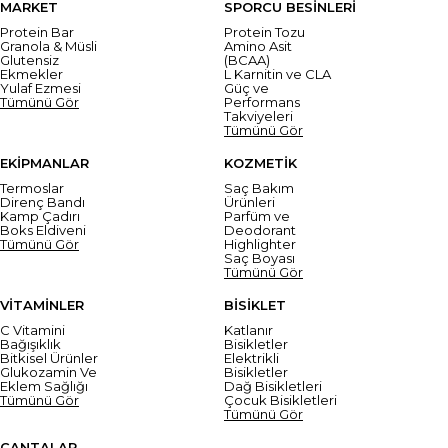
MARKET
SPORCU BESİNLERİ
Protein Bar
Protein Tozu
Granola & Müsli
Amino Asit
Glutensiz
(BCAA)
Ekmekler
L Karnitin ve CLA
Yulaf Ezmesi
Güç ve
Tümünü Gör
Performans
Takviyeleri
Tümünü Gör
EKİPMANLAR
KOZMETİK
Termoslar
Saç Bakım
Direnç Bandı
Ürünleri
Kamp Çadırı
Parfüm ve
Boks Eldiveni
Deodorant
Tümünü Gör
Highlighter
Saç Boyası
Tümünü Gör
VİTAMİNLER
BİSİKLET
C Vitamini
Katlanır
Bağışıklık
Bisikletler
Bitkisel Ürünler
Elektrikli
Glukozamin Ve
Bisikletler
Eklem Sağlığı
Dağ Bisikletleri
Tümünü Gör
Çocuk Bisikletleri
Tümünü Gör
ÇANTALAR