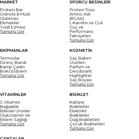
MARKET
SPORCU BESİNLERİ
Protein Bar
Protein Tozu
Granola & Müsli
Amino Asit
Glutensiz
(BCAA)
Ekmekler
L Karnitin ve CLA
Yulaf Ezmesi
Güç ve
Tümünü Gör
Performans
Takviyeleri
Tümünü Gör
EKİPMANLAR
KOZMETİK
Termoslar
Saç Bakım
Direnç Bandı
Ürünleri
Kamp Çadırı
Parfüm ve
Boks Eldiveni
Deodorant
Tümünü Gör
Highlighter
Saç Boyası
Tümünü Gör
VİTAMİNLER
BİSİKLET
C Vitamini
Katlanır
Bağışıklık
Bisikletler
Bitkisel Ürünler
Elektrikli
Glukozamin Ve
Bisikletler
Eklem Sağlığı
Dağ Bisikletleri
Tümünü Gör
Çocuk Bisikletleri
Tümünü Gör
ÇANTALAR