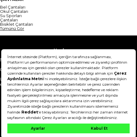
Bel Çantaları
Okul Çantaları
Su Sporları
Çantaları
Bisiklet Çantaları
Tümünü Gör
Yardım
Mesafeli Satış Sözleşmesi
Teslimat Bilgisi
Gizlilik Sözleşmesi
Şartlar & Koşullar
Ürünümü nasıl iade
Hakkımızda
edebilirim?
DeFactoFIT ©️ 2022-2026. Tüm hakları saklıdır.
11