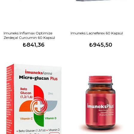
Imuneks Inflamax Optimize
Imuneks Lacneferex 60 Kapsül
Zerdeçal Curcumin 60 Kapsül
₺841,36
₺945,50