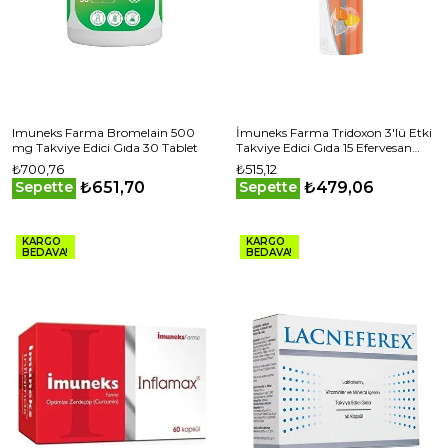
Imuneks Farma Bromelain 500
İmuneks Farma Tridoxon 3'lü Etki
mg Takviye Edici Gıda 30 Tablet
Takviye Edici Gıda 15 Efervesan
Tablet
₺700,76
₺515,12
₺651,70
₺479,06
Sepette
Sepette
KARGO
KARGO
BEDAVA!
BEDAVA!