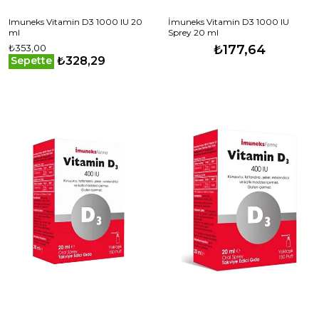
Imuneks Vitamin D3 1000 IU 20
İmuneks Vitamin D3 1000 IU
ml
Sprey 20 ml
₺353,00
₺177,64
₺328,29
Sepette