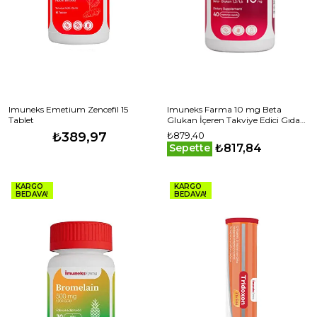
Imuneks Emetium Zencefil 15
Imuneks Farma 10 mg Beta
Tablet
Glukan İçeren Takviye Edici Gıda
40 Kapsül
₺389,97
₺879,40
₺817,84
Sepette
KARGO
KARGO
BEDAVA!
BEDAVA!