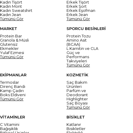
Kadın Tişört
Erkek Tişört
Kadın Mont
Erkek Şort
Kadın Sweatshirt
Erkek Eşofman
Kadın Jean
Erkek Jean
Tümünü Gör
Tümünü Gör
MARKET
SPORCU BESİNLERİ
Protein Bar
Protein Tozu
Granola & Müsli
Amino Asit
Glutensiz
(BCAA)
Ekmekler
L Karnitin ve CLA
Yulaf Ezmesi
Güç ve
Tümünü Gör
Performans
Takviyeleri
Tümünü Gör
EKİPMANLAR
KOZMETİK
Termoslar
Saç Bakım
Direnç Bandı
Ürünleri
Kamp Çadırı
Parfüm ve
Boks Eldiveni
Deodorant
Tümünü Gör
Highlighter
Saç Boyası
Tümünü Gör
VİTAMİNLER
BİSİKLET
C Vitamini
Katlanır
Bağışıklık
Bisikletler
Bitkisel Ürünler
Elektrikli