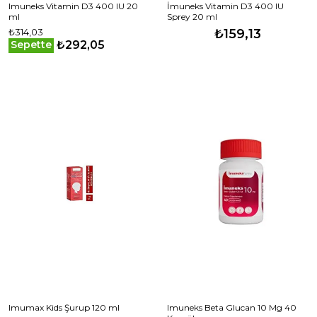
Imuneks Vitamin D3 400 IU 20
İmuneks Vitamin D3 400 IU
ml
Sprey 20 ml
₺314,03
₺159,13
₺292,05
Sepette
Imumax Kids Şurup 120 ml
Imuneks Beta Glucan 10 Mg 40