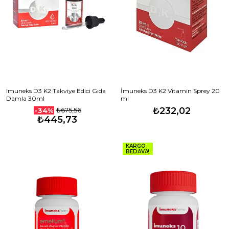
Imuneks D3 K2 Takviye Edici Gıda
İmuneks D3 K2 Vitamin Sprey 20
Damla 30ml
ml
₺232,02
₺675,56
-34%
₺445,73
KARGO
BEDAVA!