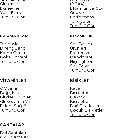
Glutensiz
(BCAA)
Ekmekler
L Karnitin ve CLA
Yulaf Ezmesi
Güç ve
Tümünü Gör
Performans
Takviyeleri
Tümünü Gör
EKİPMANLAR
KOZMETİK
Termoslar
Saç Bakım
Direnç Bandı
Ürünleri
Kamp Çadırı
Parfüm ve
Boks Eldiveni
Deodorant
Tümünü Gör
Highlighter
Saç Boyası
Tümünü Gör
VİTAMİNLER
BİSİKLET
C Vitamini
Katlanır
Bağışıklık
Bisikletler
Bitkisel Ürünler
Elektrikli
Glukozamin Ve
Bisikletler
Eklem Sağlığı
Dağ Bisikletleri
Tümünü Gör
Çocuk Bisikletleri
Tümünü Gör
ÇANTALAR
Bel Çantaları
Okul Çantaları