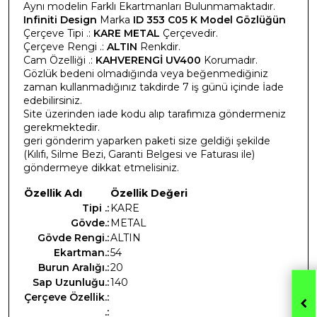
Aynı modelin Farklı Ekartmanları Bulunmamaktadır.
Infiniti Design
Marka
ID 353 C05 K Model Gözlüğün
Çerçeve Tipi .:
KARE METAL
Çerçevedir.
Çerçeve Rengi .:
ALTIN
Renkdir.
Cam Özelliği .:
KAHVERENGİ UV400
Korumadır.
Gözlük bedeni olmadığında veya beğenmediğiniz
zaman kullanmadığınız takdirde 7 iş günü içinde İade
edebilirsiniz.
Site üzerinden iade kodu alıp tarafımıza göndermeniz
gerekmektedir.
geri gönderim yaparken paketi size geldiği şekilde
(Kılıfı, Silme Bezi, Garanti Belgesi ve Faturası ile)
göndermeye dikkat etmelisiniz.
Özellik Adı
Özellik Değeri
Tipi .:
KARE
Gövde.:
METAL
Gövde Rengi.:
ALTIN
Ekartman.:
54
Burun Aralığı.:
20
Sap Uzunluğu.:
140
Çerçeve Özellik.:
.: