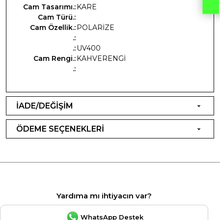
Cam Tasarımı.:
KARE
Cam Türü.:
Cam Özellik.:
POLARİZE
.:
.:
UV400
Cam Rengi.:
KAHVERENGİ
.:
İADE/DEĞİŞİM
ÖDEME SEÇENEKLERİ
Yardıma mı ihtiyacın var?
WhatsApp Destek