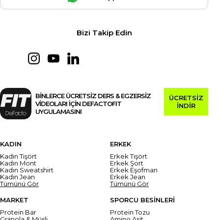
Bizi Takip Edin
BİNLERCE ÜCRETSİZ DERS & EGZERSİZ
ÜCRETSİZ
VİDEOLARI İÇİN DEFACTOFIT
İNDİR
UYGULAMASINI
KADIN
ERKEK
Kadın Tişört
Erkek Tişört
Kadın Mont
Erkek Şort
Kadın Sweatshirt
Erkek Eşofman
Kadın Jean
Erkek Jean
Tümünü Gör
Tümünü Gör
MARKET
SPORCU BESİNLERİ
Protein Bar
Protein Tozu
Granola & Müsli
Amino Asit