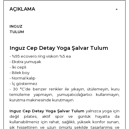
AÇIKLAMA
INGUZ
TULUM
Inguz Cep Detay Yoga Şalvar Tulum
- %95 ecovero ring viskon %5 ea
- Ekstra yumuşak
- İki cepli
- Bilek boy
- Normal kalıp
- İç göstermez
- 30 °C’de
benzer renkler ile yıkayın, ütülemeyin, kuru
temizleme yapmayın, yumuşatıcı/ağartıcı kullanmayın,
kurutma makinesinde kurutmayın.
Inguz Cep Detay Yoga Şalvar Tulum
yalnızca yoga için
değil pilates, aktif spor ve günlük hayatta da
kullanabilmeniz için rahat, sağlıklı, yüksek konfor sunan,
şık hissettiren ve uzun ömürlü şekilde tasarlanmış ve