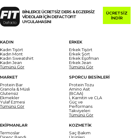
BİNLERCE ÜCRETSİZ DERS & EGZERSİZ
ÜCRETSİZ
VİDEOLARI İÇİN DEFACTOFIT
İNDİR
UYGULAMASINI
KADIN
ERKEK
Kadın Tişört
Erkek Tişört
Kadın Mont
Erkek Şort
Kadın Sweatshirt
Erkek Eşofman
Kadın Jean
Erkek Jean
Tümünü Gör
Tümünü Gör
MARKET
SPORCU BESİNLERİ
Protein Bar
Protein Tozu
Granola & Müsli
Amino Asit
Glutensiz
(BCAA)
Ekmekler
L Karnitin ve CLA
Yulaf Ezmesi
Güç ve
Tümünü Gör
Performans
Takviyeleri
Tümünü Gör
EKİPMANLAR
KOZMETİK
Termoslar
Saç Bakım
Direnç Bandı
Ürünleri