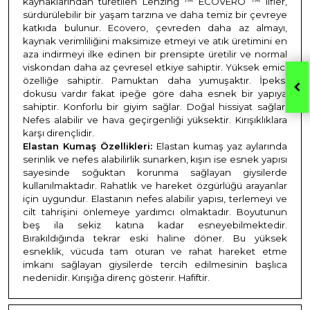
kaynaklarından türetilen Lenzing ™ ECOVERO ™ lifler,
sürdürülebilir bir yaşam tarzına ve daha temiz bir çevreye
katkıda bulunur. Ecovero, çevreden daha az almayı,
kaynak verimliliğini maksimize etmeyi ve atık üretimini en
aza indirmeyi ilke edinen bir prensipte üretilir ve normal
viskondan daha az çevresel etkiye sahiptir. Yüksek emici
özelliğe sahiptir. Pamuktan daha yumuşaktır. İpeksi
dokusu vardır fakat ipeğe göre daha esnek bir yapıya
sahiptir. Konforlu bir giyim sağlar. Doğal hissiyat sağlar.
Nefes alabilir ve hava geçirgenliği yüksektir. Kırışıklıklara
karşı dirençlidir.
Elastan Kumaş Özellikleri:
Elastan kumaş yaz aylarında
serinlik ve nefes alabilirlik sunarken, kışın ise esnek yapısı
sayesinde soğuktan korunma sağlayan giysilerde
kullanılmaktadır. Rahatlık ve hareket özgürlüğü arayanlar
için uygundur. Elastanın nefes alabilir yapısı, terlemeyi ve
cilt tahrişini önlemeye yardımcı olmaktadır. Boyutunun
beş ila sekiz katına kadar esneyebilmektedir.
Bırakıldığında tekrar eski haline döner. Bu yüksek
esneklik, vücuda tam oturan ve rahat hareket etme
imkanı sağlayan giysilerde tercih edilmesinin başlıca
nedenidir. Kırışığa direnç gösterir. Hafiftir.