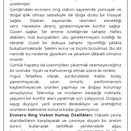
üretilmiştir.
İçeriğindeki ecovero ring viskon sayesinde yumuşak ve
doğal iplik olması sebebiyle de doğa dostu bir hissiyat
sağlar. Elastan sayesinde istenilen esnekliği
verir. Harekete direnç göstermeyerek konfor sağlar.
Güven sağlar. Ter emme özelliğinde sahiptir. Nefes
alabilen, hızlı kuruyabilen, ütü gerektirmeyen özelliği ile
idealdir. Güzel bir dokuya sahiptir. Sportifliği şıklıkla
buluşturmaktadır. Şeklini korur ve biçimi bozulmaz. Bu stil
narindir bu nedenle giyerken ve yıkarken dikkatli olmanız
önerilir.
Günlük hayatta da üzerinizden çıkarmak istemeyeceğiniz
bir üründür. Siyah ve Kahverengi olmak üzere iki renktir.
Inguz felsefesi olarak sürdürülebilir kalite, kolay
yıpranmayacak, uzun ömürlü, performansını
kaybetmeyecek ürünleri yapmayı ve doğayı korumayı
amaçlıyoruz. Teknoloji ve modanın kesiştiği noktada,
yepyeni bir konfor alanı yaratmak için çalışıyoruz. Doğaya
saygı duyuyor, yerli üretimi destekliyor ve ürettiğimiz
ürünlerin kalitesine sonuna kadar güveniyoruz.
Ecovero Ring Viskon Kumaş Özellikleri:
Yüksek çevre
standartlarını karşılayarak ve çevreye duyarlı bir üretim
süreci kullanarak sertifikalı yenilenebilir ağaç