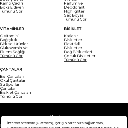
Kamp Çadırı
Parfüm ve
Boks Eldiveni
Deodorant
Tümünü Gör
Highlighter
Saç Boyası
Tümünü Gör
VİTAMİNLER
BİSİKLET
C Vitamini
Katlanır
Bağışıklık
Bisikletler
Bitkisel Ürünler
Elektrikli
Glukozamin Ve
Bisikletler
Eklem Sağlığı
Dağ Bisikletleri
Tümünü Gör
Çocuk Bisikletleri
Tümünü Gör
ÇANTALAR
Bel Çantaları
Okul Çantaları
Su Sporları
Çantaları
Bisiklet Çantaları
Tümünü Gör
Yardım
Mesafeli Satış Sözleşmesi
Teslimat Bilgisi