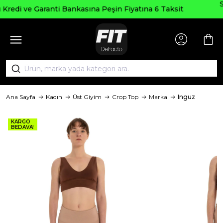
Seçili Ürünlerde ₺2000 Üzeri ₺20
 Fiyatına 6 Taksit
AGUSTOS200
Ana Sayfa
Kadın
Üst Giyim
Crop Top
Marka
Inguz
KARGO
BEDAVA!