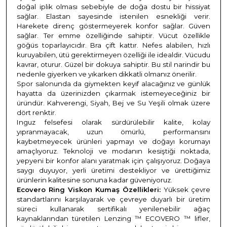
doğal iplik olması sebebiyle de doğa dostu bir hissiyat
sağlar. Elastan sayesinde istenilen esnekliği verir.
Harekete direnç göstermeyerek konfor sağlar. Güven
sağlar. Ter emme özelliğinde sahiptir. Vücut özellikle
göğüs toparlayıcıdır. Bra çift kattır. Nefes alabilen, hızlı
kuruyabilen, ütü gerektirmeyen özelliği ile idealdir. Vücudu
kavrar, oturur. Güzel bir dokuya sahiptir. Bu stil narindir bu
nedenle giyerken ve yıkarken dikkatli olmanız önerilir.
Spor salonunda da giymekten keyif alacağınız ve günlük
hayatta da üzerinizden çıkarmak istemeyeceğiniz bir
üründür. Kahverengi, Siyah, Bej ve Su Yeşili olmak üzere
dört renktir.
Inguz felsefesi olarak sürdürülebilir kalite, kolay
yıpranmayacak, uzun ömürlü, performansını
kaybetmeyecek ürünleri yapmayı ve doğayı korumayı
amaçlıyoruz. Teknoloji ve modanın kesiştiği noktada,
yepyeni bir konfor alanı yaratmak için çalışıyoruz. Doğaya
saygı duyuyor, yerli üretimi destekliyor ve ürettiğimiz
ürünlerin kalitesine sonuna kadar güveniyoruz.
Ecovero Ring Viskon Kumaş Özellikleri:
Yüksek çevre
standartlarını karşılayarak ve çevreye duyarlı bir üretim
süreci kullanarak sertifikalı yenilenebilir ağaç
kaynaklarından türetilen Lenzing ™ ECOVERO ™ lifler,