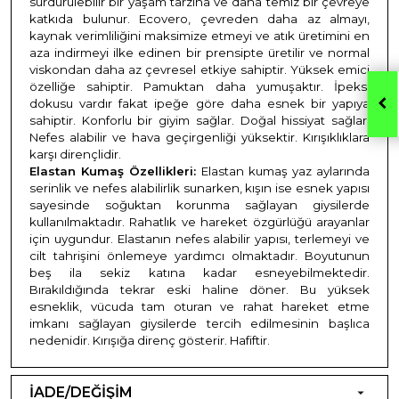
sürdürülebilir bir yaşam tarzına ve daha temiz bir çevreye
katkıda bulunur. Ecovero, çevreden daha az almayı,
kaynak verimliliğini maksimize etmeyi ve atık üretimini en
aza indirmeyi ilke edinen bir prensipte üretilir ve normal
viskondan daha az çevresel etkiye sahiptir. Yüksek emici
özelliğe sahiptir. Pamuktan daha yumuşaktır. İpeksi
dokusu vardır fakat ipeğe göre daha esnek bir yapıya
sahiptir. Konforlu bir giyim sağlar. Doğal hissiyat sağlar.
Nefes alabilir ve hava geçirgenliği yüksektir. Kırışıklıklara
karşı dirençlidir.
Elastan Kumaş Özellikleri:
Elastan kumaş yaz aylarında
serinlik ve nefes alabilirlik sunarken, kışın ise esnek yapısı
sayesinde soğuktan korunma sağlayan giysilerde
kullanılmaktadır. Rahatlık ve hareket özgürlüğü arayanlar
için uygundur. Elastanın nefes alabilir yapısı, terlemeyi ve
cilt tahrişini önlemeye yardımcı olmaktadır. Boyutunun
beş ila sekiz katına kadar esneyebilmektedir.
Bırakıldığında tekrar eski haline döner. Bu yüksek
esneklik, vücuda tam oturan ve rahat hareket etme
imkanı sağlayan giysilerde tercih edilmesinin başlıca
nedenidir. Kırışığa direnç gösterir. Hafiftir.
İADE/DEĞİŞİM