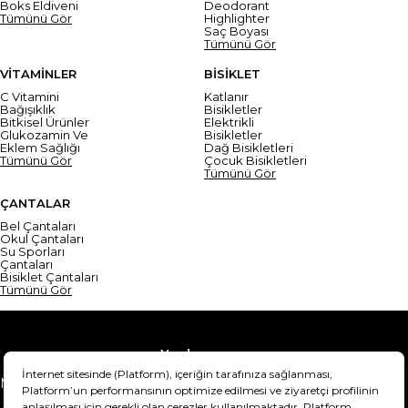
Boks Eldiveni
Deodorant
Tümünü Gör
Highlighter
Saç Boyası
Tümünü Gör
VİTAMİNLER
BİSİKLET
C Vitamini
Katlanır
Bağışıklık
Bisikletler
Bitkisel Ürünler
Elektrikli
Glukozamin Ve
Bisikletler
Eklem Sağlığı
Dağ Bisikletleri
Tümünü Gör
Çocuk Bisikletleri
Tümünü Gör
ÇANTALAR
Bel Çantaları
Okul Çantaları
Su Sporları
Çantaları
Bisiklet Çantaları
Tümünü Gör
Yardım
Mesafeli Satış Sözleşmesi
Teslimat Bilgisi