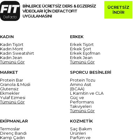
BİNLERCE ÜCRETSİZ DERS & EGZERSİZ
ÜCRETSİZ
VİDEOLARI İÇİN DEFACTOFIT
İNDİR
UYGULAMASINI
KADIN
ERKEK
Kadın Tişört
Erkek Tişört
Kadın Mont
Erkek Şort
Kadın Sweatshirt
Erkek Eşofman
Kadın Jean
Erkek Jean
Tümünü Gör
Tümünü Gör
MARKET
SPORCU BESİNLERİ
Protein Bar
Protein Tozu
Granola & Müsli
Amino Asit
Glutensiz
(BCAA)
Ekmekler
L Karnitin ve CLA
Yulaf Ezmesi
Güç ve
Tümünü Gör
Performans
Takviyeleri
Tümünü Gör
EKİPMANLAR
KOZMETİK
Termoslar
Saç Bakım
Direnç Bandı
Ürünleri
Kamp Çadırı
Parfüm ve