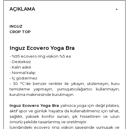
AÇIKLAMA
INGUZ
CROP TOP
Inguz Ecovero Yoga Bra
- %95 ecovero ring viskon %5 ea
- Desteksiz
- Kalın askılı
- Normal kalıp
- İç göstermez
- 30 °C’de benzer renkler ile yıkayın, ütülemeyin, kuru
temizleme yapmayın, yumuşatıcı/ağartıcı kullanmayın,
kurutma makinesinde kurutmayın.
Inguz Ecovero Yoga Bra
yalnızca yoga için değil pilates,
aktif spor ve günlük hayatta da kullanabilmeniz için rahat,
sağlıklı, yüksek konfor sunan, şık hissettiren ve uzun
ömürlü şekilde tasarlanmış ve üretilmiştir.
İçeriğindeki ecovero ring viskon sayesinde yumuşak ve