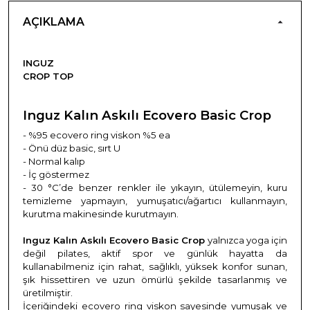
AÇIKLAMA
INGUZ
CROP TOP
Inguz Kalın Askılı Ecovero Basic Crop
- %95 ecovero ring viskon %5 ea
- Önü düz basic, sırt U
- Normal kalıp
- İç göstermez
- 30 °C’de
benzer renkler ile yıkayın, ütülemeyin, kuru
temizleme yapmayın, yumuşatıcı/ağartıcı kullanmayın,
kurutma makinesinde kurutmayın.
Inguz Kalın Askılı Ecovero Basic Crop
yalnızca yoga için
değil pilates, aktif spor ve günlük hayatta da
kullanabilmeniz için rahat, sağlıklı, yüksek konfor sunan,
şık hissettiren ve uzun ömürlü şekilde tasarlanmış ve
üretilmiştir.
İçeriğindeki ecovero ring viskon sayesinde yumuşak ve