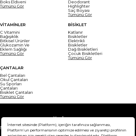
Boks Eldiveni
Deodorant
Tümünü Gör
Highlighter
Saç Boyası
Tümünü Gör
VİTAMİNLER
BİSİKLET
C Vitamini
Katlanır
Bağışıklık
Bisikletler
Bitkisel Ürünler
Elektrikli
Glukozamin Ve
Bisikletler
Eklem Sağlığı
Dağ Bisikletleri
Tümünü Gör
Çocuk Bisikletleri
Tümünü Gör
ÇANTALAR
Bel Çantaları
Okul Çantaları
Su Sporları
Çantaları
Bisiklet Çantaları
Tümünü Gör
Yardım
Mesafeli Satış Sözleşmesi
Teslimat Bilgisi