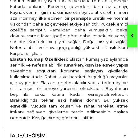
sürdürülebilir bir yaşam tarzına ve daha temiz bir çevreye
katkıda bulunur. Ecovero, çevreden daha az almayı,
kaynak verimliliğini maksimize etmeyi ve atık üretimini en
aza indirmeyi ilke edinen bir prensipte üretilir ve normal
viskondan daha az çevresel etkiye sahiptir. Yüksek emici
özelliğe sahiptir. Pamuktan daha yumuşaktır. İpeksi
dokusu vardır fakat ipeğe göre daha esnek bir yapıya
sahiptir. Konforlu bir giyim sağlar. Doğal hissiyat sağlar.
Nefes alabilir ve hava geçirgenliği yüksektir. Kırışıklıklara
karşı dirençlidir.
Elastan Kumaş Özellikleri:
Elastan kumaş yaz aylarında
serinlik ve nefes alabilirlik sunarken, kışın ise esnek yapısı
sayesinde soğuktan korunma sağlayan giysilerde
kullanılmaktadır. Rahatlık ve hareket özgürlüğü arayanlar
için uygundur. Elastanın nefes alabilir yapısı, terlemeyi ve
cilt tahrişini önlemeye yardımcı olmaktadır. Boyutunun
beş ila sekiz katına kadar esneyebilmektedir.
Bırakıldığında tekrar eski haline döner. Bu yüksek
esneklik, vücuda tam oturan ve rahat hareket etme
imkanı sağlayan giysilerde tercih edilmesinin başlıca
nedenidir. Kırışığa direnç gösterir. Hafiftir.
İADE/DEĞİŞİM