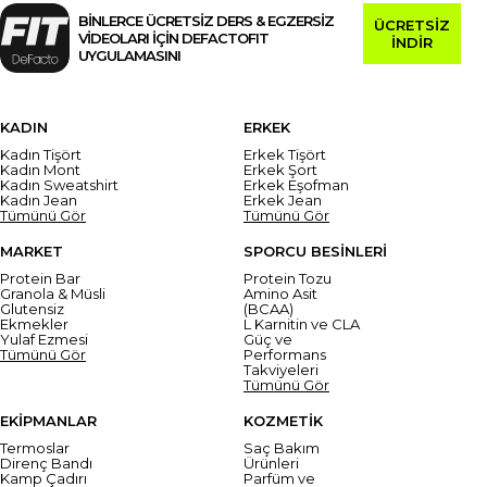
BİNLERCE ÜCRETSİZ DERS & EGZERSİZ
ÜCRETSİZ
VİDEOLARI İÇİN DEFACTOFIT
İNDİR
UYGULAMASINI
KADIN
ERKEK
Kadın Tişört
Erkek Tişört
Kadın Mont
Erkek Şort
Kadın Sweatshirt
Erkek Eşofman
Kadın Jean
Erkek Jean
Tümünü Gör
Tümünü Gör
MARKET
SPORCU BESİNLERİ
Protein Bar
Protein Tozu
Granola & Müsli
Amino Asit
Glutensiz
(BCAA)
Ekmekler
L Karnitin ve CLA
Yulaf Ezmesi
Güç ve
Tümünü Gör
Performans
Takviyeleri
Tümünü Gör
EKİPMANLAR
KOZMETİK
Termoslar
Saç Bakım
Direnç Bandı
Ürünleri
Kamp Çadırı
Parfüm ve