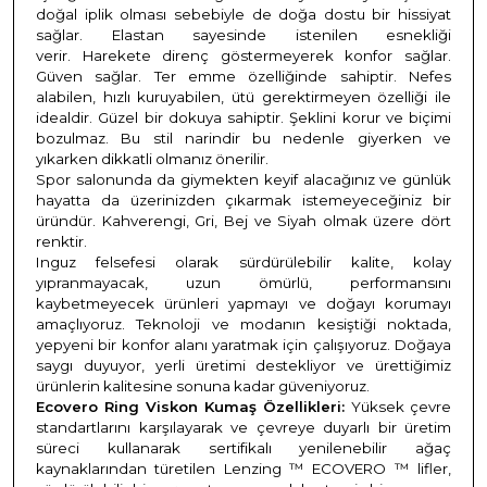
doğal iplik olması sebebiyle de doğa dostu bir hissiyat
sağlar. Elastan sayesinde istenilen esnekliği
verir. Harekete direnç göstermeyerek konfor sağlar.
Güven sağlar. Ter emme özelliğinde sahiptir. Nefes
alabilen, hızlı kuruyabilen, ütü gerektirmeyen özelliği ile
idealdir. Güzel bir dokuya sahiptir. Şeklini korur ve biçimi
bozulmaz. Bu stil narindir bu nedenle giyerken ve
yıkarken dikkatli olmanız önerilir.
Spor salonunda da giymekten keyif alacağınız ve günlük
hayatta da üzerinizden çıkarmak istemeyeceğiniz bir
üründür. Kahverengi, Gri, Bej ve Siyah olmak üzere dört
renktir.
Inguz felsefesi olarak sürdürülebilir kalite, kolay
yıpranmayacak, uzun ömürlü, performansını
kaybetmeyecek ürünleri yapmayı ve doğayı korumayı
amaçlıyoruz. Teknoloji ve modanın kesiştiği noktada,
yepyeni bir konfor alanı yaratmak için çalışıyoruz. Doğaya
saygı duyuyor, yerli üretimi destekliyor ve ürettiğimiz
ürünlerin kalitesine sonuna kadar güveniyoruz.
Ecovero Ring Viskon Kumaş Özellikleri:
Yüksek çevre
standartlarını karşılayarak ve çevreye duyarlı bir üretim
süreci kullanarak sertifikalı yenilenebilir ağaç
kaynaklarından türetilen Lenzing ™ ECOVERO ™ lifler,