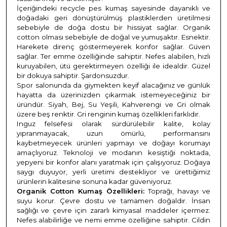
İçeriğindeki recycle pes kumaş sayesinde dayanıklı ve
doğadaki geri dönüştürülmüş plastiklerden üretilmesi
sebebiyle de doğa dostu bir hissiyat sağlar. Organik
cotton olması sebebiyle de doğal ve yumuşaktır. Esnektir.
Harekete direnç göstermeyerek konfor sağlar. Güven
sağlar. Ter emme özelliğinde sahiptir. Nefes alabilen, hızlı
kuruyabilen, ütü gerektirmeyen özelliği ile idealdir. Güzel
bir dokuya sahiptir. Şardonsuzdur.
Spor salonunda da giymekten keyif alacağınız ve günlük
hayatta da üzerinizden çıkarmak istemeyeceğiniz bir
üründür. Siyah, Bej, Su Yeşili,
Kahverengi ve Gri olmak
üzere beş renktir. Gri renginin kumaş özellikleri farklıdır.
Inguz felsefesi olarak sürdürülebilir kalite, kolay
yıpranmayacak, uzun ömürlü, performansını
kaybetmeyecek ürünleri yapmayı ve doğayı korumayı
amaçlıyoruz. Teknoloji ve modanın kesiştiği noktada,
yepyeni bir konfor alanı yaratmak için çalışıyoruz. Doğaya
saygı duyuyor, yerli üretimi destekliyor ve ürettiğimiz
ürünlerin kalitesine sonuna kadar güveniyoruz.
Organik Cotton Kumaş Özellikleri:
Toprağı, havayı ve
suyu korur. Çevre dostu ve tamamen doğaldır. İnsan
sağlığı ve çevre için zararlı kimyasal
maddeler içermez.
Nefes alabilirliğe ve nemi emme özelliğine sahiptir. Cildin