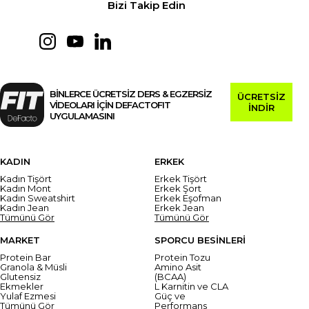
Bizi Takip Edin
BİNLERCE ÜCRETSİZ DERS & EGZERSİZ
ÜCRETSİZ
VİDEOLARI İÇİN DEFACTOFIT
İNDİR
UYGULAMASINI
KADIN
ERKEK
Kadın Tişört
Erkek Tişört
Kadın Mont
Erkek Şort
Kadın Sweatshirt
Erkek Eşofman
Kadın Jean
Erkek Jean
Tümünü Gör
Tümünü Gör
MARKET
SPORCU BESİNLERİ
Protein Bar
Protein Tozu
Granola & Müsli
Amino Asit
Glutensiz
(BCAA)
Ekmekler
L Karnitin ve CLA
Yulaf Ezmesi
Güç ve
Tümünü Gör
Performans