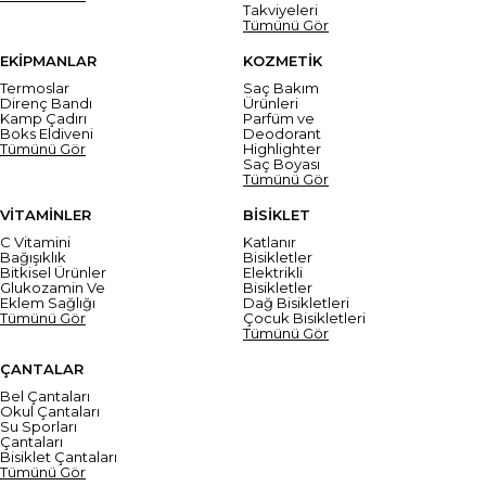
Takviyeleri
Tümünü Gör
EKİPMANLAR
KOZMETİK
Termoslar
Saç Bakım
Direnç Bandı
Ürünleri
Kamp Çadırı
Parfüm ve
Boks Eldiveni
Deodorant
Tümünü Gör
Highlighter
Saç Boyası
Tümünü Gör
VİTAMİNLER
BİSİKLET
C Vitamini
Katlanır
Bağışıklık
Bisikletler
Bitkisel Ürünler
Elektrikli
Glukozamin Ve
Bisikletler
Eklem Sağlığı
Dağ Bisikletleri
Tümünü Gör
Çocuk Bisikletleri
Tümünü Gör
ÇANTALAR
Bel Çantaları
Okul Çantaları
Su Sporları
Çantaları
Bisiklet Çantaları
Tümünü Gör