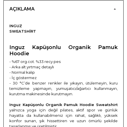
AÇIKLAMA
INGUZ
SWEATSHIRT
Inguz Kapüşonlu Organik Pamuk
Hoodie
- %67 org.cot. %33 recy pes
- Arka alt yırtmaç detaylı
- Normal kalıp
- İç göstermez
- 30 °C’de
benzer renkler ile yıkayın, ütülemeyin, kuru
temizleme yapmayın, yumuşatıcı/ağartıcı kullanmayın,
kurutma makinesinde kurutmayın.
Inguz Kapüşonlu Organik Pamuk Hoodie
Sweatshirt
yalnızca yoga için değil pilates, aktif spor ve günlük
hayatta da kullanabilmeniz için rahat, sağlıklı, yüksek
konfor sunan, şık hissettiren ve uzun ömürlü şekilde
tasarlanmış ve üretilmiştir.