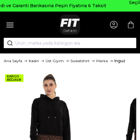
Seçili Ürünlerde ₺2000 Üzeri ₺2
in Fiyatına 6 Taksit
AGUSTOS200
Ana Sayfa
Kadın
Üst Giyim
Sweatshirt
Marka
Inguz
KARGO
BEDAVA!