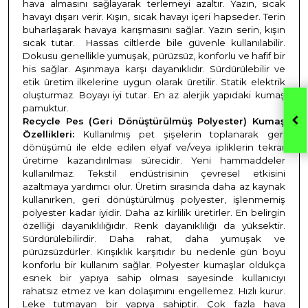
hava almasını sağlayarak terlemeyi azaltır. Yazın, sıcak
havayı dışarı verir. Kışın, sıcak havayı içeri hapseder. Terin
buharlaşarak havaya karışmasını sağlar. Yazın serin, kışın
sıcak tutar.
Hassas ciltlerde bile güvenle kullanılabilir.
Dokusu genellikle yumuşak, pürüzsüz, konforlu ve hafif bir
his sağlar. Aşınmaya karşı dayanıklıdır. Sürdürülebilir ve
etik üretim ilkelerine uygun olarak üretilir. Statik elektrik
oluşturmaz. Boyayı iyi tutar. En az alerjik yapıdaki kumaş
pamuktur.
Recycle Pes (Geri Dönüştürülmüş Polyester) Kumaş
Özellikleri:
Kullanılmış pet şişelerin toplanarak geri
dönüşümü ile elde edilen elyaf ve/veya ipliklerin tekrar
üretime kazandırılması sürecidir. Yeni hammaddeler
kullanılmaz. Tekstil endüstrisinin çevresel etkisini
azaltmaya yardımcı olur. Üretim sırasında daha az kaynak
kullanırken, geri dönüştürülmüş polyester, işlenmemiş
polyester kadar iyidir. Daha az kirlilik üretirler. En belirgin
özelliği dayanıklılığıdır. Renk dayanıklılığı da yüksektir.
Sürdürülebilirdir. Daha rahat, daha yumuşak ve
pürüzsüzdürler. Kırışıklık karşıtıdır bu nedenle gün boyu
konforlu bir kullanım sağlar. Polyester kumaşlar oldukça
esnek bir yapıya sahip olması sayesinde kullanıcıyı
rahatsız etmez ve kan dolaşımını engellemez. Hızlı kurur.
Leke tutmayan bir yapıya sahiptir. Çok fazla hava