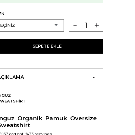
EN
SEPETE EKLE
AÇIKLAMA
NGUZ
SWEATSHIRT
Inguz Organik Pamuk Oversize
Sweatshirt
 %67 org.cot. %33 recy pes