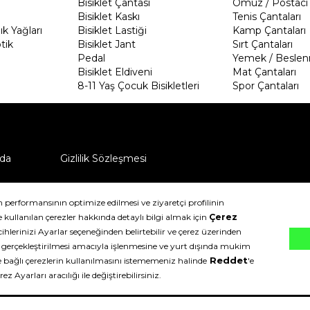
Bisiklet Çantası
Omuz / Postacı 
Bisiklet Kaskı
Tenis Çantaları
k Yağları
Bisiklet Lastiği
Kamp Çantaları
tik
Bisiklet Jant
Sırt Çantaları
Pedal
Yemek / Beslen
Bisiklet Eldiveni
Mat Çantaları
8-11 Yaş Çocuk Bisikletleri
Spor Çantaları
da
Gizlilik Sözleşmesi
ü nasıl iade edebilirim?
klıdır.