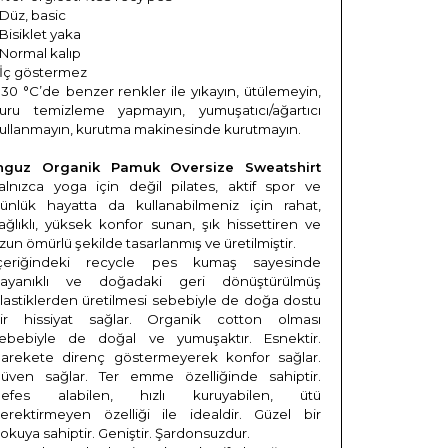
 Düz, basic
 Bisiklet yaka
 Normal kalıp
 İç göstermez
 30 °C’de
benzer renkler ile yıkayın, ütülemeyin,
uru temizleme yapmayın, yumuşatıcı/ağartıcı
ullanmayın, kurutma makinesinde kurutmayın.
nguz Organik Pamuk Oversize Sweatshirt
alnızca yoga için değil pilates, aktif spor ve
ünlük hayatta da kullanabilmeniz için rahat,
ağlıklı, yüksek konfor sunan, şık hissettiren ve
zun ömürlü şekilde tasarlanmış ve üretilmiştir.
çeriğindeki recycle pes kumaş sayesinde
ayanıklı ve doğadaki geri dönüştürülmüş
lastiklerden üretilmesi sebebiyle de doğa dostu
ir hissiyat sağlar. Organik cotton olması
ebebiyle de doğal ve yumuşaktır. Esnektir.
arekete direnç göstermeyerek konfor sağlar.
üven sağlar. Ter emme özelliğinde sahiptir.
efes alabilen, hızlı kuruyabilen, ütü
erektirmeyen özelliği ile idealdir. Güzel bir
okuya sahiptir. Geniştir. Şardonsuzdur.