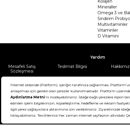
Kolajen
Mineraller
Omega 3 ve Balı
Sindirim Probiyo
Multivitaminler
Vitaminler
D Vitamini
Yardım
Mesafeli Satış
Teslimat Bilgisi
Hakkımız
Sözleşmesi
Şartlar & Koşullar
Ürünüm
DeFactoFIT ©️ 2022-2026. Tüm hakları sa
11
SEÇİNİZ