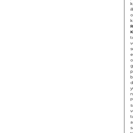
k
i
o
k
R
K
t
v
s
e
o
g
p
b
d
y
n
P
s
v
t
a
s