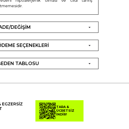
edeni hipoalerjenik olması ve cildi tahriş
tmemesidir.
İADE/DEĞİŞİM
ÖDEME SEÇENEKLERİ
BEDEN TABLOSU
& EGZERSİZ
TARA &
T
ÜCRETSİZ
İNDİR!