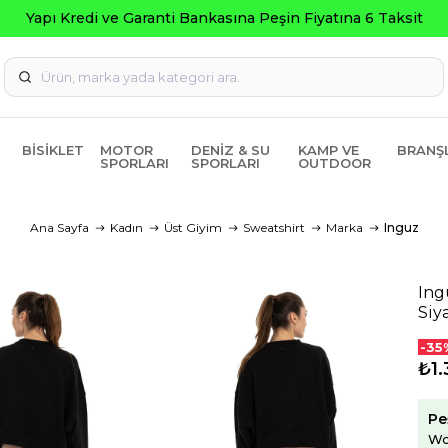
Seçili Ürünlerde ₺2000 Üzeri ₺200 İ
BISIKLET
MOTOR
DENIZ & SU
KAMP VE
BRANŞ
SPORLARI
SPORLARI
OUTDOOR
Ana Sayfa
Kadın
Üst Giyim
Sweatshirt
Marka
Inguz
Ing
Siy
-35
₺1.
Pe
Wo