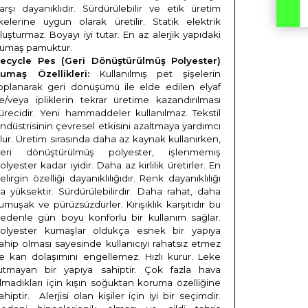
arşı dayanıklıdır. Sürdürülebilir ve etik üretim
lkelerine uygun olarak üretilir. Statik elektrik
luşturmaz. Boyayı iyi tutar. En az alerjik yapıdaki
umaş pamuktur.
ecycle Pes (Geri Dönüştürülmüş Polyester)
umaş Özellikleri:
Kullanılmış pet şişelerin
oplanarak geri dönüşümü ile elde edilen elyaf
e/veya ipliklerin tekrar üretime kazandırılması
ürecidir. Yeni hammaddeler kullanılmaz. Tekstil
ndüstrisinin çevresel etkisini azaltmaya yardımcı
lur. Üretim sırasında daha az kaynak kullanırken,
eri dönüştürülmüş polyester, işlenmemiş
olyester kadar iyidir. Daha az kirlilik üretirler. En
elirgin özelliği dayanıklılığıdır. Renk dayanıklılığı
a yüksektir. Sürdürülebilirdir. Daha rahat, daha
umuşak ve pürüzsüzdürler. Kırışıklık karşıtıdır bu
edenle gün boyu konforlu bir kullanım sağlar.
olyester kumaşlar oldukça esnek bir yapıya
ahip olması sayesinde kullanıcıyı rahatsız etmez
e kan dolaşımını engellemez. Hızlı kurur. Leke
utmayan bir yapıya sahiptir. Çok fazla hava
lmadıkları için kışın soğuktan koruma özelliğine
ahiptir. Alerjisi olan kişiler için iyi bir seçimdir.