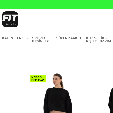
KADIN
ERKEK
SPORCU
SÜPERMARKET
KOZMETIK -
BESINLERI
KIŞISEL BAKIM
KARGO
BEDAVA!