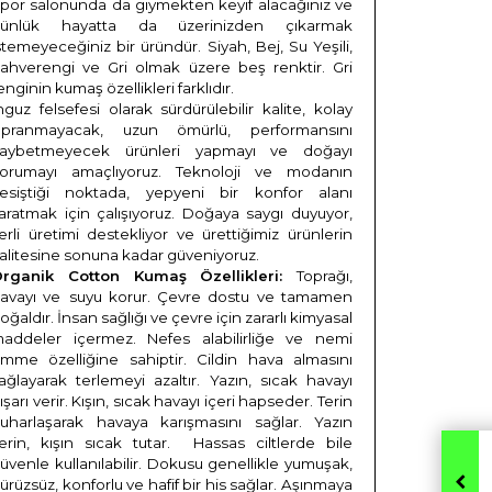
por salonunda da giymekten keyif alacağınız ve
ünlük hayatta da üzerinizden çıkarmak
stemeyeceğiniz bir üründür. Siyah, Bej, Su Yeşili,
ahverengi ve Gri olmak üzere beş renktir. Gri
enginin kumaş özellikleri farklıdır.
nguz felsefesi olarak sürdürülebilir kalite, kolay
ıpranmayacak, uzun ömürlü, performansını
aybetmeyecek ürünleri yapmayı ve doğayı
orumayı amaçlıyoruz. Teknoloji ve modanın
esiştiği noktada, yepyeni bir konfor alanı
aratmak için çalışıyoruz. Doğaya saygı duyuyor,
erli üretimi destekliyor ve ürettiğimiz ürünlerin
alitesine sonuna kadar güveniyoruz.
rganik Cotton Kumaş Özellikleri:
Toprağı,
avayı ve
suyu korur. Çevre dostu ve tamamen
oğaldır. İnsan sağlığı ve çevre için zararlı kimyasal
addeler içermez. Nefes alabilirliğe ve nemi
mme özelliğine sahiptir. Cildin hava almasını
ağlayarak terlemeyi azaltır. Yazın, sıcak havayı
ışarı verir. Kışın, sıcak havayı içeri hapseder. Terin
uharlaşarak havaya karışmasını sağlar. Yazın
erin, kışın sıcak tutar.
Hassas ciltlerde bile
üvenle kullanılabilir. Dokusu genellikle yumuşak,
ürüzsüz, konforlu ve hafif bir his sağlar. Aşınmaya