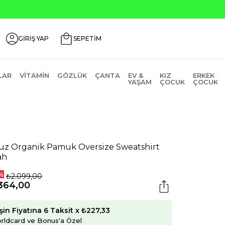
ndirim Kodu: AGUSTOS200
GİRİŞ YAP
SEPETİM
LAR
VITAMIN
GÖZLÜK
ÇANTA
EV &
KIZ
ERKEK
YAŞAM
ÇOCUK
ÇOCUK
uz Organik Pamuk Oversize Sweatshirt
ah
%
₺2.099,00
364,00
şin Fiyatına 6 Taksit x ₺227,33
rldcard ve Bonus'a Özel