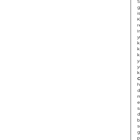
S
g
i
K
r
I
y
k
k
k
y
y
k
O
h
d
m
e
s
d
b
s
g
p