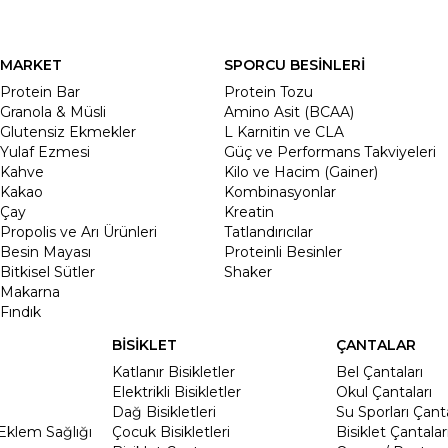
MARKET
SPORCU BESİNLERİ
Protein Bar
Protein Tozu
Granola & Müsli
Amino Asit (BCAA)
Glutensiz Ekmekler
L Karnitin ve CLA
Yulaf Ezmesi
Güç ve Performans Takviyeleri
Kahve
Kilo ve Hacim (Gainer)
Kakao
Kombinasyonlar
Çay
Kreatin
Propolis ve Arı Ürünleri
Tatlandırıcılar
Besin Mayası
Proteinli Besinler
Bitkisel Sütler
Shaker
Makarna
Fındık
BİSİKLET
ÇANTALAR
Katlanır Bisikletler
Bel Çantaları
Elektrikli Bisikletler
Okul Çantaları
Dağ Bisikletleri
Su Sporları Çanta
Eklem Sağlığı
Çocuk Bisikletleri
Bisiklet Çantalar