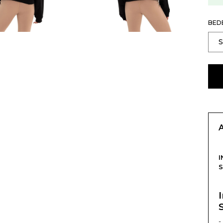
BED
I
-