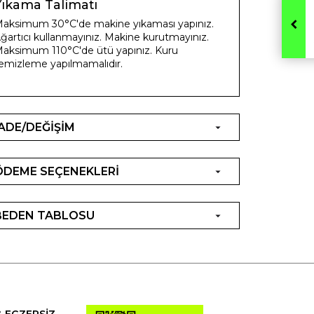
Yıkama Talimatı
aksimum 30°C'de makine yıkaması yapınız.
ğartıcı kullanmayınız. Makine kurutmayınız.
aksimum 110°C'de ütü yapınız. Kuru
emizleme yapılmamalıdır.
İADE/DEĞİŞİM
ÖDEME SEÇENEKLERİ
BEDEN TABLOSU
& EGZERSİZ