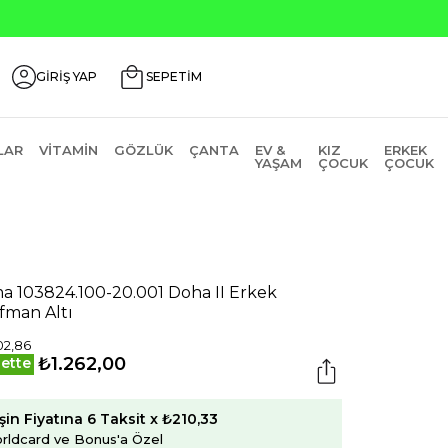
Seçili Ürünlerde ₺2000 Üzeri ₺200 İndirim Kodu: AGU
GİRİŞ YAP
SEPETİM
LAR
VITAMIN
GÖZLÜK
ÇANTA
EV &
KIZ
ERKEK
YAŞAM
ÇOCUK
ÇOCUK
a 103824.100-20.001 Doha II Erkek
fman Altı
02,86
₺1.262,00
ette
şin Fiyatına 6 Taksit x ₺210,33
rldcard ve Bonus'a Özel