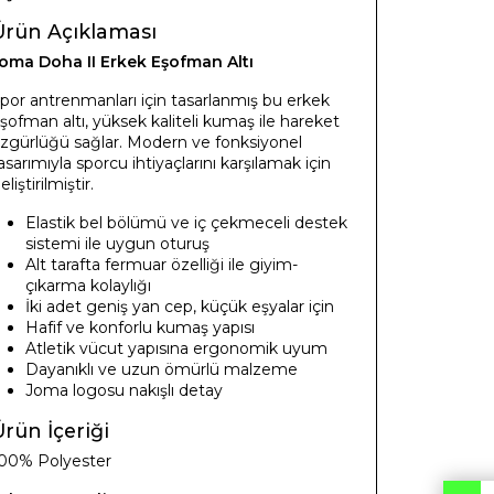
Ürün Açıklaması
oma Doha II Erkek Eşofman Altı
por antrenmanları için tasarlanmış bu erkek
şofman altı, yüksek kaliteli kumaş ile hareket
zgürlüğü sağlar. Modern ve fonksiyonel
asarımıyla sporcu ihtiyaçlarını karşılamak için
eliştirilmiştir.
Elastik bel bölümü ve iç çekmeceli destek
sistemi ile uygun oturuş
Alt tarafta fermuar özelliği ile giyim-
çıkarma kolaylığı
İki adet geniş yan cep, küçük eşyalar için
Hafif ve konforlu kumaş yapısı
Atletik vücut yapısına ergonomik uyum
Dayanıklı ve uzun ömürlü malzeme
Joma logosu nakışlı detay
rün İçeriği
00% Polyester