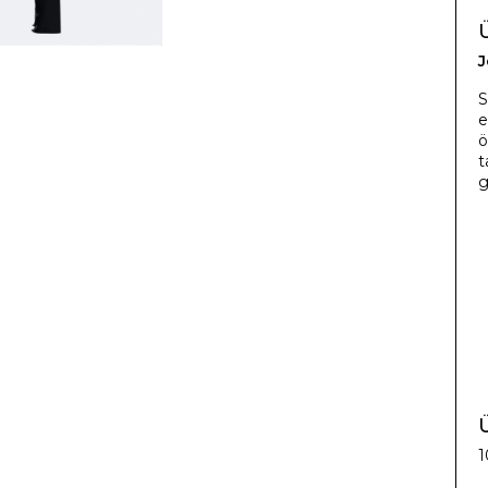
J
S
e
ö
t
g
Ü
1