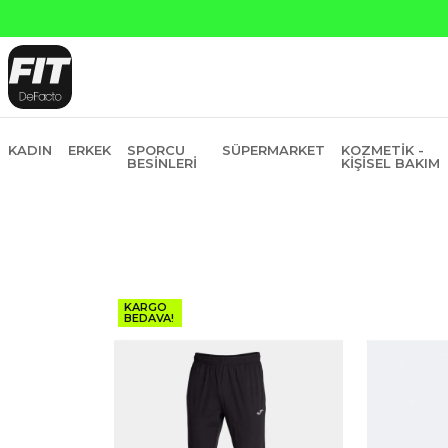
sit
KADIN
ERKEK
SPORCU
SÜPERMARKET
KOZMETIK -
BESINLERI
KIŞISEL BAKIM
KARGO
BEDAVA!