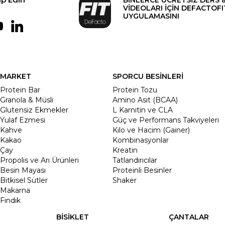
VİDEOLARI İÇİN DEFACTOFI
UYGULAMASINI
MARKET
SPORCU BESİNLERİ
Protein Bar
Protein Tozu
Granola & Müsli
Amino Asit (BCAA)
Glutensiz Ekmekler
L Karnitin ve CLA
Yulaf Ezmesi
Güç ve Performans Takviyeleri
Kahve
Kilo ve Hacim (Gainer)
Kakao
Kombinasyonlar
Çay
Kreatin
Propolis ve Arı Ürünleri
Tatlandırıcılar
Besin Mayası
Proteinli Besinler
Bitkisel Sütler
Shaker
Makarna
Fındık
BİSİKLET
ÇANTALAR