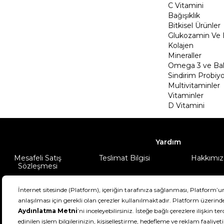
C Vitamini
Bağışıklık
Bitkisel Ürünler
Glukozamin Ve 
Kolajen
Mineraller
Omega 3 ve Balı
Sindirim Probiyo
Multivitaminler
Vitaminler
D Vitamini
Yardım
Mesafeli Satış
Teslimat Bilgisi
Hakkımız
Sözleşmesi
Şartlar & Koşullar
Ürünüm