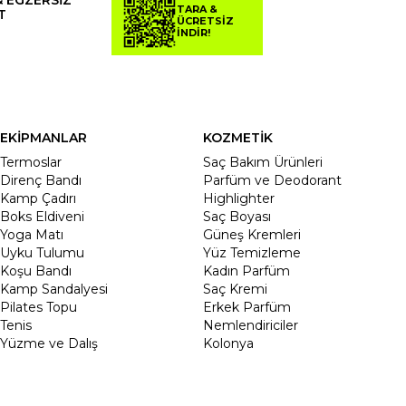
TARA &
T
ÜCRETSİZ
İNDİR!
EKİPMANLAR
KOZMETİK
Termoslar
Saç Bakım Ürünleri
Direnç Bandı
Parfüm ve Deodorant
Kamp Çadırı
Highlighter
Boks Eldiveni
Saç Boyası
Yoga Matı
Güneş Kremleri
Uyku Tulumu
Yüz Temizleme
Koşu Bandı
Kadın Parfüm
Kamp Sandalyesi
Saç Kremi
Pilates Topu
Erkek Parfüm
Tenis
Nemlendiriciler
Yüzme ve Dalış
Kolonya