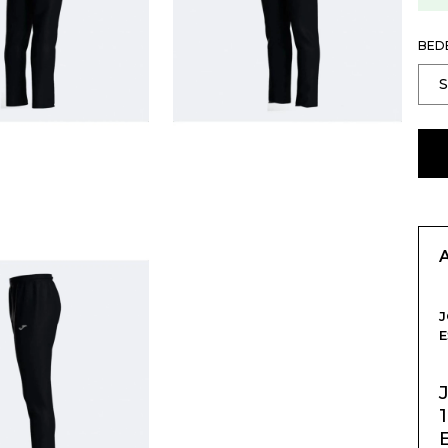
BED
E