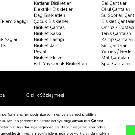
Katlanır Bisikletler
Bel Çantaları
Elektrikli Bisikletler
Okul Çantaları
Dağ Bisikletleri
Su Sporları Çanta
Eklem Sağlığı
Çocuk Bisikletleri
Bisiklet Çantalar
Bisiklet Çantası
Omuz / Postacı 
Bisiklet Kaskı
Tenis Çantaları
k Yağları
Bisiklet Lastiği
Kamp Çantaları
tik
Bisiklet Jant
Sırt Çantaları
Pedal
Yemek / Beslen
Bisiklet Eldiveni
Mat Çantaları
8-11 Yaş Çocuk Bisikletleri
Spor Çantaları
da
Gizlilik Sözleşmesi
ü nasıl iade edebilirim?