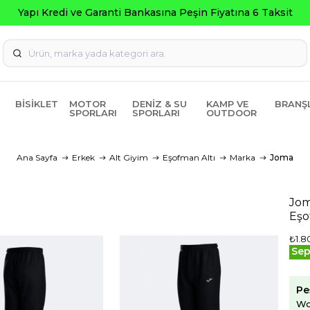
BISIKLET
MOTOR
DENIZ & SU
KAMP VE
BRANŞ
SPORLARI
SPORLARI
OUTDOOR
Ana Sayfa
Erkek
Alt Giyim
Eşofman Altı
Marka
Joma
Jom
Eşo
₺1.8
Sep
Pe
Wo