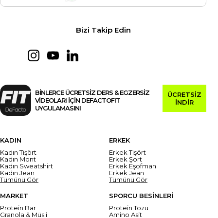
Bizi Takip Edin
BİNLERCE ÜCRETSİZ DERS & EGZERSİZ
ÜCRETSİZ
VİDEOLARI İÇİN DEFACTOFIT
İNDİR
UYGULAMASINI
KADIN
ERKEK
Kadın Tişört
Erkek Tişört
Kadın Mont
Erkek Şort
Kadın Sweatshirt
Erkek Eşofman
Kadın Jean
Erkek Jean
Tümünü Gör
Tümünü Gör
MARKET
SPORCU BESİNLERİ
Protein Bar
Protein Tozu
Granola & Müsli
Amino Asit