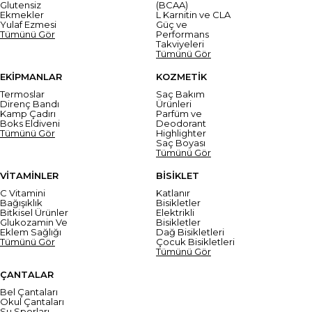
Glutensiz
(BCAA)
Ekmekler
L Karnitin ve CLA
Yulaf Ezmesi
Güç ve
Tümünü Gör
Performans
Takviyeleri
Tümünü Gör
EKİPMANLAR
KOZMETİK
Termoslar
Saç Bakım
Direnç Bandı
Ürünleri
Kamp Çadırı
Parfüm ve
Boks Eldiveni
Deodorant
Tümünü Gör
Highlighter
Saç Boyası
Tümünü Gör
VİTAMİNLER
BİSİKLET
C Vitamini
Katlanır
Bağışıklık
Bisikletler
Bitkisel Ürünler
Elektrikli
Glukozamin Ve
Bisikletler
Eklem Sağlığı
Dağ Bisikletleri
Tümünü Gör
Çocuk Bisikletleri
Tümünü Gör
ÇANTALAR
Bel Çantaları
Okul Çantaları
Su Sporları