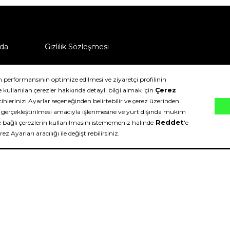
da
Gizlilik Sözleşmesi
ü nasıl iade edebilirim?
klıdır.