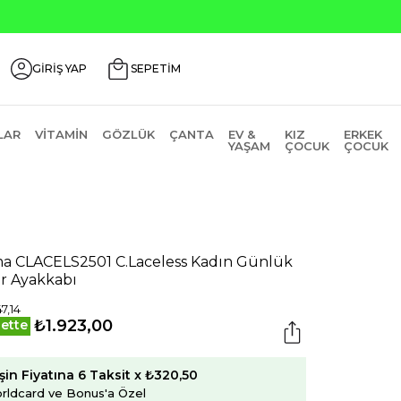
GİRİŞ YAP
SEPETİM
LAR
VITAMIN
GÖZLÜK
ÇANTA
EV &
KIZ
ERKEK
YAŞAM
ÇOCUK
ÇOCUK
a CLACELS2501 C.Laceless Kadın Günlük
r Ayakkabı
7,14
₺1.923,00
ette
şin Fiyatına 6 Taksit x ₺320,50
rldcard ve Bonus'a Özel