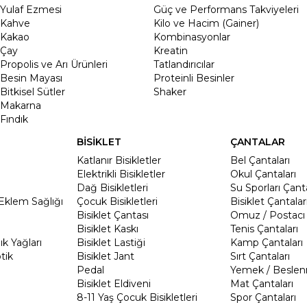
Yulaf Ezmesi
Güç ve Performans Takviyeleri
Kahve
Kilo ve Hacim (Gainer)
Kakao
Kombinasyonlar
Çay
Kreatin
Propolis ve Arı Ürünleri
Tatlandırıcılar
Besin Mayası
Proteinli Besinler
Bitkisel Sütler
Shaker
Makarna
Fındık
BİSİKLET
ÇANTALAR
Katlanır Bisikletler
Bel Çantaları
Elektrikli Bisikletler
Okul Çantaları
Dağ Bisikletleri
Su Sporları Çanta
Eklem Sağlığı
Çocuk Bisikletleri
Bisiklet Çantalar
Bisiklet Çantası
Omuz / Postacı 
Bisiklet Kaskı
Tenis Çantaları
k Yağları
Bisiklet Lastiği
Kamp Çantaları
tik
Bisiklet Jant
Sırt Çantaları
Pedal
Yemek / Beslen
Bisiklet Eldiveni
Mat Çantaları
8-11 Yaş Çocuk Bisikletleri
Spor Çantaları