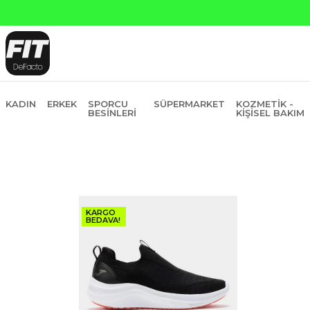
Yapı Kred
KADIN
ERKEK
SPORCU
SÜPERMARKET
KOZMETIK -
BESINLERI
KIŞISEL BAKIM
KARGO
BEDAVA!