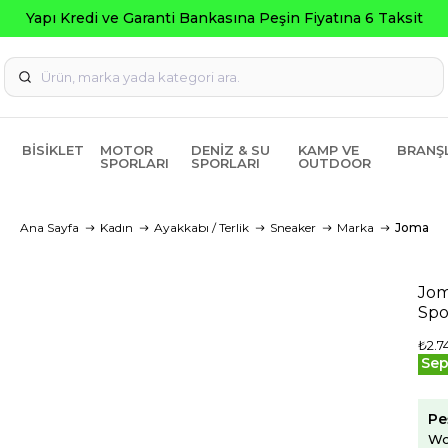
i ve Garanti Bankasına Peşin Fiyatına 6 Taksit
BISIKLET
MOTOR
DENIZ & SU
KAMP VE
BRANŞ
SPORLARI
SPORLARI
OUTDOOR
Ana Sayfa
Kadın
Ayakkabı / Terlik
Sneaker
Marka
Joma
Jom
Spo
₺2.74
Sep
Pe
Wo