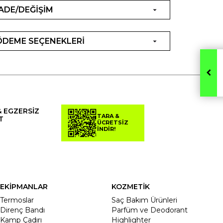
İADE/DEĞİŞİM
ÖDEME SEÇENEKLERİ
& EGZERSİZ
TARA &
T
ÜCRETSİZ
İNDİR!
EKİPMANLAR
KOZMETİK
Termoslar
Saç Bakım Ürünleri
Direnç Bandı
Parfüm ve Deodorant
Kamp Çadırı
Highlighter