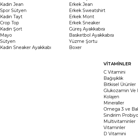
Kadın Jean
Erkek Jean
Spor Sütyen
Erkek Sweatshirt
Kadın Tayt
Erkek Mont
Crop Top
Erkek Sneaker
Kadin Şort
Güreş Ayakkabısı
Mayo
Basketbol Ayakkabısı
Sütyen
Yüzme Şortu
Kadın Sneaker Ayakkabı
Boxer
VİTAMİNLER
C Vitamini
Bağışıklık
Bitkisel Ürünler
Glukozamin Ve 
Kolajen
Mineraller
Omega 3 ve Balı
Sindirim Probiyo
Multivitaminler
Vitaminler
D Vitamini