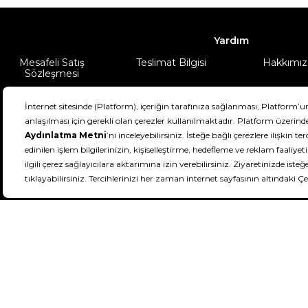
Yardım
Mesafeli Satış
Teslimat Bilgisi
Hakkımız
Sözleşmesi
Şartlar & Koşullar
Ürünüm
DeFactoFIT ©️ 2022-2026. Tüm hakları sa
11
SEÇİNİZ