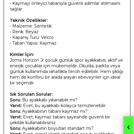
• Kaymayı önleyici tabanıyla güvenli adımlar atılmasını
sağlar
Teknik Özellikler:
• Malzeme: Sentetik
• Renk: Beyaz
• Kapanış Türü: Velcro
• Taban Yapısı: Kaymaz
Kimler İçin:
Joma Horizon Jr çocuk günlük spor ayakkabısı, aktif ve
enerjik çocuklar için mükemeldir. Okulda, parkta veya
günlük kullanımda rahatlıkla tercih edilebilir. Hem şıklığı
hem de konforu bir arada arayan ebeveynler için ideal
bir seçimdir.
Sık Sorulan Sorular:
Soru:
Bu ayakkabı yıkanabilir mi?
Yanıt:
Evet, bu ayakkabı kolayca temizlenebilir.
Soru:
Ayakkabının tabanı kaymaz mı?
Yanıt:
Evet, kaymaz tabanı sayesinde güvenli bir
şekilde kullanabilirsiniz.
Soru:
Ayakkabının boyutları standart mı?
Yanıt:
Evet, genel olarak standart çocuk ayakkabısı