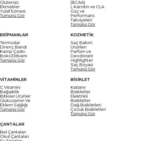
Glutensiz
(BCAA)
Ekmekler
L Karnitin ve CLA
Yulaf Ezmesi
Güç ve
Tümünü Gör
Performans
Takviyeleri
Tümünü Gör
EKİPMANLAR
KOZMETİK
Termoslar
Saç Bakım
Direnç Bandı
Ürünleri
Kamp Çadırı
Parfüm ve
Boks Eldiveni
Deodorant
Tümünü Gör
Highlighter
Saç Boyası
Tümünü Gör
VİTAMİNLER
BİSİKLET
C Vitamini
Katlanır
Bağışıklık
Bisikletler
Bitkisel Ürünler
Elektrikli
Glukozamin Ve
Bisikletler
Eklem Sağlığı
Dağ Bisikletleri
Tümünü Gör
Çocuk Bisikletleri
Tümünü Gör
ÇANTALAR
Bel Çantaları
Okul Çantaları
Su Sporları