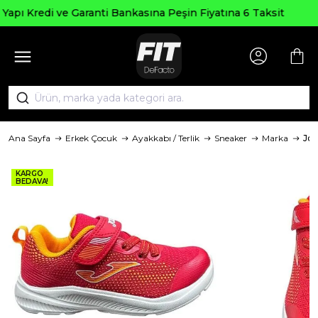
Seçili Ürünlerde ₺2000 Üze
a Peşin Fiyatına 6 Taksit
AGUSTOS
Ana Sayfa
Erkek Çocuk
Ayakkabı / Terlik
Sneaker
Marka
Jo
KARGO
BEDAVA!