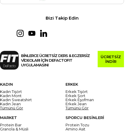
Bizi Takip Edin
BİNLERCE ÜCRETSİZ DERS & EGZERSİZ
ÜCRETSİZ
VİDEOLARI İÇİN DEFACTOFIT
İNDİR
UYGULAMASINI
KADIN
ERKEK
Kadın Tişört
Erkek Tişört
Kadın Mont
Erkek Şort
Kadın Sweatshirt
Erkek Eşofman
Kadın Jean
Erkek Jean
Tümünü Gör
Tümünü Gör
MARKET
SPORCU BESİNLERİ
Protein Bar
Protein Tozu
Granola & Müsli
Amino Asit