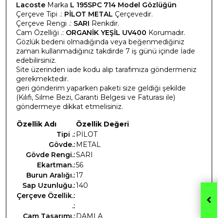
Lacoste
Marka
L 195SPC 714 Model Gözlüğün
Çerçeve Tipi .:
PİLOT METAL
Çerçevedir.
Çerçeve Rengi .:
SARI
Renkdir.
Cam Özelliği .:
ORGANİK YEŞİL UV400
Korumadır.
Gözlük bedeni olmadığında veya beğenmediğiniz
zaman kullanmadığınız takdirde 7 iş günü içinde İade
edebilirsiniz.
Site üzerinden iade kodu alıp tarafımıza göndermeniz
gerekmektedir.
geri gönderim yaparken paketi size geldiği şekilde
(Kılıfı, Silme Bezi, Garanti Belgesi ve Faturası ile)
göndermeye dikkat etmelisiniz.
Özellik Adı
Özellik Değeri
Tipi .:
PİLOT
Gövde.:
METAL
Gövde Rengi.:
SARI
Ekartman.:
56
Burun Aralığı.:
17
Sap Uzunluğu.:
140
Çerçeve Özellik.:
.:
Cam Tasarımı.:
DAMLA