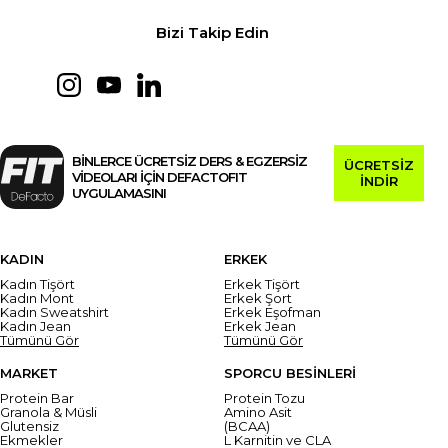
Bizi Takip Edin
BİNLERCE ÜCRETSİZ DERS & EGZERSİZ
ÜCRETSİZ
VİDEOLARI İÇİN DEFACTOFIT
İNDİR
UYGULAMASINI
KADIN
ERKEK
Kadın Tişört
Erkek Tişört
Kadın Mont
Erkek Şort
Kadın Sweatshirt
Erkek Eşofman
Kadın Jean
Erkek Jean
Tümünü Gör
Tümünü Gör
MARKET
SPORCU BESİNLERİ
Protein Bar
Protein Tozu
Granola & Müsli
Amino Asit
Glutensiz
(BCAA)
Ekmekler
L Karnitin ve CLA