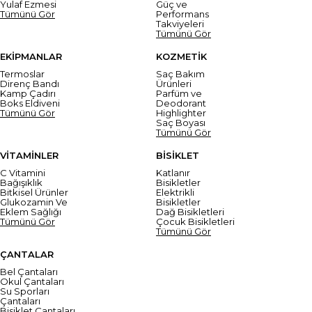
Yulaf Ezmesi
Güç ve
Tümünü Gör
Performans
Takviyeleri
Tümünü Gör
EKİPMANLAR
KOZMETİK
Termoslar
Saç Bakım
Direnç Bandı
Ürünleri
Kamp Çadırı
Parfüm ve
Boks Eldiveni
Deodorant
Tümünü Gör
Highlighter
Saç Boyası
Tümünü Gör
VİTAMİNLER
BİSİKLET
C Vitamini
Katlanır
Bağışıklık
Bisikletler
Bitkisel Ürünler
Elektrikli
Glukozamin Ve
Bisikletler
Eklem Sağlığı
Dağ Bisikletleri
Tümünü Gör
Çocuk Bisikletleri
Tümünü Gör
ÇANTALAR
Bel Çantaları
Okul Çantaları
Su Sporları
Çantaları
Bisiklet Çantaları