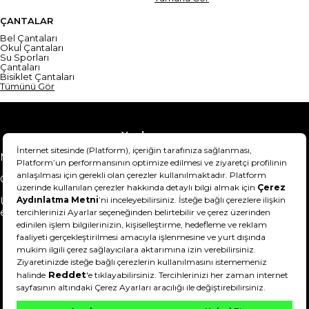
ÇANTALAR
Bel Çantaları
Okul Çantaları
Su Sporları
Çantaları
Bisiklet Çantaları
Tümünü Gör
Yardım
Mesafeli Satış Sözleşmesi
Teslimat Bilgisi
Gizlilik Sözleşmesi
Şartlar & Koşullar
Ürünümü nasıl iade
Hakkımızda
edebilirim?
DeFactoFIT ©️ 2022-2026. Tüm hakları saklıdır.