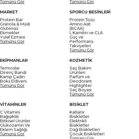
Tümünü Gör
Tümünü Gör
MARKET
SPORCU BESİNLERİ
Protein Bar
Protein Tozu
Granola & Müsli
Amino Asit
Glutensiz
(BCAA)
Ekmekler
L Karnitin ve CLA
Yulaf Ezmesi
Güç ve
Tümünü Gör
Performans
Takviyeleri
Tümünü Gör
EKİPMANLAR
KOZMETİK
Termoslar
Saç Bakım
Direnç Bandı
Ürünleri
Kamp Çadırı
Parfüm ve
Boks Eldiveni
Deodorant
Tümünü Gör
Highlighter
Saç Boyası
Tümünü Gör
VİTAMİNLER
BİSİKLET
C Vitamini
Katlanır
Bağışıklık
Bisikletler
Bitkisel Ürünler
Elektrikli
Glukozamin Ve
Bisikletler
Eklem Sağlığı
Dağ Bisikletleri
Tümünü Gör
Çocuk Bisikletleri
Tümünü Gör