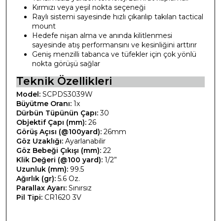
Kırmızı veya yeşil nokta seçeneği
Raylı sistemi sayesinde hızlı çıkarılıp takılan tactical
mount
Hedefe nişan alma ve anında kilitlenmesi
sayesinde atış performansını ve kesinliğini arttırır
Geniş menzilli tabanca ve tüfekler için çok yönlü
nokta görüşü sağlar
Teknik Özellikleri
Model:
SCPDS3039W
Büyütme Oranı:
1x
Dürbün Tüpünün Çapı:
30
Objektif Çapı (mm):
26
Görüş Açısı (@100yard):
26mm
Göz Uzaklığı:
Ayarlanabilir
Göz Bebeği Çıkışı (mm):
22
Klik Değeri (@100 yard):
1/2”
Uzunluk (mm):
99.5
Ağırlık (gr):
5.6 Oz.
Parallax Ayarı:
Sınırsız
Pil Tipi:
CR1620 3V