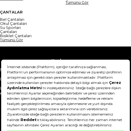
Tümünü Gör
ÇANTALAR
Bel Çantaları
Okul Çantaları
Su Sporları
Çantaları
Bisiklet Çantaları
Tümünü Gör
Yardım
Mesafeli Satış Sözleşmesi
Teslimat Bilgisi
Gizlilik Sözleşmesi
Şartlar & Koşullar
Ürünümü nasıl iade
Hakkımızda
edebilirim?
DeFactoFIT ©️ 2022-2026. Tüm hakları saklıdır.