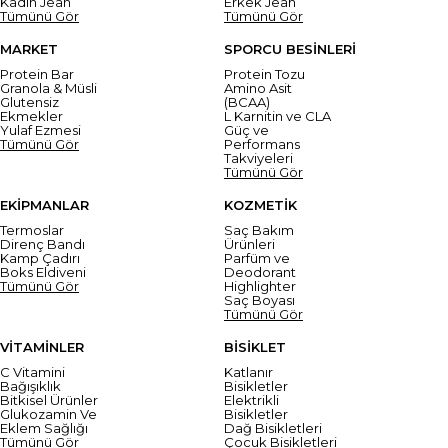
Kadın Jean
Erkek Jean
Tümünü Gör
Tümünü Gör
MARKET
SPORCU BESİNLERİ
Protein Bar
Protein Tozu
Granola & Müsli
Amino Asit
Glutensiz
(BCAA)
Ekmekler
L Karnitin ve CLA
Yulaf Ezmesi
Güç ve
Tümünü Gör
Performans
Takviyeleri
Tümünü Gör
EKİPMANLAR
KOZMETİK
Termoslar
Saç Bakım
Direnç Bandı
Ürünleri
Kamp Çadırı
Parfüm ve
Boks Eldiveni
Deodorant
Tümünü Gör
Highlighter
Saç Boyası
Tümünü Gör
VİTAMİNLER
BİSİKLET
C Vitamini
Katlanır
Bağışıklık
Bisikletler
Bitkisel Ürünler
Elektrikli
Glukozamin Ve
Bisikletler
Eklem Sağlığı
Dağ Bisikletleri
Tümünü Gör
Çocuk Bisikletleri