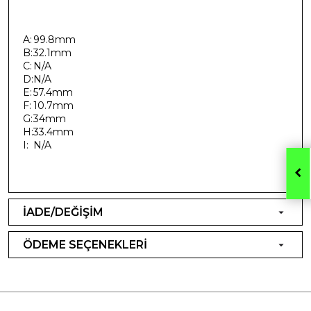
A:
99.8mm
B:
32.1mm
C:
N/A
D:
N/A
E:
57.4mm
F:
10.7mm
G:
34mm
H:
33.4mm
I:
N/A
İADE/DEĞİŞİM
ÖDEME SEÇENEKLERİ