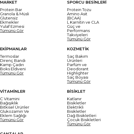
MARKET
SPORCU BESİNLERİ
Protein Bar
Protein Tozu
Granola & Müsli
Amino Asit
Glutensiz
(BCAA)
Ekmekler
L Karnitin ve CLA
Yulaf Ezmesi
Güç ve
Tümünü Gör
Performans
Takviyeleri
Tümünü Gör
EKİPMANLAR
KOZMETİK
Termoslar
Saç Bakım
Direnç Bandı
Ürünleri
Kamp Çadırı
Parfüm ve
Boks Eldiveni
Deodorant
Tümünü Gör
Highlighter
Saç Boyası
Tümünü Gör
VİTAMİNLER
BİSİKLET
C Vitamini
Katlanır
Bağışıklık
Bisikletler
Bitkisel Ürünler
Elektrikli
Glukozamin Ve
Bisikletler
Eklem Sağlığı
Dağ Bisikletleri
Tümünü Gör
Çocuk Bisikletleri
Tümünü Gör
ÇANTALAR