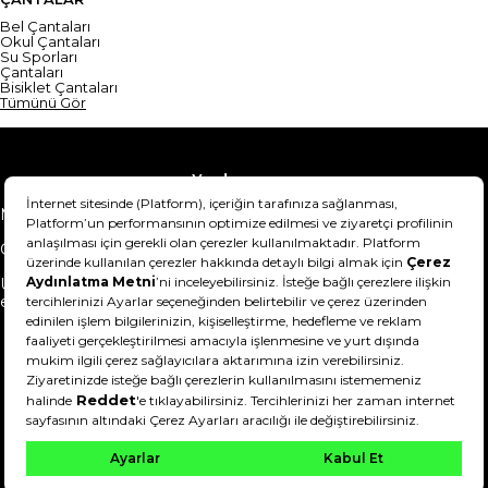
Bel Çantaları
Okul Çantaları
Su Sporları
Çantaları
Bisiklet Çantaları
Tümünü Gör
Yardım
Mesafeli Satış Sözleşmesi
Teslimat Bilgisi
Gizlilik Sözleşmesi
Şartlar & Koşullar
Ürünümü nasıl iade
Hakkımızda
edebilirim?
DeFactoFIT ©️ 2022-2026. Tüm hakları saklıdır.
11