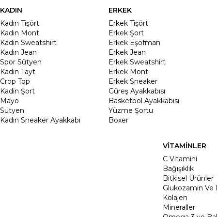
KADIN
ERKEK
Kadın Tişört
Erkek Tişört
Kadın Mont
Erkek Şort
Kadın Sweatshirt
Erkek Eşofman
Kadın Jean
Erkek Jean
Spor Sütyen
Erkek Sweatshirt
Kadın Tayt
Erkek Mont
Crop Top
Erkek Sneaker
Kadin Şort
Güreş Ayakkabısı
Mayo
Basketbol Ayakkabısı
Sütyen
Yüzme Şortu
Kadın Sneaker Ayakkabı
Boxer
VİTAMİNLER
C Vitamini
Bağışıklık
Bitkisel Ürünler
Glukozamin Ve 
Kolajen
Mineraller
Omega 3 ve Balı