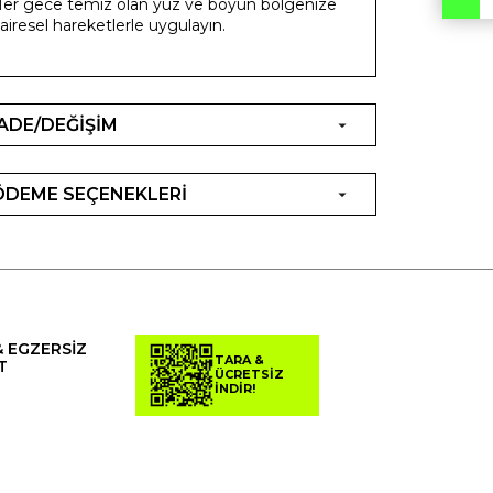
er gece temiz olan yüz ve boyun bölgenize
airesel hareketlerle uygulayın.
İADE/DEĞİŞİM
ÖDEME SEÇENEKLERİ
& EGZERSİZ
TARA &
T
ÜCRETSİZ
İNDİR!