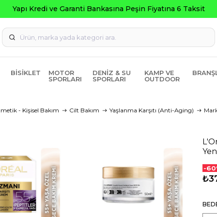
Garanti Bankasına Peşin Fiyatına 6 Taksit
BISIKLET
MOTOR
DENIZ & SU
KAMP VE
BRANŞ
SPORLARI
SPORLARI
OUTDOOR
metik - Kişisel Bakım
Cilt Bakım
Yaşlanma Karşıtı (Anti-Aging)
Mar
L'O
Yen
-60
₺3
BED