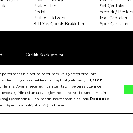
tik
Bisiklet Jant
Sırt Çantaları
Pedal
Yemek / Beslen
Bisiklet Eldiveni
Mat Çantaları
8-11 Yaş Çocuk Bisikletleri
Spor Çantaları
da
Gizlilik Sözleşmesi
ü nasıl iade edebilirim?
klıdır.