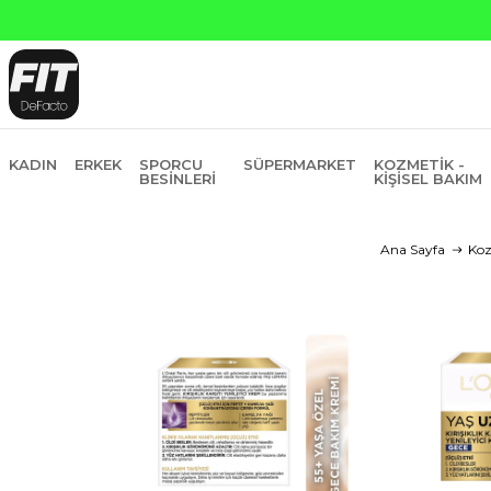
Yapı Kredi ve 
KADIN
ERKEK
SPORCU
SÜPERMARKET
KOZMETIK -
BESINLERI
KIŞISEL BAKIM
Ana Sayfa
Koz