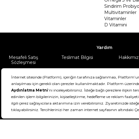
Sindirim Probiyo
Multivitaminler
Vitaminler
D Vitamini
Yardım
Mesafeli Satış
Teslimat Bilgisi
Hakkımız
Sözleşmesi
Şartlar & Koşullar
Ürünüm
DeFactoFIT ©️ 2022-2026. Tüm hakları sa
21
SEÇİNİZ