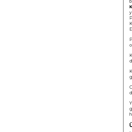
b
K
y
P
E
P
o
K
d
K
g
C
d
Y
g
h