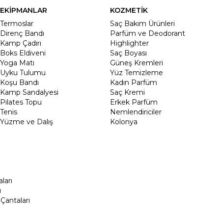
EKİPMANLAR
KOZMETİK
Termoslar
Saç Bakım Ürünleri
Direnç Bandı
Parfüm ve Deodorant
Kamp Çadırı
Highlighter
Boks Eldiveni
Saç Boyası
Yoga Matı
Güneş Kremleri
Uyku Tulumu
Yüz Temizleme
Koşu Bandı
Kadın Parfüm
Kamp Sandalyesi
Saç Kremi
Pilates Topu
Erkek Parfüm
Tenis
Nemlendiriciler
Yüzme ve Dalış
Kolonya
ları
ı
Çantaları