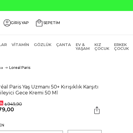
GİRİŞ YAP
SEPETİM
LAR
VITAMIN
GÖZLÜK
ÇANTA
EV &
KIZ
ERKEK
YAŞAM
ÇOCUK
ÇOCUK
ka
Loreal Paris
réal Paris Yaş Uzmanı 50+ Kırışıklık Karşıtı
ileyici Gece Kremi 50 Ml
%
₺949,90
79,00
EN