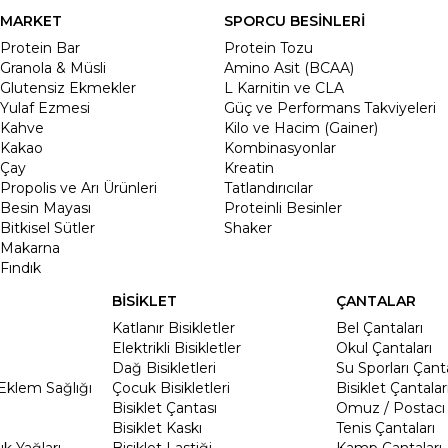
MARKET
SPORCU BESİNLERİ
Protein Bar
Protein Tozu
Granola & Müsli
Amino Asit (BCAA)
Glutensiz Ekmekler
L Karnitin ve CLA
Yulaf Ezmesi
Güç ve Performans Takviyeleri
Kahve
Kilo ve Hacim (Gainer)
Kakao
Kombinasyonlar
Çay
Kreatin
Propolis ve Arı Ürünleri
Tatlandırıcılar
Besin Mayası
Proteinli Besinler
Bitkisel Sütler
Shaker
Makarna
Fındık
BİSİKLET
ÇANTALAR
Katlanır Bisikletler
Bel Çantaları
Elektrikli Bisikletler
Okul Çantaları
Dağ Bisikletleri
Su Sporları Çanta
Eklem Sağlığı
Çocuk Bisikletleri
Bisiklet Çantalar
Bisiklet Çantası
Omuz / Postacı 
Bisiklet Kaskı
Tenis Çantaları
k Yağları
Bisiklet Lastiği
Kamp Çantaları