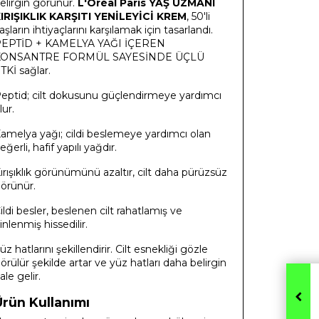
elirgin görünür.
L'Oréal Paris YAŞ UZMANI
IRIŞIKLIK KARŞITI YENİLEYİCİ KREM
, 50'li
aşların ihtiyaçlarını karşılamak için tasarlandı.
EPTİD + KAMELYA YAĞI İÇEREN
KONSANTRE FORMÜL SAYESİNDE ÜÇLÜ
TKİ sağlar.
eptid; cilt dokusunu güçlendirmeye yardımcı
lur.
amelya yağı; cildi beslemeye yardımcı olan
eğerli, hafif yapılı yağdır.
ırışıklık görünümünü azaltır, cilt daha pürüzsüz
örünür.
ildi besler, beslenen cilt rahatlamış ve
inlenmiş hissedilir.
üz hatlarını şekillendirir. Cilt esnekliği gözle
örülür şekilde artar ve yüz hatları daha belirgin
ale gelir.
Ürün Kullanımı