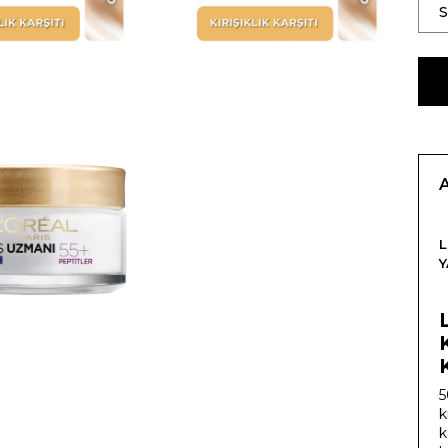
L
Y
5
k
k