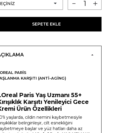
SEPETE EKLE
AÇIKLAMA
OREAL PARIS
AŞLANMA KARŞITI (ANTI-AGING)
LOreal Paris Yaş Uzmanı 55+
Kırışıklık Karşıtı Yenileyici Gece
Kremi Ürün Özellikleri
0'li yaşlarda, cildin nemini kaybetmesiyle
ırışıklıklar belirginleşir, cilt esnekliğini
aybetmeye başlar ve yüz hatları daha az