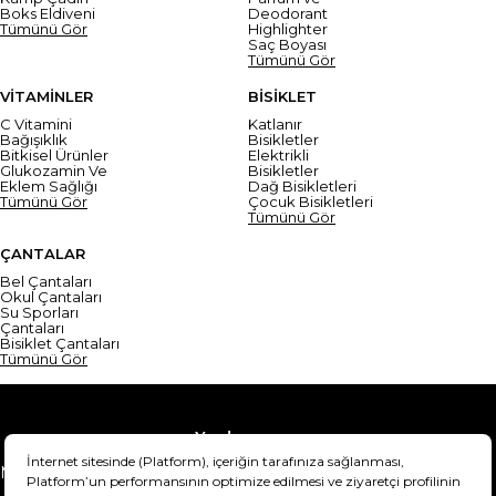
Boks Eldiveni
Deodorant
Tümünü Gör
Highlighter
Saç Boyası
Tümünü Gör
VİTAMİNLER
BİSİKLET
C Vitamini
Katlanır
Bağışıklık
Bisikletler
Bitkisel Ürünler
Elektrikli
Glukozamin Ve
Bisikletler
Eklem Sağlığı
Dağ Bisikletleri
Tümünü Gör
Çocuk Bisikletleri
Tümünü Gör
ÇANTALAR
Bel Çantaları
Okul Çantaları
Su Sporları
Çantaları
Bisiklet Çantaları
Tümünü Gör
Yardım
Mesafeli Satış Sözleşmesi
Teslimat Bilgisi