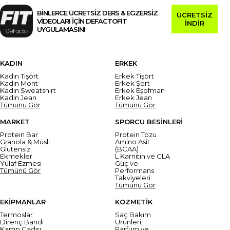
BİNLERCE ÜCRETSİZ DERS & EGZERSİZ
ÜCRETSİZ
VİDEOLARI İÇİN DEFACTOFIT
İNDİR
UYGULAMASINI
KADIN
ERKEK
Kadın Tişört
Erkek Tişört
Kadın Mont
Erkek Şort
Kadın Sweatshirt
Erkek Eşofman
Kadın Jean
Erkek Jean
Tümünü Gör
Tümünü Gör
MARKET
SPORCU BESİNLERİ
Protein Bar
Protein Tozu
Granola & Müsli
Amino Asit
Glutensiz
(BCAA)
Ekmekler
L Karnitin ve CLA
Yulaf Ezmesi
Güç ve
Tümünü Gör
Performans
Takviyeleri
Tümünü Gör
EKİPMANLAR
KOZMETİK
Termoslar
Saç Bakım
Direnç Bandı
Ürünleri
Kamp Çadırı
Parfüm ve