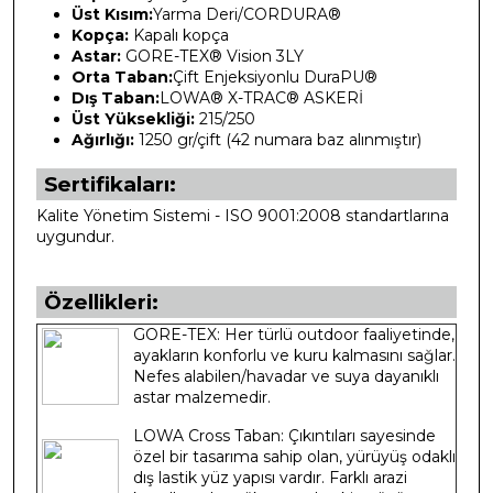
Üst Kısım:
Yarma Deri/CORDURA®
Kopça:
Kapalı kopça
Astar:
GORE-TEX® Vision 3LY
Orta Taban:
Çift Enjeksiyonlu DuraPU®
Dış Taban:
LOWA® X-TRAC® ASKERİ
Üst Yüksekliği:
215/250
Ağırlığı:
1250 gr/çift (42 numara baz alınmıştır)
Sertifikaları:
Kalite Yönetim Sistemi - ISO 9001:2008 standartlarına
uygundur.
Özellikleri:
GORE-TEX: Her türlü outdoor faaliyetinde,
ayakların konforlu ve kuru kalmasını sağlar.
Nefes alabilen/havadar ve suya dayanıklı
astar malzemedir.
LOWA Cross Taban: Çıkıntıları sayesinde
özel bir tasarıma sahip olan, yürüyüş odaklı
dış lastik yüz yapısı vardır. Farklı arazi