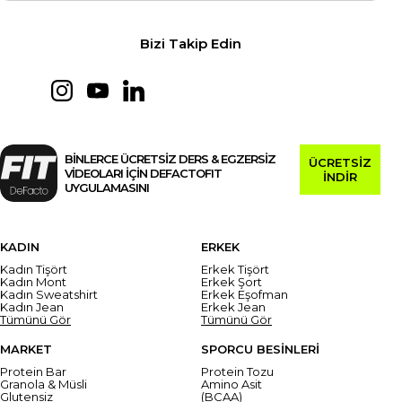
Bizi Takip Edin
BİNLERCE ÜCRETSİZ DERS & EGZERSİZ
ÜCRETSİZ
VİDEOLARI İÇİN DEFACTOFIT
İNDİR
UYGULAMASINI
KADIN
ERKEK
Kadın Tişört
Erkek Tişört
Kadın Mont
Erkek Şort
Kadın Sweatshirt
Erkek Eşofman
Kadın Jean
Erkek Jean
Tümünü Gör
Tümünü Gör
MARKET
SPORCU BESİNLERİ
Protein Bar
Protein Tozu
Granola & Müsli
Amino Asit
Glutensiz
(BCAA)