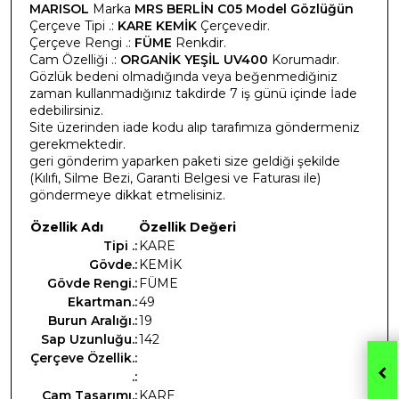
MARISOL
Marka
MRS BERLİN C05 Model Gözlüğün
Çerçeve Tipi .:
KARE KEMİK
Çerçevedir.
Çerçeve Rengi .:
FÜME
Renkdir.
Cam Özelliği .:
ORGANİK YEŞİL UV400
Korumadır.
Gözlük bedeni olmadığında veya beğenmediğiniz
zaman kullanmadığınız takdirde 7 iş günü içinde İade
edebilirsiniz.
Site üzerinden iade kodu alıp tarafımıza göndermeniz
gerekmektedir.
geri gönderim yaparken paketi size geldiği şekilde
(Kılıfı, Silme Bezi, Garanti Belgesi ve Faturası ile)
göndermeye dikkat etmelisiniz.
Özellik Adı
Özellik Değeri
Tipi .:
KARE
Gövde.:
KEMİK
Gövde Rengi.:
FÜME
Ekartman.:
49
Burun Aralığı.:
19
Sap Uzunluğu.:
142
Çerçeve Özellik.:
.:
Cam Tasarımı.:
KARE