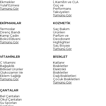
Ekmekler
L Karnitin ve CLA
Yulaf Ezmesi
Güç ve
Tümünü Gör
Performans
Takviyeleri
Tümünü Gör
EKİPMANLAR
KOZMETİK
Termoslar
Saç Bakım
Direnç Bandı
Ürünleri
Kamp Çadırı
Parfüm ve
Boks Eldiveni
Deodorant
Tümünü Gör
Highlighter
Saç Boyası
Tümünü Gör
VİTAMİNLER
BİSİKLET
C Vitamini
Katlanır
Bağışıklık
Bisikletler
Bitkisel Ürünler
Elektrikli
Glukozamin Ve
Bisikletler
Eklem Sağlığı
Dağ Bisikletleri
Tümünü Gör
Çocuk Bisikletleri
Tümünü Gör
ÇANTALAR
Bel Çantaları
Okul Çantaları
Su Sporları