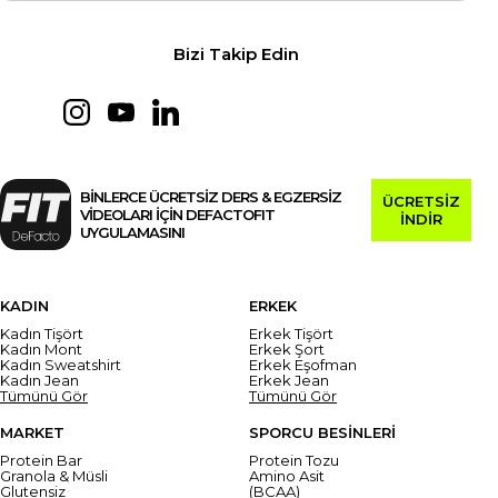
Bizi Takip Edin
BİNLERCE ÜCRETSİZ DERS & EGZERSİZ
ÜCRETSİZ
VİDEOLARI İÇİN DEFACTOFIT
İNDİR
UYGULAMASINI
KADIN
ERKEK
Kadın Tişört
Erkek Tişört
Kadın Mont
Erkek Şort
Kadın Sweatshirt
Erkek Eşofman
Kadın Jean
Erkek Jean
Tümünü Gör
Tümünü Gör
MARKET
SPORCU BESİNLERİ
Protein Bar
Protein Tozu
Granola & Müsli
Amino Asit
Glutensiz
(BCAA)