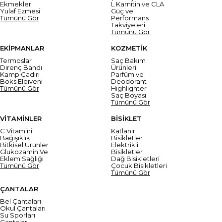
Ekmekler
L Karnitin ve CLA
Yulaf Ezmesi
Güç ve
Tümünü Gör
Performans
Takviyeleri
Tümünü Gör
EKİPMANLAR
KOZMETİK
Termoslar
Saç Bakım
Direnç Bandı
Ürünleri
Kamp Çadırı
Parfüm ve
Boks Eldiveni
Deodorant
Tümünü Gör
Highlighter
Saç Boyası
Tümünü Gör
VİTAMİNLER
BİSİKLET
C Vitamini
Katlanır
Bağışıklık
Bisikletler
Bitkisel Ürünler
Elektrikli
Glukozamin Ve
Bisikletler
Eklem Sağlığı
Dağ Bisikletleri
Tümünü Gör
Çocuk Bisikletleri
Tümünü Gör
ÇANTALAR
Bel Çantaları
Okul Çantaları
Su Sporları