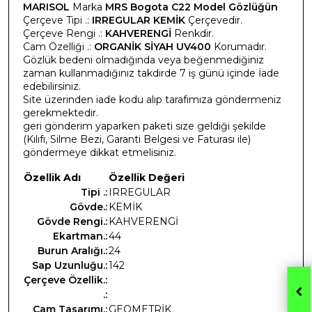
MARISOL
Marka
MRS Bogota C22 Model Gözlüğün
Çerçeve Tipi .:
IRREGULAR KEMİK
Çerçevedir.
Çerçeve Rengi .:
KAHVERENGİ
Renkdir.
Cam Özelliği .:
ORGANİK SİYAH UV400
Korumadır.
Gözlük bedeni olmadığında veya beğenmediğiniz
zaman kullanmadığınız takdirde 7 iş günü içinde İade
edebilirsiniz.
Site üzerinden iade kodu alıp tarafımıza göndermeniz
gerekmektedir.
geri gönderim yaparken paketi size geldiği şekilde
(Kılıfı, Silme Bezi, Garanti Belgesi ve Faturası ile)
göndermeye dikkat etmelisiniz.
Özellik Adı
Özellik Değeri
Tipi .:
IRREGULAR
Gövde.:
KEMİK
Gövde Rengi.:
KAHVERENGİ
Ekartman.:
44
Burun Aralığı.:
24
Sap Uzunluğu.:
142
Çerçeve Özellik.:
.:
Cam Tasarımı.:
GEOMETRİK