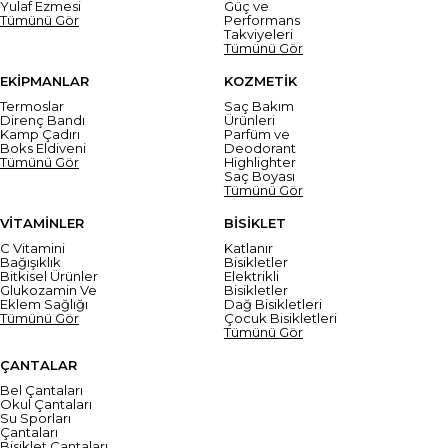
Yulaf Ezmesi
Güç ve
Tümünü Gör
Performans
Takviyeleri
Tümünü Gör
EKİPMANLAR
KOZMETİK
Termoslar
Saç Bakım
Direnç Bandı
Ürünleri
Kamp Çadırı
Parfüm ve
Boks Eldiveni
Deodorant
Tümünü Gör
Highlighter
Saç Boyası
Tümünü Gör
VİTAMİNLER
BİSİKLET
C Vitamini
Katlanır
Bağışıklık
Bisikletler
Bitkisel Ürünler
Elektrikli
Glukozamin Ve
Bisikletler
Eklem Sağlığı
Dağ Bisikletleri
Tümünü Gör
Çocuk Bisikletleri
Tümünü Gör
ÇANTALAR
Bel Çantaları
Okul Çantaları
Su Sporları
Çantaları
Bisiklet Çantaları