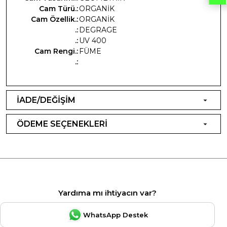
Cam Türü.:
ORGANİK
Cam Özellik.:
ORGANİK
.:
DEGRAGE
.:
UV 400
Cam Rengi.:
FÜME
.:
İADE/DEĞİŞİM
ÖDEME SEÇENEKLERİ
Yardıma mı ihtiyacın var?
WhatsApp Destek