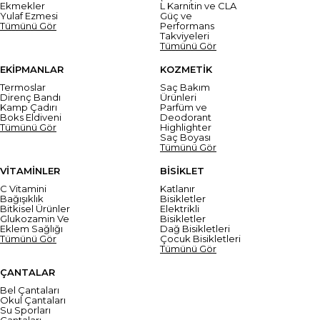
Ekmekler
L Karnitin ve CLA
Yulaf Ezmesi
Güç ve
Tümünü Gör
Performans
Takviyeleri
Tümünü Gör
EKİPMANLAR
KOZMETİK
Termoslar
Saç Bakım
Direnç Bandı
Ürünleri
Kamp Çadırı
Parfüm ve
Boks Eldiveni
Deodorant
Tümünü Gör
Highlighter
Saç Boyası
Tümünü Gör
VİTAMİNLER
BİSİKLET
C Vitamini
Katlanır
Bağışıklık
Bisikletler
Bitkisel Ürünler
Elektrikli
Glukozamin Ve
Bisikletler
Eklem Sağlığı
Dağ Bisikletleri
Tümünü Gör
Çocuk Bisikletleri
Tümünü Gör
ÇANTALAR
Bel Çantaları
Okul Çantaları
Su Sporları