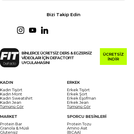
Bizi Takip Edin
BİNLERCE ÜCRETSİZ DERS & EGZERSİZ
ÜCRETSİZ
VİDEOLARI İÇİN DEFACTOFIT
İNDİR
UYGULAMASINI
KADIN
ERKEK
Kadın Tişört
Erkek Tişört
Kadın Mont
Erkek Şort
Kadın Sweatshirt
Erkek Eşofman
Kadın Jean
Erkek Jean
Tümünü Gör
Tümünü Gör
MARKET
SPORCU BESİNLERİ
Protein Bar
Protein Tozu
Granola & Müsli
Amino Asit
Glutensiz
(BCAA)