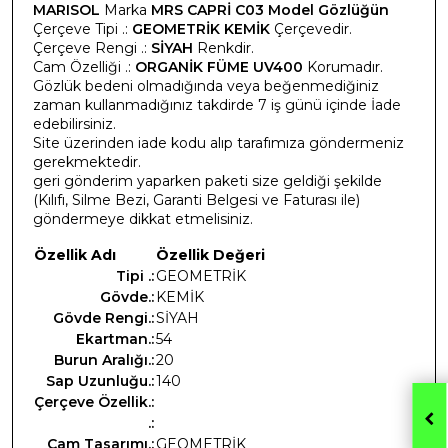
MARISOL
Marka
MRS CAPRİ C03 Model Gözlüğün
Çerçeve Tipi .:
GEOMETRİK KEMİK
Çerçevedir.
Çerçeve Rengi .:
SİYAH
Renkdir.
Cam Özelliği .:
ORGANİK FÜME UV400
Korumadır.
Gözlük bedeni olmadığında veya beğenmediğiniz
zaman kullanmadığınız takdirde 7 iş günü içinde İade
edebilirsiniz.
Site üzerinden iade kodu alıp tarafımıza göndermeniz
gerekmektedir.
geri gönderim yaparken paketi size geldiği şekilde
(Kılıfı, Silme Bezi, Garanti Belgesi ve Faturası ile)
göndermeye dikkat etmelisiniz.
Özellik Adı
Özellik Değeri
Tipi .:
GEOMETRİK
Gövde.:
KEMİK
Gövde Rengi.:
SİYAH
Ekartman.:
54
Burun Aralığı.:
20
Sap Uzunluğu.:
140
Çerçeve Özellik.:
.:
Cam Tasarımı.:
GEOMETRİK