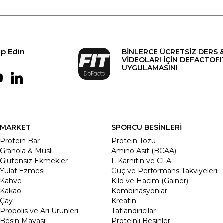
ip Edin
BİNLERCE ÜCRETSİZ DERS 
VİDEOLARI İÇİN DEFACTOFI
UYGULAMASINI
MARKET
SPORCU BESİNLERİ
Protein Bar
Protein Tozu
Granola & Müsli
Amino Asit (BCAA)
Glutensiz Ekmekler
L Karnitin ve CLA
Yulaf Ezmesi
Güç ve Performans Takviyeleri
Kahve
Kilo ve Hacim (Gainer)
Kakao
Kombinasyonlar
Çay
Kreatin
Propolis ve Arı Ürünleri
Tatlandırıcılar
Besin Mayası
Proteinli Besinler