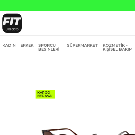
KADIN
ERKEK
SPORCU
SÜPERMARKET
KOZMETIK -
BESINLERI
KIŞISEL BAKIM
KARGO
BEDAVA!