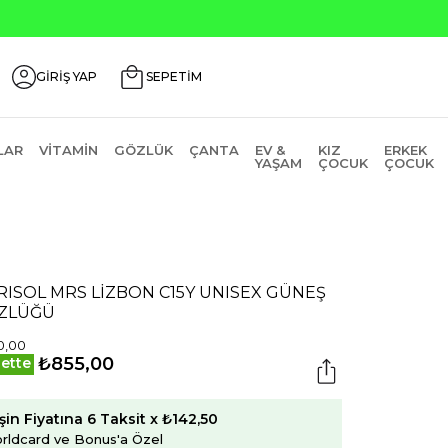
GİRİŞ YAP
SEPETİM
LAR
VITAMIN
GÖZLÜK
ÇANTA
EV &
KIZ
ERKEK
YAŞAM
ÇOCUK
ÇOCUK
ISOL MRS LİZBON C15Y UNISEX GÜNEŞ
ZLÜĞÜ
0,00
₺855,00
ette
şin Fiyatına 6 Taksit x ₺142,50
rldcard ve Bonus'a Özel