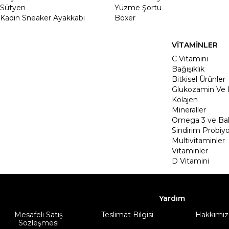
Sütyen
Yüzme Şortu
Kadın Sneaker Ayakkabı
Boxer
VİTAMİNLER
C Vitamini
Bağışıklık
Bitkisel Ürünler
Glukozamin Ve 
Kolajen
Mineraller
Omega 3 ve Balı
Sindirim Probiyo
Multivitaminler
Vitaminler
D Vitamini
Yardım
Mesafeli Satış
Teslimat Bilgisi
Hakkımız
Sözleşmesi