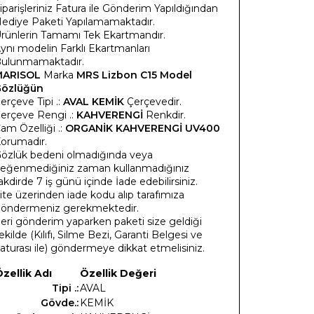
iparişleriniz Fatura ile Gönderim Yapıldığından
ediye Paketi Yapılamamaktadır.
rünlerin Tamamı Tek Ekartmandır.
ynı modelin Farklı Ekartmanları
ulunmamaktadır.
MARISOL
Marka
MRS Lizbon C15 Model
özlüğün
erçeve Tipi .:
AVAL KEMİK
Çerçevedir.
erçeve Rengi .:
KAHVERENGİ
Renkdir.
am Özelliği .:
ORGANİK KAHVERENGİ UV400
orumadır.
özlük bedeni olmadığında veya
eğenmediğiniz zaman kullanmadığınız
akdirde 7 iş günü içinde İade edebilirsiniz.
ite üzerinden iade kodu alıp tarafımıza
öndermeniz gerekmektedir.
eri gönderim yaparken paketi size geldiği
ekilde (Kılıfı, Silme Bezi, Garanti Belgesi ve
aturası ile) göndermeye dikkat etmelisiniz.
zellik Adı
Özellik Değeri
Tipi .:
AVAL
Gövde.:
KEMİK