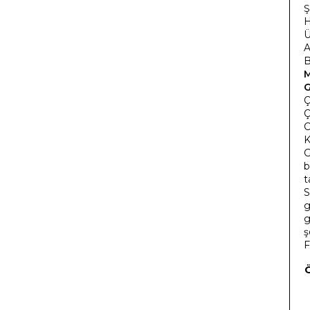
Ş
H
Ü
A
B
G
Ç
Ç
C
K
G
b
t
S
g
g
ş
F
Ö