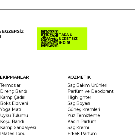
& EGZERSİZ
TARA &
T
ÜCRETSİZ
İNDİR!
EKİPMANLAR
KOZMETİK
Termoslar
Saç Bakım Ürünleri
Direnç Bandı
Parfüm ve Deodorant
Kamp Çadırı
Highlighter
Boks Eldiveni
Saç Boyası
Yoga Matı
Güneş Kremleri
Uyku Tulumu
Yüz Temizleme
Koşu Bandı
Kadın Parfüm
Kamp Sandalyesi
Saç Kremi
Pilates Topu
Erkek Parfüm