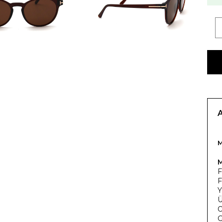
M
F
F
Y
Ü
O
G