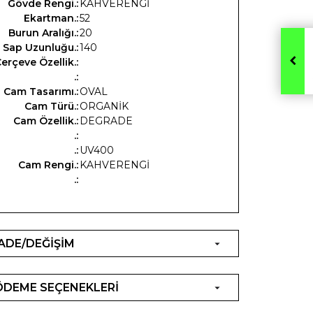
Gövde Rengi.:
KAHVERENGİ
Ekartman.:
52
Burun Aralığı.:
20
Sap Uzunluğu.:
140
erçeve Özellik.:
.:
Cam Tasarımı.:
OVAL
Cam Türü.:
ORGANİK
Cam Özellik.:
DEGRADE
.:
.:
UV400
Cam Rengi.:
KAHVERENGİ
.:
İADE/DEĞİŞİM
ÖDEME SEÇENEKLERİ