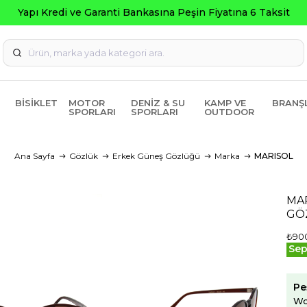
Yapı Kredi ve Garanti Bankasına Peşin Fiyatına 6 Taksit
BISIKLET
MOTOR
DENIZ & SU
KAMP VE
BRANŞ
SPORLARI
SPORLARI
OUTDOOR
Ana Sayfa
Gözlük
Erkek Güneş Gözlüğü
Marka
MARISOL
MAR
GÖ
₺90
Sep
Pe
Wo