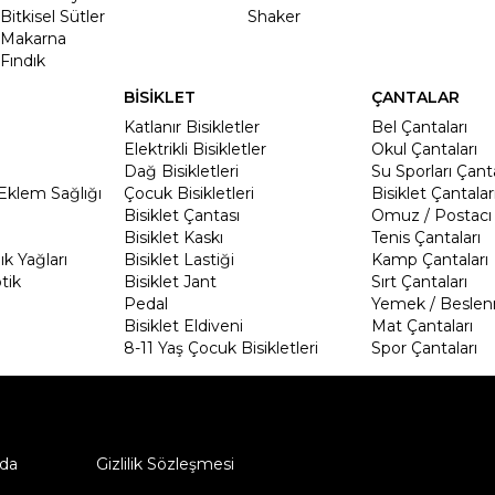
Bitkisel Sütler
Shaker
Makarna
Fındık
BİSİKLET
ÇANTALAR
Katlanır Bisikletler
Bel Çantaları
Elektrikli Bisikletler
Okul Çantaları
Dağ Bisikletleri
Su Sporları Çanta
Eklem Sağlığı
Çocuk Bisikletleri
Bisiklet Çantalar
Bisiklet Çantası
Omuz / Postacı 
Bisiklet Kaskı
Tenis Çantaları
k Yağları
Bisiklet Lastiği
Kamp Çantaları
tik
Bisiklet Jant
Sırt Çantaları
Pedal
Yemek / Beslen
Bisiklet Eldiveni
Mat Çantaları
8-11 Yaş Çocuk Bisikletleri
Spor Çantaları
da
Gizlilik Sözleşmesi