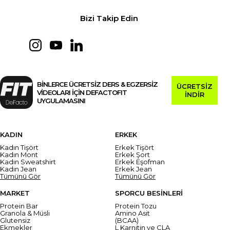
Bizi Takip Edin
BİNLERCE ÜCRETSİZ DERS & EGZERSİZ
ÜCRETSİZ
VİDEOLARI İÇİN DEFACTOFIT
İNDİR
UYGULAMASINI
KADIN
ERKEK
Kadın Tişört
Erkek Tişört
Kadın Mont
Erkek Şort
Kadın Sweatshirt
Erkek Eşofman
Kadın Jean
Erkek Jean
Tümünü Gör
Tümünü Gör
MARKET
SPORCU BESİNLERİ
Protein Bar
Protein Tozu
Granola & Müsli
Amino Asit
Glutensiz
(BCAA)
Ekmekler
L Karnitin ve CLA