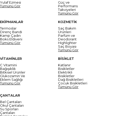
Yulaf Ezmesi
Güç ve
Tümünü Gör
Performans
Takviyeleri
Tümünü Gör
EKİPMANLAR
KOZMETİK
Termoslar
Saç Bakım
Direnç Bandı
Ürünleri
Kamp Çadırı
Parfüm ve
Boks Eldiveni
Deodorant
Tümünü Gör
Highlighter
Saç Boyası
Tümünü Gör
VİTAMİNLER
BİSİKLET
C Vitamini
Katlanır
Bağışıklık
Bisikletler
Bitkisel Ürünler
Elektrikli
Glukozamin Ve
Bisikletler
Eklem Sağlığı
Dağ Bisikletleri
Tümünü Gör
Çocuk Bisikletleri
Tümünü Gör
ÇANTALAR
Bel Çantaları
Okul Çantaları
Su Sporları
Çantaları