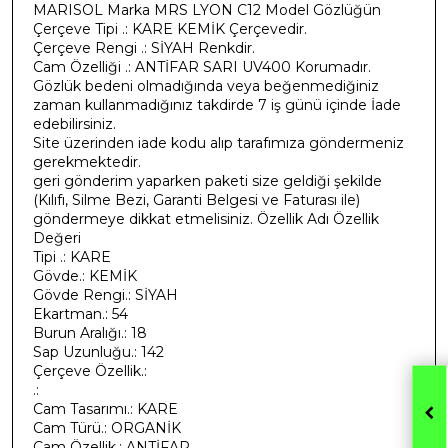
MARISOL Marka MRS LYON C12 Model Gözlüğün
Çerçeve Tipi .: KARE KEMİK Çerçevedir.
Çerçeve Rengi .: SİYAH Renkdir.
Cam Özelliği .: ANTİFAR SARI UV400 Korumadır.
Gözlük bedeni olmadığında veya beğenmediğiniz
zaman kullanmadığınız takdirde 7 iş günü içinde İade
edebilirsiniz.
Site üzerinden iade kodu alıp tarafımıza göndermeniz
gerekmektedir.
geri gönderim yaparken paketi size geldiği şekilde
(Kılıfı, Silme Bezi, Garanti Belgesi ve Faturası ile)
göndermeye dikkat etmelisiniz. Özellik Adı Özellik
Değeri
Tipi .: KARE
Gövde.: KEMİK
Gövde Rengi.: SİYAH
Ekartman.: 54
Burun Aralığı.: 18
Sap Uzunluğu.: 142
Çerçeve Özellik.:
.:
Cam Tasarımı.: KARE
Cam Türü.: ORGANİK
Cam Özellik.: ANTİFAR