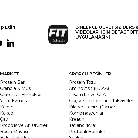
ip Edin
BİNLERCE ÜCRETSİZ DERS 
VİDEOLARI İÇİN DEFACTOFI
UYGULAMASINI
MARKET
SPORCU BESİNLERİ
Protein Bar
Protein Tozu
Granola & Müsli
Amino Asit (BCAA)
Glutensiz Ekmekler
L Karnitin ve CLA
Yulaf Ezmesi
Güç ve Performans Takviyeleri
Kahve
Kilo ve Hacim (Gainer)
Kakao
Kombinasyonlar
Çay
Kreatin
Propolis ve Arı Ürünleri
Tatlandırıcılar
Besin Mayası
Proteinli Besinler
Bitkisel Sütler
Shaker