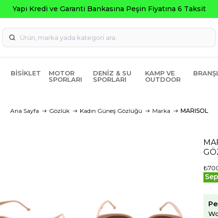
BISIKLET
MOTOR
DENIZ & SU
KAMP VE
BRANŞ
SPORLARI
SPORLARI
OUTDOOR
Ana Sayfa
Gözlük
Kadın Güneş Gözlüğü
Marka
MARISOL
MAR
GÖ
₺70
Sep
Pe
Wo