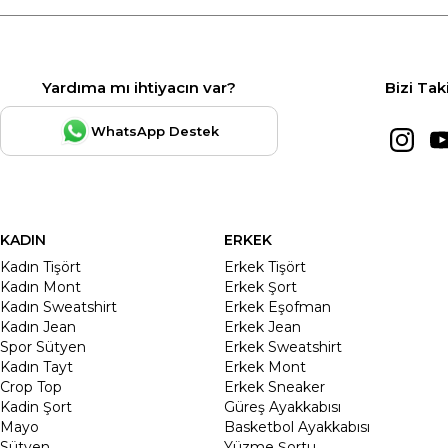
Yardıma mı ihtiyacın var?
Bizi Tak
WhatsApp Destek
KADIN
ERKEK
Kadın Tişört
Erkek Tişört
Kadın Mont
Erkek Şort
Kadın Sweatshirt
Erkek Eşofman
Kadın Jean
Erkek Jean
Spor Sütyen
Erkek Sweatshirt
Kadın Tayt
Erkek Mont
Crop Top
Erkek Sneaker
Kadin Şort
Güreş Ayakkabısı
Mayo
Basketbol Ayakkabısı
Sütyen
Yüzme Şortu