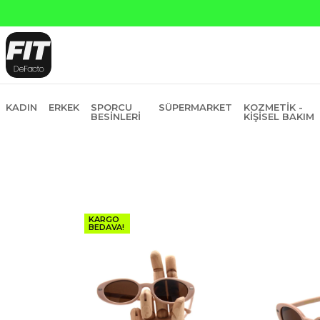
Yapı Kredi ve Garanti Bankasına Peşin Fiyatına 6 Taksit
KADIN
ERKEK
SPORCU
SÜPERMARKET
KOZMETIK -
BESINLERI
KIŞISEL BAKIM
KARGO
BEDAVA!