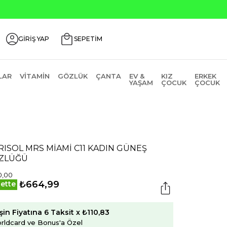
GİRİŞ YAP
SEPETİM
LAR
VITAMIN
GÖZLÜK
ÇANTA
EV &
KIZ
ERKEK
YAŞAM
ÇOCUK
ÇOCUK
ISOL MRS MİAMİ C11 KADIN GÜNEŞ
ZLÜĞÜ
0,00
₺664,99
ette
şin Fiyatına 6 Taksit x ₺110,83
rldcard ve Bonus'a Özel