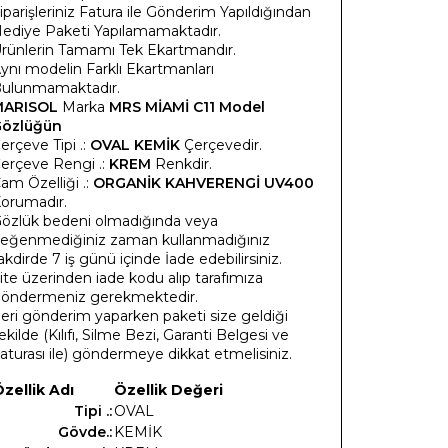
iparişleriniz Fatura ile Gönderim Yapıldığından
ediye Paketi Yapılamamaktadır.
rünlerin Tamamı Tek Ekartmandır.
ynı modelin Farklı Ekartmanları
ulunmamaktadır.
MARISOL
Marka
MRS MİAMİ C11 Model
özlüğün
erçeve Tipi .:
OVAL KEMİK
Çerçevedir.
erçeve Rengi .:
KREM
Renkdir.
am Özelliği .:
ORGANİK KAHVERENGİ UV400
orumadır.
özlük bedeni olmadığında veya
eğenmediğiniz zaman kullanmadığınız
akdirde 7 iş günü içinde İade edebilirsiniz.
ite üzerinden iade kodu alıp tarafımıza
öndermeniz gerekmektedir.
eri gönderim yaparken paketi size geldiği
ekilde (Kılıfı, Silme Bezi, Garanti Belgesi ve
aturası ile) göndermeye dikkat etmelisiniz.
zellik Adı
Özellik Değeri
Tipi .:
OVAL
Gövde.:
KEMİK