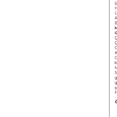
Ş
H
Ü
A
B
G
Ç
Ç
C
K
G
b
t
S
g
g
ş
F
Ö