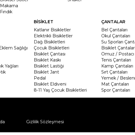
Makarna
Fındık
BİSİKLET
ÇANTALAR
Katlanır Bisikletler
Bel Çantaları
Elektrikli Bisikletler
Okul Çantaları
Dağ Bisikletleri
Su Sporları Çanta
Eklem Sağlığı
Çocuk Bisikletleri
Bisiklet Çantalar
Bisiklet Çantası
Omuz / Postacı 
Bisiklet Kaskı
Tenis Çantaları
k Yağları
Bisiklet Lastiği
Kamp Çantaları
tik
Bisiklet Jant
Sırt Çantaları
Pedal
Yemek / Beslen
Bisiklet Eldiveni
Mat Çantaları
8-11 Yaş Çocuk Bisikletleri
Spor Çantaları
da
Gizlilik Sözleşmesi