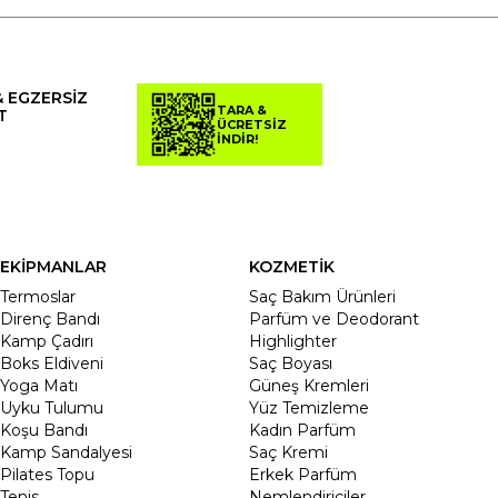
& EGZERSİZ
TARA &
T
ÜCRETSİZ
İNDİR!
EKİPMANLAR
KOZMETİK
Termoslar
Saç Bakım Ürünleri
Direnç Bandı
Parfüm ve Deodorant
Kamp Çadırı
Highlighter
Boks Eldiveni
Saç Boyası
Yoga Matı
Güneş Kremleri
Uyku Tulumu
Yüz Temizleme
Koşu Bandı
Kadın Parfüm
Kamp Sandalyesi
Saç Kremi
Pilates Topu
Erkek Parfüm
Tenis
Nemlendiriciler