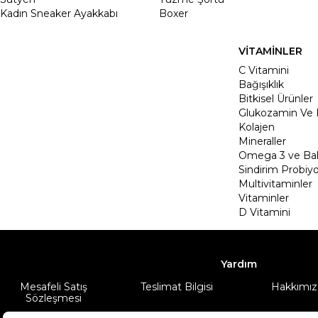
Kadın Sneaker Ayakkabı
Boxer
VİTAMİNLER
C Vitamini
Bağışıklık
Bitkisel Ürünler
Glukozamin Ve 
Kolajen
Mineraller
Omega 3 ve Balı
Sindirim Probiyo
Multivitaminler
Vitaminler
D Vitamini
Yardım
Mesafeli Satış
Teslimat Bilgisi
Hakkımız
Sözleşmesi