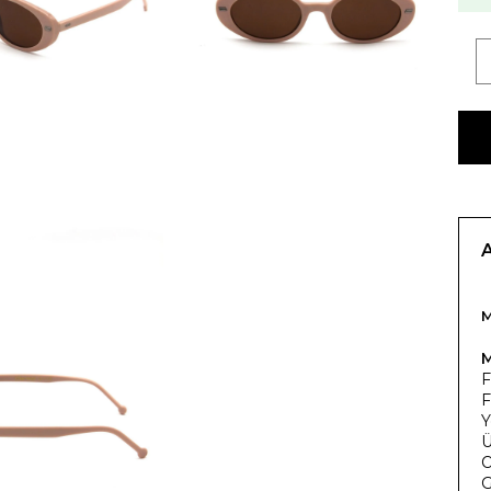
M
F
F
Y
Ü
O
G