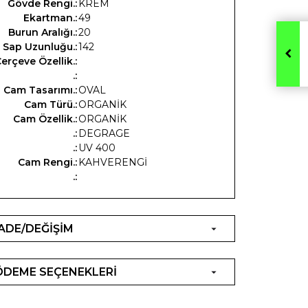
Gövde Rengi.:
KREM
Ekartman.:
49
Burun Aralığı.:
20
Sap Uzunluğu.:
142
erçeve Özellik.:
.:
Cam Tasarımı.:
OVAL
Cam Türü.:
ORGANİK
Cam Özellik.:
ORGANİK
.:
DEGRAGE
.:
UV 400
Cam Rengi.:
KAHVERENGİ
.:
İADE/DEĞİŞİM
ÖDEME SEÇENEKLERİ