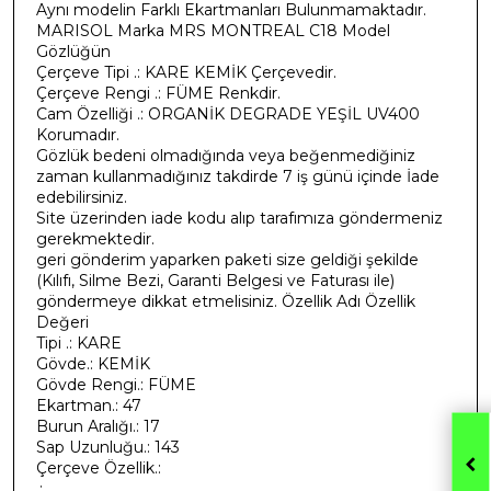
Aynı modelin Farklı Ekartmanları Bulunmamaktadır.
MARISOL Marka MRS MONTREAL C18 Model
Gözlüğün
Çerçeve Tipi .: KARE KEMİK Çerçevedir.
Çerçeve Rengi .: FÜME Renkdir.
Cam Özelliği .: ORGANİK DEGRADE YEŞİL UV400
Korumadır.
Gözlük bedeni olmadığında veya beğenmediğiniz
zaman kullanmadığınız takdirde 7 iş günü içinde İade
edebilirsiniz.
Site üzerinden iade kodu alıp tarafımıza göndermeniz
gerekmektedir.
geri gönderim yaparken paketi size geldiği şekilde
(Kılıfı, Silme Bezi, Garanti Belgesi ve Faturası ile)
göndermeye dikkat etmelisiniz. Özellik Adı Özellik
Değeri
Tipi .: KARE
Gövde.: KEMİK
Gövde Rengi.: FÜME
Ekartman.: 47
Burun Aralığı.: 17
Sap Uzunluğu.: 143
Çerçeve Özellik.:
.: