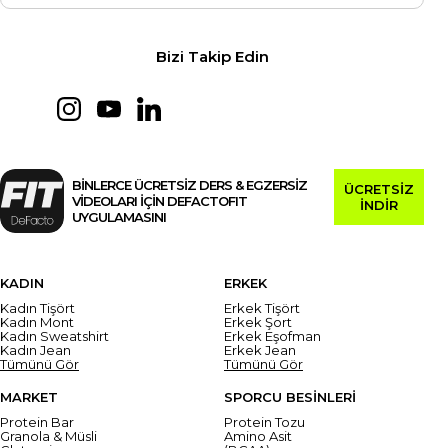
Bizi Takip Edin
BİNLERCE ÜCRETSİZ DERS & EGZERSİZ
ÜCRETSİZ
VİDEOLARI İÇİN DEFACTOFIT
İNDİR
UYGULAMASINI
KADIN
ERKEK
Kadın Tişört
Erkek Tişört
Kadın Mont
Erkek Şort
Kadın Sweatshirt
Erkek Eşofman
Kadın Jean
Erkek Jean
Tümünü Gör
Tümünü Gör
MARKET
SPORCU BESİNLERİ
Protein Bar
Protein Tozu
Granola & Müsli
Amino Asit