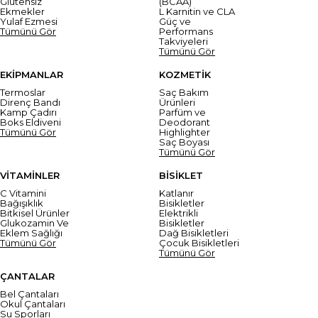
Glutensiz
(BCAA)
Ekmekler
L Karnitin ve CLA
Yulaf Ezmesi
Güç ve
Tümünü Gör
Performans
Takviyeleri
Tümünü Gör
EKİPMANLAR
KOZMETİK
Termoslar
Saç Bakım
Direnç Bandı
Ürünleri
Kamp Çadırı
Parfüm ve
Boks Eldiveni
Deodorant
Tümünü Gör
Highlighter
Saç Boyası
Tümünü Gör
VİTAMİNLER
BİSİKLET
C Vitamini
Katlanır
Bağışıklık
Bisikletler
Bitkisel Ürünler
Elektrikli
Glukozamin Ve
Bisikletler
Eklem Sağlığı
Dağ Bisikletleri
Tümünü Gör
Çocuk Bisikletleri
Tümünü Gör
ÇANTALAR
Bel Çantaları
Okul Çantaları
Su Sporları