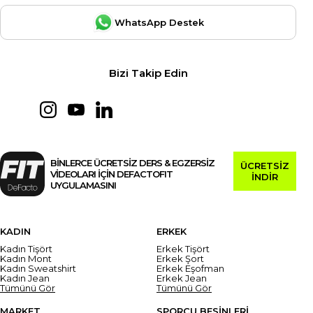
WhatsApp Destek
Bizi Takip Edin
BİNLERCE ÜCRETSİZ DERS & EGZERSİZ
ÜCRETSİZ
VİDEOLARI İÇİN DEFACTOFIT
İNDİR
UYGULAMASINI
KADIN
ERKEK
Kadın Tişört
Erkek Tişört
Kadın Mont
Erkek Şort
Kadın Sweatshirt
Erkek Eşofman
Kadın Jean
Erkek Jean
Tümünü Gör
Tümünü Gör
MARKET
SPORCU BESİNLERİ