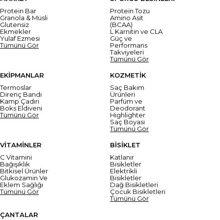
Protein Bar
Protein Tozu
Granola & Müsli
Amino Asit
Glutensiz
(BCAA)
Ekmekler
L Karnitin ve CLA
Yulaf Ezmesi
Güç ve
Tümünü Gör
Performans
Takviyeleri
Tümünü Gör
EKİPMANLAR
KOZMETİK
Termoslar
Saç Bakım
Direnç Bandı
Ürünleri
Kamp Çadırı
Parfüm ve
Boks Eldiveni
Deodorant
Tümünü Gör
Highlighter
Saç Boyası
Tümünü Gör
VİTAMİNLER
BİSİKLET
C Vitamini
Katlanır
Bağışıklık
Bisikletler
Bitkisel Ürünler
Elektrikli
Glukozamin Ve
Bisikletler
Eklem Sağlığı
Dağ Bisikletleri
Tümünü Gör
Çocuk Bisikletleri
Tümünü Gör
ÇANTALAR