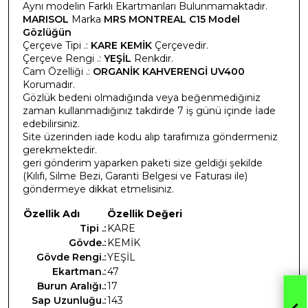
Aynı modelin Farklı Ekartmanları Bulunmamaktadır.
MARISOL
Marka
MRS MONTREAL C15 Model
Gözlüğün
Çerçeve Tipi .:
KARE KEMİK
Çerçevedir.
Çerçeve Rengi .:
YEŞİL
Renkdir.
Cam Özelliği .:
ORGANİK KAHVERENGİ UV400
Korumadır.
Gözlük bedeni olmadığında veya beğenmediğiniz
zaman kullanmadığınız takdirde 7 iş günü içinde İade
edebilirsiniz.
Site üzerinden iade kodu alıp tarafımıza göndermeniz
gerekmektedir.
geri gönderim yaparken paketi size geldiği şekilde
(Kılıfı, Silme Bezi, Garanti Belgesi ve Faturası ile)
göndermeye dikkat etmelisiniz.
Özellik Adı
Özellik Değeri
Tipi .:
KARE
Gövde.:
KEMİK
Gövde Rengi.:
YEŞİL
Ekartman.:
47
Burun Aralığı.:
17
Sap Uzunluğu.:
143