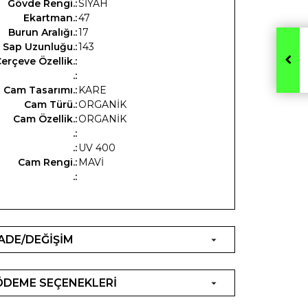
Gövde Rengi.:
SİYAH
Ekartman.:
47
Burun Aralığı.:
17
Sap Uzunluğu.:
143
erçeve Özellik.:
.:
Cam Tasarımı.:
KARE
Cam Türü.:
ORGANİK
Cam Özellik.:
ORGANİK
.:
.:
UV 400
Cam Rengi.:
MAVİ
.:
İADE/DEĞİŞİM
ÖDEME SEÇENEKLERİ