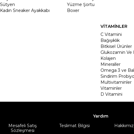
Sütyen
Yüzme Şortu
Kadın Sneaker Ayakkabı
Boxer
VİTAMİNLER
C Vitamini
Bağışıklık
Bitkisel Ürünler
Glukozamin Ve 
Kolajen
Mineraller
Omega 3 ve Balı
Sindirim Probiyo
Multivitaminler
Vitaminler
D Vitamini
Yardım
Mesafeli Satış
Teslimat Bilgisi
Hakkımız
Sözleşmesi