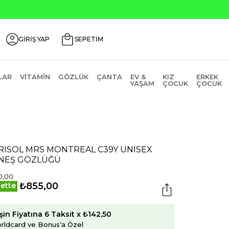
GİRİŞ YAP
SEPETİM
LAR
VITAMIN
GÖZLÜK
ÇANTA
EV &
KIZ
ERKEK
YAŞAM
ÇOCUK
ÇOCUK
RISOL MRS MONTREAL C39Y UNISEX
NEŞ GÖZLÜĞÜ
0,00
₺855,00
ette
şin Fiyatına 6 Taksit x ₺142,50
rldcard ve Bonus'a Özel