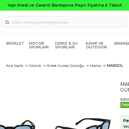
ksit
BISIKLET
MOTOR
DENIZ & SU
KAMP VE
BRANŞ
SPORLARI
SPORLARI
OUTDOOR
Ana Sayfa
Gözlük
Erkek Güneş Gözlüğü
Marka
MARISOL
MA
GÜ
₺90
Sep
Pe
Wo