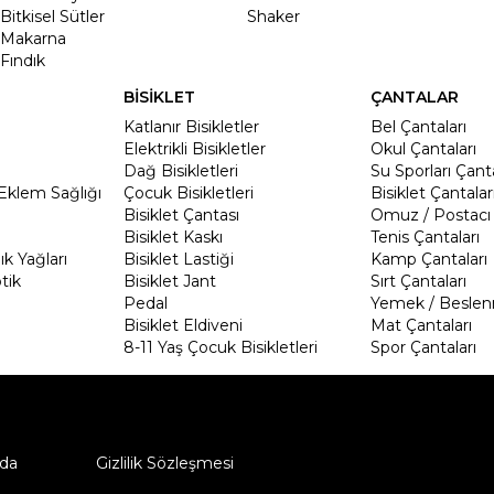
Bitkisel Sütler
Shaker
Makarna
Fındık
BİSİKLET
ÇANTALAR
Katlanır Bisikletler
Bel Çantaları
Elektrikli Bisikletler
Okul Çantaları
Dağ Bisikletleri
Su Sporları Çanta
Eklem Sağlığı
Çocuk Bisikletleri
Bisiklet Çantalar
Bisiklet Çantası
Omuz / Postacı 
Bisiklet Kaskı
Tenis Çantaları
k Yağları
Bisiklet Lastiği
Kamp Çantaları
tik
Bisiklet Jant
Sırt Çantaları
Pedal
Yemek / Beslen
Bisiklet Eldiveni
Mat Çantaları
8-11 Yaş Çocuk Bisikletleri
Spor Çantaları
da
Gizlilik Sözleşmesi