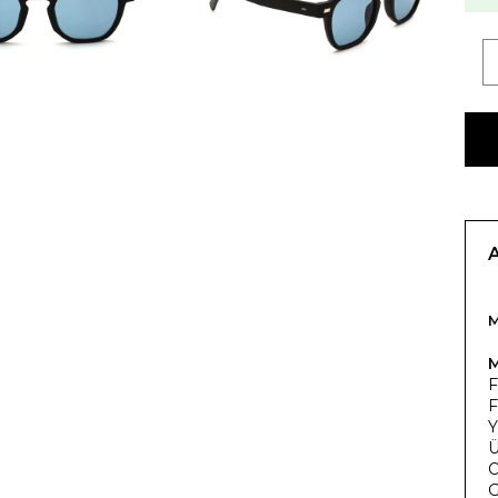
M
F
F
Y
Ü
O
G