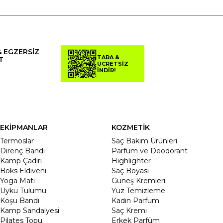
& EGZERSİZ
TARA &
T
ÜCRETSİZ
İNDİR!
EKİPMANLAR
KOZMETİK
Termoslar
Saç Bakım Ürünleri
Direnç Bandı
Parfüm ve Deodorant
Kamp Çadırı
Highlighter
Boks Eldiveni
Saç Boyası
Yoga Matı
Güneş Kremleri
Uyku Tulumu
Yüz Temizleme
Koşu Bandı
Kadın Parfüm
Kamp Sandalyesi
Saç Kremi
Pilates Topu
Erkek Parfüm