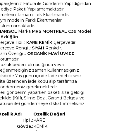
iparişleriniz Fatura ile Gönderim Yapıldığından
ediye Paketi Yapılamamaktadır.
rünlerin Tamamı Tek Ekartmandır.
ynı modelin Farklı Ekartmanları
ulunmamaktadır.
MARISOL
Marka
MRS MONTREAL C39 Model
özlüğün
erçeve Tipi .:
KARE KEMİK
Çerçevedir.
erçeve Rengi .:
SİYAH
Renkdir.
am Özelliği .:
ORGANİK MAVİ UV400
orumadır.
özlük bedeni olmadığında veya
eğenmediğiniz zaman kullanmadığınız
akdirde 7 iş günü içinde İade edebilirsiniz.
ite üzerinden iade kodu alıp tarafımıza
öndermeniz gerekmektedir.
eri gönderim yaparken paketi size geldiği
ekilde (Kılıfı, Silme Bezi, Garanti Belgesi ve
aturası ile) göndermeye dikkat etmelisiniz.
zellik Adı
Özellik Değeri
Tipi .:
KARE
Gövde.:
KEMİK