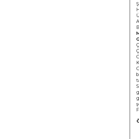
Ş
H
Ü
A
B
G
Ç
Ç
C
K
G
b
t
S
g
g
ş
F
Ö