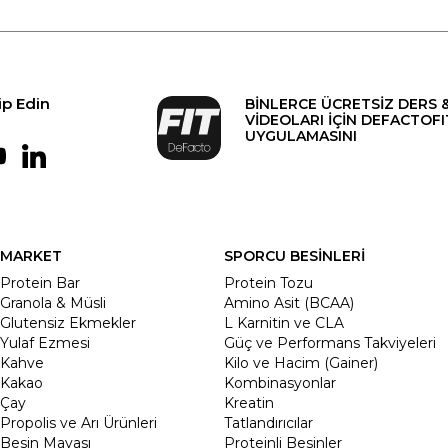
ip Edin
BİNLERCE ÜCRETSİZ DERS 
VİDEOLARI İÇİN DEFACTOFI
UYGULAMASINI
MARKET
SPORCU BESİNLERİ
Protein Bar
Protein Tozu
Granola & Müsli
Amino Asit (BCAA)
Glutensiz Ekmekler
L Karnitin ve CLA
Yulaf Ezmesi
Güç ve Performans Takviyeleri
Kahve
Kilo ve Hacim (Gainer)
Kakao
Kombinasyonlar
Çay
Kreatin
Propolis ve Arı Ürünleri
Tatlandırıcılar
Besin Mayası
Proteinli Besinler