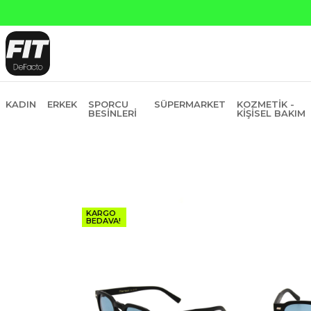
Yapı Kredi ve Garanti Bankasına Peşin Fiyatına 6 Ta
KADIN
ERKEK
SPORCU
SÜPERMARKET
KOZMETIK -
BESINLERI
KIŞISEL BAKIM
KARGO
BEDAVA!