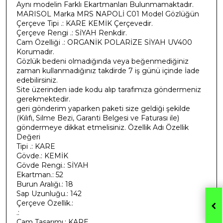
Aynı modelin Farklı Ekartmanları Bulunmamaktadır.
MARISOL Marka MRS NAPOLİ C01 Model Gözlüğün
Çerçeve Tipi .: KARE KEMİK Çerçevedir.
Çerçeve Rengi .: SİYAH Renkdir.
Cam Özelliği .: ORGANİK POLARİZE SİYAH UV400
Korumadır.
Gözlük bedeni olmadığında veya beğenmediğiniz
zaman kullanmadığınız takdirde 7 iş günü içinde İade
edebilirsiniz.
Site üzerinden iade kodu alıp tarafımıza göndermeniz
gerekmektedir.
geri gönderim yaparken paketi size geldiği şekilde
(Kılıfı, Silme Bezi, Garanti Belgesi ve Faturası ile)
göndermeye dikkat etmelisiniz. Özellik Adı Özellik
Değeri
Tipi .: KARE
Gövde.: KEMİK
Gövde Rengi.: SİYAH
Ekartman.: 52
Burun Aralığı.: 18
Sap Uzunluğu.: 142
Çerçeve Özellik.:
.:
Cam Tasarımı.: KARE