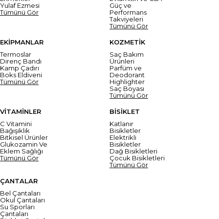
Yulaf Ezmesi
Güç ve
Tümünü Gör
Performans
Takviyeleri
Tümünü Gör
EKİPMANLAR
KOZMETİK
Termoslar
Saç Bakım
Direnç Bandı
Ürünleri
Kamp Çadırı
Parfüm ve
Boks Eldiveni
Deodorant
Tümünü Gör
Highlighter
Saç Boyası
Tümünü Gör
VİTAMİNLER
BİSİKLET
C Vitamini
Katlanır
Bağışıklık
Bisikletler
Bitkisel Ürünler
Elektrikli
Glukozamin Ve
Bisikletler
Eklem Sağlığı
Dağ Bisikletleri
Tümünü Gör
Çocuk Bisikletleri
Tümünü Gör
ÇANTALAR
Bel Çantaları
Okul Çantaları
Su Sporları
Çantaları