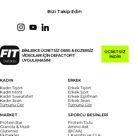
Bizi Takip Edin
BİNLERCE ÜCRETSİZ DERS & EGZERSİZ
ÜCRETSİZ
VİDEOLARI İÇİN DEFACTOFIT
İNDİR
UYGULAMASINI
KADIN
ERKEK
Kadın Tişört
Erkek Tişört
Kadın Mont
Erkek Şort
Kadın Sweatshirt
Erkek Eşofman
Kadın Jean
Erkek Jean
Tümünü Gör
Tümünü Gör
MARKET
SPORCU BESİNLERİ
Protein Bar
Protein Tozu
Granola & Müsli
Amino Asit
Glutensiz
(BCAA)
Ekmekler
L Karnitin ve CLA