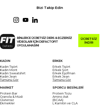
Bizi Takip Edin
BİNLERCE ÜCRETSİZ DERS & EGZERSİZ
ÜCRETSİZ
VİDEOLARI İÇİN DEFACTOFIT
İNDİR
UYGULAMASINI
KADIN
ERKEK
Kadın Tişört
Erkek Tişört
Kadın Mont
Erkek Şort
Kadın Sweatshirt
Erkek Eşofman
Kadın Jean
Erkek Jean
Tümünü Gör
Tümünü Gör
MARKET
SPORCU BESİNLERİ
Protein Bar
Protein Tozu
Granola & Müsli
Amino Asit
Glutensiz
(BCAA)
Ekmekler
L Karnitin ve CLA