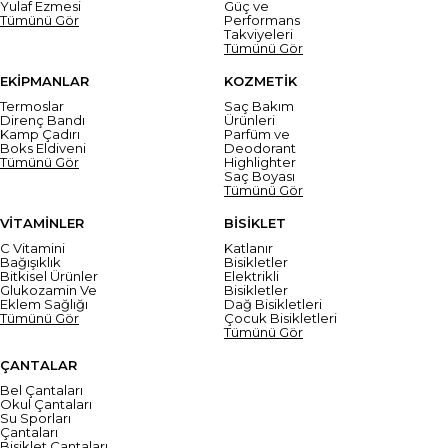
Yulaf Ezmesi
Güç ve
Tümünü Gör
Performans
Takviyeleri
Tümünü Gör
EKİPMANLAR
KOZMETİK
Termoslar
Saç Bakım
Direnç Bandı
Ürünleri
Kamp Çadırı
Parfüm ve
Boks Eldiveni
Deodorant
Tümünü Gör
Highlighter
Saç Boyası
Tümünü Gör
VİTAMİNLER
BİSİKLET
C Vitamini
Katlanır
Bağışıklık
Bisikletler
Bitkisel Ürünler
Elektrikli
Glukozamin Ve
Bisikletler
Eklem Sağlığı
Dağ Bisikletleri
Tümünü Gör
Çocuk Bisikletleri
Tümünü Gör
ÇANTALAR
Bel Çantaları
Okul Çantaları
Su Sporları
Çantaları
Bisiklet Çantaları