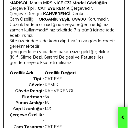
MARISOL
Marka
MRS NİCE C31 Model Gözlüğün
Çerçeve Tipi .:
CAT EYE KEMİK
Çerçevedir.
Çerçeve Rengi .:
KAHVERENGİ
Renkdir.
Cam Özelliği .:
ORGANİK YEŞİL UV400
Korumadır.
Gözlük bedeni olmadığında veya beğenmediğiniz
zaman kullanmadığınız takdirde 7 iş günü içinde İade
edebilirsiniz.
Site üzerinden iade kodu alıp tarafımıza göndermeniz
gerekmektedir.
geri gönderim yaparken paketi size geldiği şekilde
(Kılıfı, Silme Bezi, Garanti Belgesi ve Faturası ile)
göndermeye dikkat etmelisiniz.
Özellik Adı
Özellik Değeri
Tipi .:
CAT EYE
Gövde.:
KEMİK
Gövde Rengi.:
KAHVERENGİ
Ekartman.:
54
Burun Aralığı.:
16
Sap Uzunluğu.:
143
Çerçeve Özellik.:
.:
Cam Tasarımı.:
CAT EYE