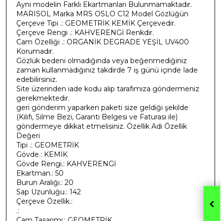
Aynı modelin Farklı Ekartmanları Bulunmamaktadır.
MARISOL Marka MRS OSLO C12 Model Gözlüğün
Çerçeve Tipi .: GEOMETRİK KEMİK Çerçevedir.
Çerçeve Rengi .: KAHVERENGİ Renkdir.
Cam Özelliği .: ORGANİK DEGRADE YEŞİL UV400
Korumadır.
Gözlük bedeni olmadığında veya beğenmediğiniz
zaman kullanmadığınız takdirde 7 iş günü içinde İade
edebilirsiniz.
Site üzerinden iade kodu alıp tarafımıza göndermeniz
gerekmektedir.
geri gönderim yaparken paketi size geldiği şekilde
(Kılıfı, Silme Bezi, Garanti Belgesi ve Faturası ile)
göndermeye dikkat etmelisiniz. Özellik Adı Özellik
Değeri
Tipi .: GEOMETRİK
Gövde.: KEMİK
Gövde Rengi.: KAHVERENGİ
Ekartman.: 50
Burun Aralığı.: 20
Sap Uzunluğu.: 142
Çerçeve Özellik.:
.:
Cam Tasarımı.: GEOMETRİK