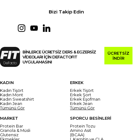
Bizi Takip Edin
BİNLERCE ÜCRETSİZ DERS & EGZERSİZ
ÜCRETSİZ
VİDEOLARI İÇİN DEFACTOFIT
İNDİR
UYGULAMASINI
KADIN
ERKEK
Kadın Tişört
Erkek Tişört
Kadın Mont
Erkek Şort
Kadın Sweatshirt
Erkek Eşofman
Kadın Jean
Erkek Jean
Tümünü Gör
Tümünü Gör
MARKET
SPORCU BESİNLERİ
Protein Bar
Protein Tozu
Granola & Müsli
Amino Asit
Glutensiz
(BCAA)
Ekmekler
L Karnitin ve CLA