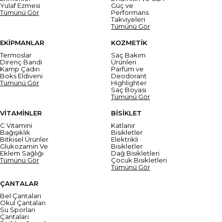
Yulaf Ezmesi
Güç ve
Tümünü Gör
Performans
Takviyeleri
Tümünü Gör
EKİPMANLAR
KOZMETİK
Termoslar
Saç Bakım
Direnç Bandı
Ürünleri
Kamp Çadırı
Parfüm ve
Boks Eldiveni
Deodorant
Tümünü Gör
Highlighter
Saç Boyası
Tümünü Gör
VİTAMİNLER
BİSİKLET
C Vitamini
Katlanır
Bağışıklık
Bisikletler
Bitkisel Ürünler
Elektrikli
Glukozamin Ve
Bisikletler
Eklem Sağlığı
Dağ Bisikletleri
Tümünü Gör
Çocuk Bisikletleri
Tümünü Gör
ÇANTALAR
Bel Çantaları
Okul Çantaları
Su Sporları
Çantaları