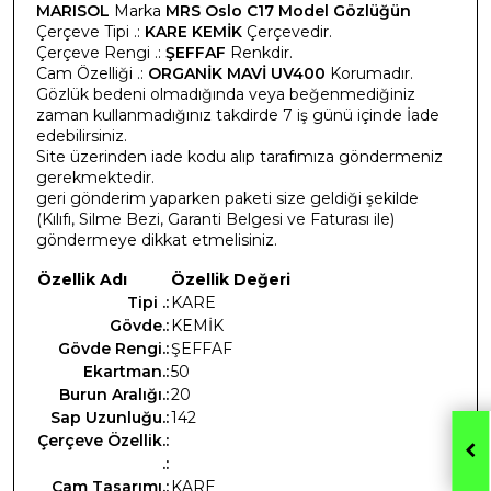
MARISOL
Marka
MRS Oslo C17 Model Gözlüğün
Çerçeve Tipi .:
KARE KEMİK
Çerçevedir.
Çerçeve Rengi .:
ŞEFFAF
Renkdir.
Cam Özelliği .:
ORGANİK MAVİ UV400
Korumadır.
Gözlük bedeni olmadığında veya beğenmediğiniz
zaman kullanmadığınız takdirde 7 iş günü içinde İade
edebilirsiniz.
Site üzerinden iade kodu alıp tarafımıza göndermeniz
gerekmektedir.
geri gönderim yaparken paketi size geldiği şekilde
(Kılıfı, Silme Bezi, Garanti Belgesi ve Faturası ile)
göndermeye dikkat etmelisiniz.
Özellik Adı
Özellik Değeri
Tipi .:
KARE
Gövde.:
KEMİK
Gövde Rengi.:
ŞEFFAF
Ekartman.:
50
Burun Aralığı.:
20
Sap Uzunluğu.:
142
Çerçeve Özellik.:
.:
Cam Tasarımı.:
KARE