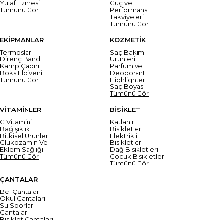
Yulaf Ezmesi
Güç ve
Tümünü Gör
Performans
Takviyeleri
Tümünü Gör
EKİPMANLAR
KOZMETİK
Termoslar
Saç Bakım
Direnç Bandı
Ürünleri
Kamp Çadırı
Parfüm ve
Boks Eldiveni
Deodorant
Tümünü Gör
Highlighter
Saç Boyası
Tümünü Gör
VİTAMİNLER
BİSİKLET
C Vitamini
Katlanır
Bağışıklık
Bisikletler
Bitkisel Ürünler
Elektrikli
Glukozamin Ve
Bisikletler
Eklem Sağlığı
Dağ Bisikletleri
Tümünü Gör
Çocuk Bisikletleri
Tümünü Gör
ÇANTALAR
Bel Çantaları
Okul Çantaları
Su Sporları
Çantaları
Bisiklet Çantaları