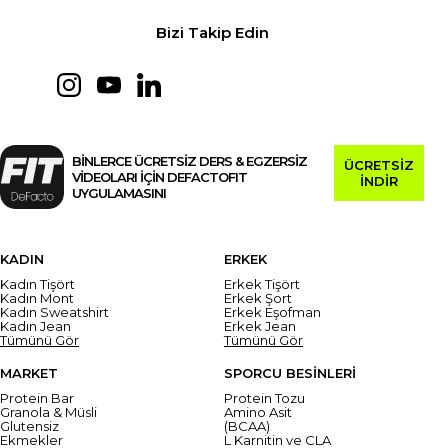
Bizi Takip Edin
BİNLERCE ÜCRETSİZ DERS & EGZERSİZ
ÜCRETSİZ
VİDEOLARI İÇİN DEFACTOFIT
İNDİR
UYGULAMASINI
KADIN
ERKEK
Kadın Tişört
Erkek Tişört
Kadın Mont
Erkek Şort
Kadın Sweatshirt
Erkek Eşofman
Kadın Jean
Erkek Jean
Tümünü Gör
Tümünü Gör
MARKET
SPORCU BESİNLERİ
Protein Bar
Protein Tozu
Granola & Müsli
Amino Asit
Glutensiz
(BCAA)
Ekmekler
L Karnitin ve CLA