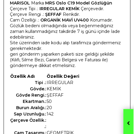
MARISOL
Marka
MRS Oslo C19 Model Gözlüğün
Çerçeve Tipi .:
IRREGULAR KEMİK
Çerçevedir.
Çerçeve Rengi .:
ŞEFFAF
Renkdir.
Cam Özelliği .:
ORGANİK MAVİ UV400
Korumadır.
Gözlük bedeni olmadığında veya beğenmediğiniz
zaman kullanmadığınız takdirde 7 iş günü içinde İade
edebilirsiniz.
Site üzerinden iade kodu alıp tarafımıza göndermeniz
gerekmektedir.
geri gönderim yaparken paketi size geldiği şekilde
(Kılıfı, Silme Bezi, Garanti Belgesi ve Faturası ile)
göndermeye dikkat etmelisiniz.
Özellik Adı
Özellik Değeri
Tipi .:
IRREGULAR
Gövde.:
KEMİK
Gövde Rengi.:
ŞEFFAF
Ekartman.:
50
Burun Aralığı.:
20
Sap Uzunluğu.:
142
Çerçeve Özellik.:
.:
Cam Tasarımı.:
GEOMETRİK