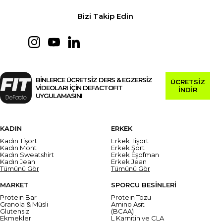
Bizi Takip Edin
BİNLERCE ÜCRETSİZ DERS & EGZERSİZ
ÜCRETSİZ
VİDEOLARI İÇİN DEFACTOFIT
İNDİR
UYGULAMASINI
KADIN
ERKEK
Kadın Tişört
Erkek Tişört
Kadın Mont
Erkek Şort
Kadın Sweatshirt
Erkek Eşofman
Kadın Jean
Erkek Jean
Tümünü Gör
Tümünü Gör
MARKET
SPORCU BESİNLERİ
Protein Bar
Protein Tozu
Granola & Müsli
Amino Asit
Glutensiz
(BCAA)
Ekmekler
L Karnitin ve CLA