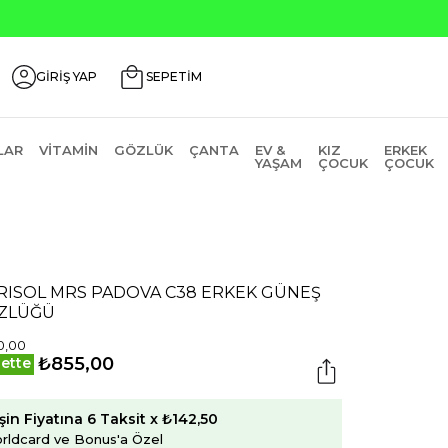
GİRİŞ YAP
SEPETİM
LAR
VITAMIN
GÖZLÜK
ÇANTA
EV &
KIZ
ERKEK
YAŞAM
ÇOCUK
ÇOCUK
RISOL MRS PADOVA C38 ERKEK GÜNEŞ
ZLÜĞÜ
0,00
₺855,00
ette
şin Fiyatına 6 Taksit x ₺142,50
rldcard ve Bonus'a Özel