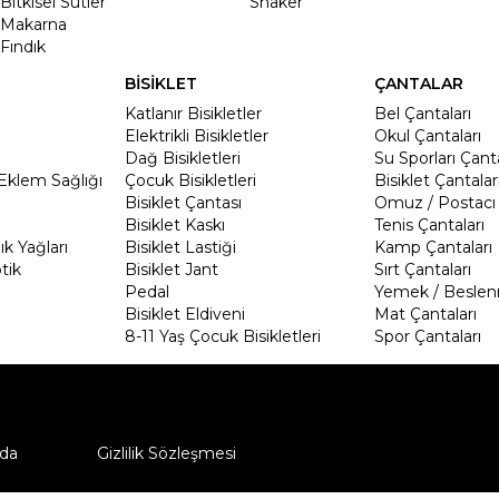
Bitkisel Sütler
Shaker
Makarna
Fındık
BİSİKLET
ÇANTALAR
Katlanır Bisikletler
Bel Çantaları
Elektrikli Bisikletler
Okul Çantaları
Dağ Bisikletleri
Su Sporları Çanta
Eklem Sağlığı
Çocuk Bisikletleri
Bisiklet Çantalar
Bisiklet Çantası
Omuz / Postacı 
Bisiklet Kaskı
Tenis Çantaları
k Yağları
Bisiklet Lastiği
Kamp Çantaları
tik
Bisiklet Jant
Sırt Çantaları
Pedal
Yemek / Beslen
Bisiklet Eldiveni
Mat Çantaları
8-11 Yaş Çocuk Bisikletleri
Spor Çantaları
da
Gizlilik Sözleşmesi