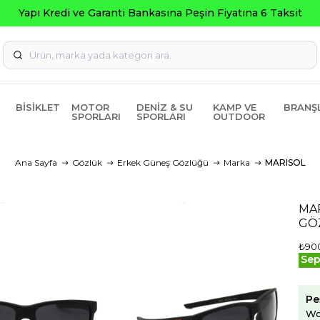
BISIKLET
MOTOR
DENIZ & SU
KAMP VE
BRANŞ
SPORLARI
SPORLARI
OUTDOOR
Ana Sayfa
Gözlük
Erkek Güneş Gözlüğü
Marka
MARISOL
MA
GÖ
₺90
Sep
Pe
Wo