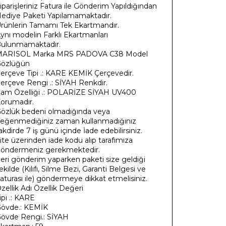
iparişleriniz Fatura ile Gönderim Yapıldığından
ediye Paketi Yapılamamaktadır.
rünlerin Tamamı Tek Ekartmandır.
ynı modelin Farklı Ekartmanları
ulunmamaktadır.
ARISOL Marka MRS PADOVA C38 Model
özlüğün
erçeve Tipi .: KARE KEMİK Çerçevedir.
erçeve Rengi .: SİYAH Renkdir.
am Özelliği .: POLARİZE SİYAH UV400
orumadır.
özlük bedeni olmadığında veya
eğenmediğiniz zaman kullanmadığınız
akdirde 7 iş günü içinde İade edebilirsiniz.
ite üzerinden iade kodu alıp tarafımıza
öndermeniz gerekmektedir.
eri gönderim yaparken paketi size geldiği
ekilde (Kılıfı, Silme Bezi, Garanti Belgesi ve
aturası ile) göndermeye dikkat etmelisiniz.
zellik Adı Özellik Değeri
ipi .: KARE
övde.: KEMİK
övde Rengi.: SİYAH