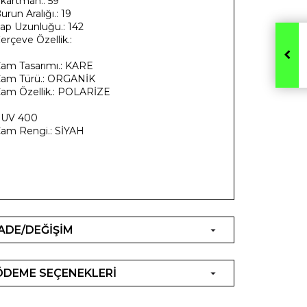
kartman.: 59
urun Aralığı.: 19
ap Uzunluğu.: 142
erçeve Özellik.:
:
am Tasarımı.: KARE
am Türü.: ORGANİK
am Özellik.: POLARİZE
:
: UV 400
am Rengi.: SİYAH
:
İADE/DEĞİŞİM
ÖDEME SEÇENEKLERİ