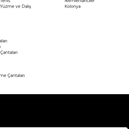
Tenis
Nemlendiriciler
Yüzme ve Dalış
Kolonya
ları
ı
Çantaları
me Çantaları