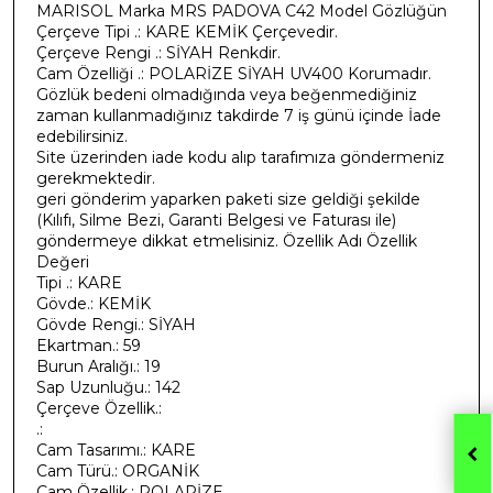
MARISOL Marka MRS PADOVA C42 Model Gözlüğün
Çerçeve Tipi .: KARE KEMİK Çerçevedir.
Çerçeve Rengi .: SİYAH Renkdir.
Cam Özelliği .: POLARİZE SİYAH UV400 Korumadır.
Gözlük bedeni olmadığında veya beğenmediğiniz
zaman kullanmadığınız takdirde 7 iş günü içinde İade
edebilirsiniz.
Site üzerinden iade kodu alıp tarafımıza göndermeniz
gerekmektedir.
geri gönderim yaparken paketi size geldiği şekilde
(Kılıfı, Silme Bezi, Garanti Belgesi ve Faturası ile)
göndermeye dikkat etmelisiniz. Özellik Adı Özellik
Değeri
Tipi .: KARE
Gövde.: KEMİK
Gövde Rengi.: SİYAH
Ekartman.: 59
Burun Aralığı.: 19
Sap Uzunluğu.: 142
Çerçeve Özellik.:
.:
Cam Tasarımı.: KARE
Cam Türü.: ORGANİK
Cam Özellik.: POLARİZE