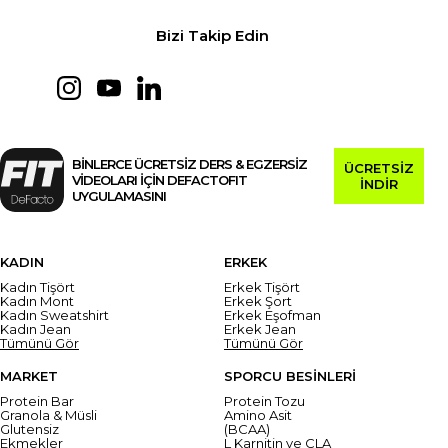
Bizi Takip Edin
BİNLERCE ÜCRETSİZ DERS & EGZERSİZ
ÜCRETSİZ
VİDEOLARI İÇİN DEFACTOFIT
İNDİR
UYGULAMASINI
KADIN
ERKEK
Kadın Tişört
Erkek Tişört
Kadın Mont
Erkek Şort
Kadın Sweatshirt
Erkek Eşofman
Kadın Jean
Erkek Jean
Tümünü Gör
Tümünü Gör
MARKET
SPORCU BESİNLERİ
Protein Bar
Protein Tozu
Granola & Müsli
Amino Asit
Glutensiz
(BCAA)
Ekmekler
L Karnitin ve CLA