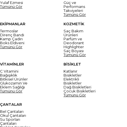
Yulaf Ezmesi
Güç ve
Tümünü Gör
Performans
Takviyeleri
Tümünü Gör
EKİPMANLAR
KOZMETİK
Termoslar
Saç Bakım
Direnç Bandı
Ürünleri
Kamp Çadırı
Parfüm ve
Boks Eldiveni
Deodorant
Tümünü Gör
Highlighter
Saç Boyası
Tümünü Gör
VİTAMİNLER
BİSİKLET
C Vitamini
Katlanır
Bağışıklık
Bisikletler
Bitkisel Ürünler
Elektrikli
Glukozamin Ve
Bisikletler
Eklem Sağlığı
Dağ Bisikletleri
Tümünü Gör
Çocuk Bisikletleri
Tümünü Gör
ÇANTALAR
Bel Çantaları
Okul Çantaları
Su Sporları
Çantaları