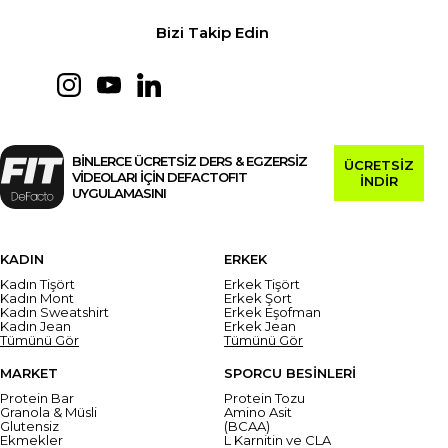
Bizi Takip Edin
BİNLERCE ÜCRETSİZ DERS & EGZERSİZ
ÜCRETSİZ
VİDEOLARI İÇİN DEFACTOFIT
İNDİR
UYGULAMASINI
KADIN
ERKEK
Kadın Tişört
Erkek Tişört
Kadın Mont
Erkek Şort
Kadın Sweatshirt
Erkek Eşofman
Kadın Jean
Erkek Jean
Tümünü Gör
Tümünü Gör
MARKET
SPORCU BESİNLERİ
Protein Bar
Protein Tozu
Granola & Müsli
Amino Asit
Glutensiz
(BCAA)
Ekmekler
L Karnitin ve CLA