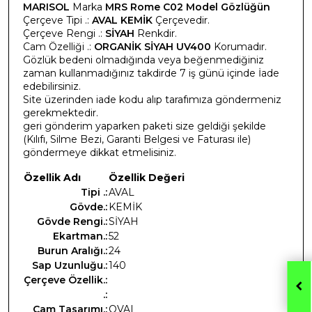
MARISOL
Marka
MRS Rome C02 Model Gözlüğün
Çerçeve Tipi .:
AVAL KEMİK
Çerçevedir.
Çerçeve Rengi .:
SİYAH
Renkdir.
Cam Özelliği .:
ORGANİK SİYAH UV400
Korumadır.
Gözlük bedeni olmadığında veya beğenmediğiniz
zaman kullanmadığınız takdirde 7 iş günü içinde İade
edebilirsiniz.
Site üzerinden iade kodu alıp tarafımıza göndermeniz
gerekmektedir.
geri gönderim yaparken paketi size geldiği şekilde
(Kılıfı, Silme Bezi, Garanti Belgesi ve Faturası ile)
göndermeye dikkat etmelisiniz.
Özellik Adı
Özellik Değeri
Tipi .:
AVAL
Gövde.:
KEMİK
Gövde Rengi.:
SİYAH
Ekartman.:
52
Burun Aralığı.:
24
Sap Uzunluğu.:
140
Çerçeve Özellik.:
.:
Cam Tasarımı.:
OVAL