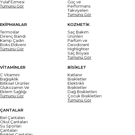
Yulaf Ezmesi
Güç ve
Tümünü Gör
Performans
Takviyeleri
Tümünü Gör
EKİPMANLAR
KOZMETİK
Termoslar
Saç Bakım
Direnç Bandı
Ürünleri
Kamp Çadırı
Parfüm ve
Boks Eldiveni
Deodorant
Tümünü Gör
Highlighter
Saç Boyası
Tümünü Gör
VİTAMİNLER
BİSİKLET
C Vitamini
Katlanır
Bağışıklık
Bisikletler
Bitkisel Ürünler
Elektrikli
Glukozamin Ve
Bisikletler
Eklem Sağlığı
Dağ Bisikletleri
Tümünü Gör
Çocuk Bisikletleri
Tümünü Gör
ÇANTALAR
Bel Çantaları
Okul Çantaları
Su Sporları
Çantaları
Bisiklet Çantaları