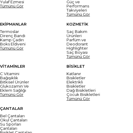
Yulaf Ezmesi
Güç ve
Tümünü Gör
Performans
Takviyeleri
Tümünü Gör
EKİPMANLAR
KOZMETİK
Termoslar
Saç Bakım
Direnç Bandı
Ürünleri
Kamp Çadırı
Parfüm ve
Boks Eldiveni
Deodorant
Tümünü Gör
Highlighter
Saç Boyası
Tümünü Gör
VİTAMİNLER
BİSİKLET
C Vitamini
Katlanır
Bağışıklık
Bisikletler
Bitkisel Ürünler
Elektrikli
Glukozamin Ve
Bisikletler
Eklem Sağlığı
Dağ Bisikletleri
Tümünü Gör
Çocuk Bisikletleri
Tümünü Gör
ÇANTALAR
Bel Çantaları
Okul Çantaları
Su Sporları
Çantaları
Bisiklet Çantaları