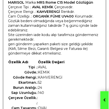
MARISOL
Marka
MRS Rome C15 Model Gözlüğün
Çerçeve Tipi .:
AVAL KEMİK
Çerçevedir.
Çerçeve Rengi .:
KAHVERENGİ
Renkdir.
Cam Özelliği .:
ORGANİK FÜME UV400
Korumadır.
Gözlük bedeni olmadığında veya beğenmediğiniz
zaman kullanmadığınız takdirde 7 iş günü içinde İade
edebilirsiniz.
Site üzerinden iade kodu alıp tarafımıza göndermeniz
gerekmektedir.
geri gönderim yaparken paketi size geldiği şekilde
(Kılıfı, Silme Bezi, Garanti Belgesi ve Faturası ile)
göndermeye dikkat etmelisiniz.
Özellik Adı
Özellik Değeri
Tipi .:
AVAL
Gövde.:
KEMİK
Gövde Rengi.:
KAHVERENGİ
Ekartman.:
52
Burun Aralığı.:
24
Sap Uzunluğu.:
140
Çerçeve Özellik.:
.:
Cam Tasarımı.:
OVAL