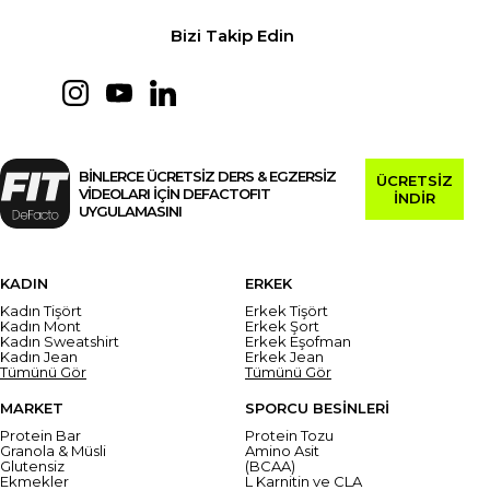
Bizi Takip Edin
BİNLERCE ÜCRETSİZ DERS & EGZERSİZ
ÜCRETSİZ
VİDEOLARI İÇİN DEFACTOFIT
İNDİR
UYGULAMASINI
KADIN
ERKEK
Kadın Tişört
Erkek Tişört
Kadın Mont
Erkek Şort
Kadın Sweatshirt
Erkek Eşofman
Kadın Jean
Erkek Jean
Tümünü Gör
Tümünü Gör
MARKET
SPORCU BESİNLERİ
Protein Bar
Protein Tozu
Granola & Müsli
Amino Asit
Glutensiz
(BCAA)
Ekmekler
L Karnitin ve CLA