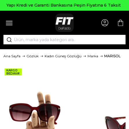
Seçili Ürünlerde ₺20
nkasına Peşin Fiyatına 6 Taksit
AG
Ana Sayfa
Gözlük
Kadın Güneş Gözlüğü
Marka
MARISOL
KARGO
BEDAVA!