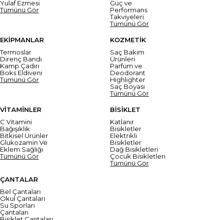
Yulaf Ezmesi
Güç ve
Tümünü Gör
Performans
Takviyeleri
Tümünü Gör
EKİPMANLAR
KOZMETİK
Termoslar
Saç Bakım
Direnç Bandı
Ürünleri
Kamp Çadırı
Parfüm ve
Boks Eldiveni
Deodorant
Tümünü Gör
Highlighter
Saç Boyası
Tümünü Gör
VİTAMİNLER
BİSİKLET
C Vitamini
Katlanır
Bağışıklık
Bisikletler
Bitkisel Ürünler
Elektrikli
Glukozamin Ve
Bisikletler
Eklem Sağlığı
Dağ Bisikletleri
Tümünü Gör
Çocuk Bisikletleri
Tümünü Gör
ÇANTALAR
Bel Çantaları
Okul Çantaları
Su Sporları
Çantaları
Bisiklet Çantaları