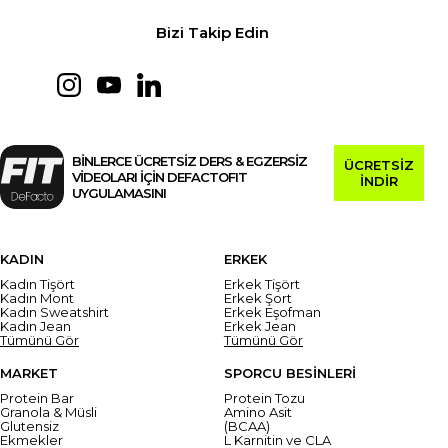
Bizi Takip Edin
BİNLERCE ÜCRETSİZ DERS & EGZERSİZ
ÜCRETSİZ
VİDEOLARI İÇİN DEFACTOFIT
İNDİR
UYGULAMASINI
KADIN
ERKEK
Kadın Tişört
Erkek Tişört
Kadın Mont
Erkek Şort
Kadın Sweatshirt
Erkek Eşofman
Kadın Jean
Erkek Jean
Tümünü Gör
Tümünü Gör
MARKET
SPORCU BESİNLERİ
Protein Bar
Protein Tozu
Granola & Müsli
Amino Asit
Glutensiz
(BCAA)
Ekmekler
L Karnitin ve CLA