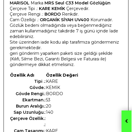
MARISOL
Marka
MRS Seul C33 Model Gözlüğün
Çerçeve Tipi .:
KARE KEMİK
Çerçevedir.
Çerçeve Rengi .:
BORDO
Renkdir.
Cam Özelliği .:
ORGANİK SİYAH UV400
Korumadır.
Gözlük bedeni olmadığında veya beğenmediğiniz
zaman kullanmadığınız takdirde 7 iş günü içinde İade
edebilirsiniz.
Site üzerinden iade kodu alıp tarafımıza göndermeniz
gerekmektedir.
geri gönderim yaparken paketi size geldiği şekilde
(Kılıfı, Silme Bezi, Garanti Belgesi ve Faturası ile)
göndermeye dikkat etmelisiniz.
Özellik Adı
Özellik Değeri
Tipi .:
KARE
Gövde.:
KEMİK
Gövde Rengi.:
BORDO
Ekartman.:
53
Burun Aralığı.:
20
Sap Uzunluğu.:
140
Çerçeve Özellik.:
.:
Cam Tasarımı.:
KARE