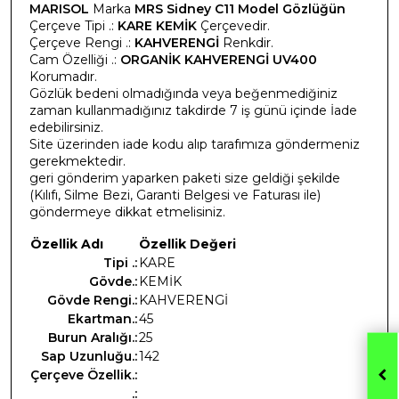
MARISOL
Marka
MRS Sidney C11 Model Gözlüğün
Çerçeve Tipi .:
KARE KEMİK
Çerçevedir.
Çerçeve Rengi .:
KAHVERENGİ
Renkdir.
Cam Özelliği .:
ORGANİK KAHVERENGİ UV400
Korumadır.
Gözlük bedeni olmadığında veya beğenmediğiniz
zaman kullanmadığınız takdirde 7 iş günü içinde İade
edebilirsiniz.
Site üzerinden iade kodu alıp tarafımıza göndermeniz
gerekmektedir.
geri gönderim yaparken paketi size geldiği şekilde
(Kılıfı, Silme Bezi, Garanti Belgesi ve Faturası ile)
göndermeye dikkat etmelisiniz.
Özellik Adı
Özellik Değeri
Tipi .:
KARE
Gövde.:
KEMİK
Gövde Rengi.:
KAHVERENGİ
Ekartman.:
45
Burun Aralığı.:
25
Sap Uzunluğu.:
142
Çerçeve Özellik.:
.: