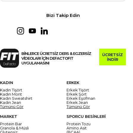
Bizi Takip Edin
BİNLERCE ÜCRETSİZ DERS & EGZERSİZ
ÜCRETSİZ
VİDEOLARI İÇİN DEFACTOFIT
İNDİR
UYGULAMASINI
KADIN
ERKEK
Kadın Tişört
Erkek Tişört
Kadın Mont
Erkek Şort
Kadın Sweatshirt
Erkek Eşofman
Kadın Jean
Erkek Jean
Tümünü Gör
Tümünü Gör
MARKET
SPORCU BESİNLERİ
Protein Bar
Protein Tozu
Granola & Müsli
Amino Asit
Glutensiz
(BCAA)