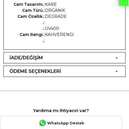
Cam Tasarımı.:
KARE
Cam Türü.:
ORGANİK
Cam Özellik.:
DEGRADE
.:
.:
UV400
Cam Rengi.:
KAHVERENGİ
.:
İADE/DEĞİŞİM
ÖDEME SEÇENEKLERİ
Yardıma mı ihtiyacın var?
WhatsApp Destek