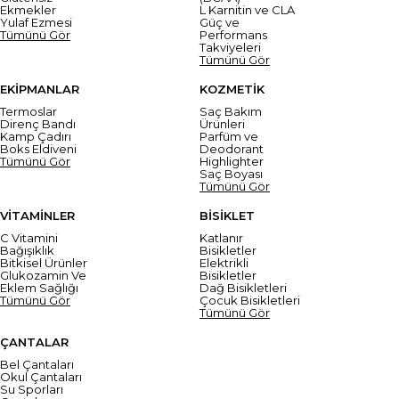
Ekmekler
L Karnitin ve CLA
Yulaf Ezmesi
Güç ve
Tümünü Gör
Performans
Takviyeleri
Tümünü Gör
EKİPMANLAR
KOZMETİK
Termoslar
Saç Bakım
Direnç Bandı
Ürünleri
Kamp Çadırı
Parfüm ve
Boks Eldiveni
Deodorant
Tümünü Gör
Highlighter
Saç Boyası
Tümünü Gör
VİTAMİNLER
BİSİKLET
C Vitamini
Katlanır
Bağışıklık
Bisikletler
Bitkisel Ürünler
Elektrikli
Glukozamin Ve
Bisikletler
Eklem Sağlığı
Dağ Bisikletleri
Tümünü Gör
Çocuk Bisikletleri
Tümünü Gör
ÇANTALAR
Bel Çantaları
Okul Çantaları
Su Sporları