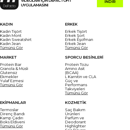
VİDEOLARI İÇİN DEFACTOFIT
İNDİR
UYGULAMASINI
KADIN
ERKEK
Kadın Tişört
Erkek Tişört
Kadın Mont
Erkek Şort
Kadın Sweatshirt
Erkek Eşofman
Kadın Jean
Erkek Jean
Tümünü Gör
Tümünü Gör
MARKET
SPORCU BESİNLERİ
Protein Bar
Protein Tozu
Granola & Müsli
Amino Asit
Glutensiz
(BCAA)
Ekmekler
L Karnitin ve CLA
Yulaf Ezmesi
Güç ve
Tümünü Gör
Performans
Takviyeleri
Tümünü Gör
EKİPMANLAR
KOZMETİK
Termoslar
Saç Bakım
Direnç Bandı
Ürünleri
Kamp Çadırı
Parfüm ve
Boks Eldiveni
Deodorant
Tümünü Gör
Highlighter