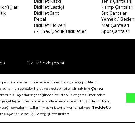
Bisiklet Kaskı
Tenis Çantaları
k Yağları
Bisiklet Lastiği
Kamp Çantaları
tik
Bisiklet Jant
Sırt Çantaları
Pedal
Yemek / Beslen
Bisiklet Eldiveni
Mat Çantaları
8-11 Yaş Çocuk Bisikletleri
Spor Çantaları
da
Gizlilik Sözleşmesi
ü nasıl iade edebilirim?
klıdır.