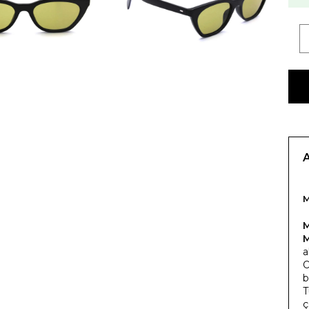
M
a
O
b
T
ç