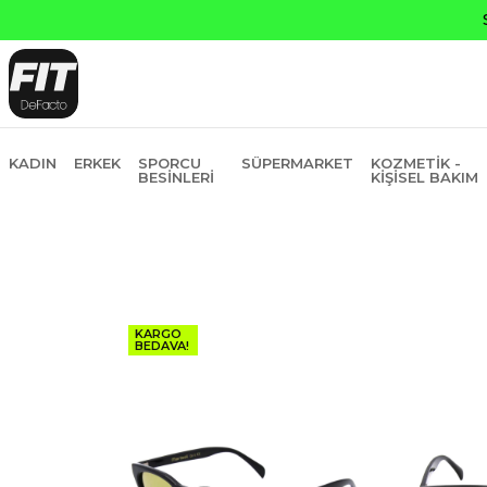
KADIN
ERKEK
SPORCU
SÜPERMARKET
KOZMETIK -
BESINLERI
KIŞISEL BAKIM
KARGO
BEDAVA!