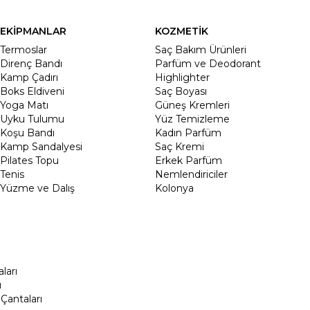
EKİPMANLAR
KOZMETİK
Termoslar
Saç Bakım Ürünleri
Direnç Bandı
Parfüm ve Deodorant
Kamp Çadırı
Highlighter
Boks Eldiveni
Saç Boyası
Yoga Matı
Güneş Kremleri
Uyku Tulumu
Yüz Temizleme
Koşu Bandı
Kadın Parfüm
Kamp Sandalyesi
Saç Kremi
Pilates Topu
Erkek Parfüm
Tenis
Nemlendiriciler
Yüzme ve Dalış
Kolonya
ları
ı
Çantaları