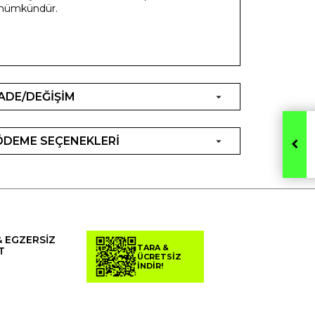
mümkündür.
İADE/DEĞİŞİM
ÖDEME SEÇENEKLERİ
& EGZERSİZ
TARA &
T
ÜCRETSİZ
İNDİR!