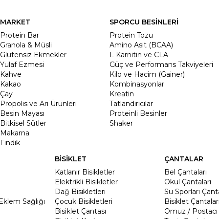
MARKET
SPORCU BESİNLERİ
Protein Bar
Protein Tozu
Granola & Müsli
Amino Asit (BCAA)
Glutensiz Ekmekler
L Karnitin ve CLA
Yulaf Ezmesi
Güç ve Performans Takviyeleri
Kahve
Kilo ve Hacim (Gainer)
Kakao
Kombinasyonlar
Çay
Kreatin
Propolis ve Arı Ürünleri
Tatlandırıcılar
Besin Mayası
Proteinli Besinler
Bitkisel Sütler
Shaker
Makarna
Fındık
BİSİKLET
ÇANTALAR
Katlanır Bisikletler
Bel Çantaları
Elektrikli Bisikletler
Okul Çantaları
Dağ Bisikletleri
Su Sporları Çanta
Eklem Sağlığı
Çocuk Bisikletleri
Bisiklet Çantalar
Bisiklet Çantası
Omuz / Postacı 