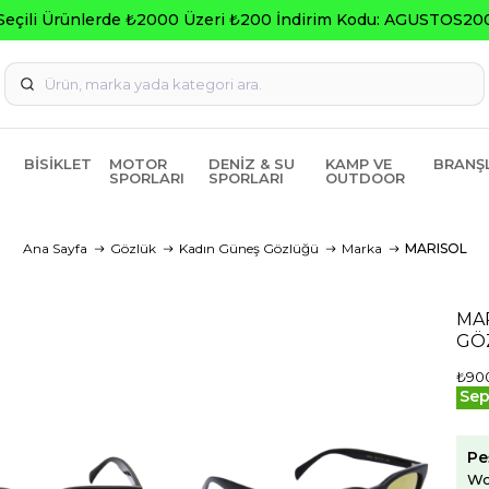
Seçili Ürünlerde ₺2000 Üzeri ₺200 İndirim Kodu: AGUSTOS20
BISIKLET
MOTOR
DENIZ & SU
KAMP VE
BRANŞ
SPORLARI
SPORLARI
OUTDOOR
Ana Sayfa
Gözlük
Kadın Güneş Gözlüğü
Marka
MARISOL
MA
GÖ
₺90
Sep
Pe
Wo