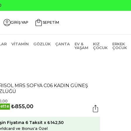
0
GİRİŞ YAP
SEPETİM
LAR
VITAMIN
GÖZLÜK
ÇANTA
EV &
KIZ
ERKEK
YAŞAM
ÇOCUK
ÇOCUK
RISOL MRS SOFYA C06 KADIN GÜNEŞ
ZLÜĞÜ
0,00
₺855,00
ette
şin Fiyatına 6 Taksit x ₺142,50
rldcard ve Bonus'a Özel