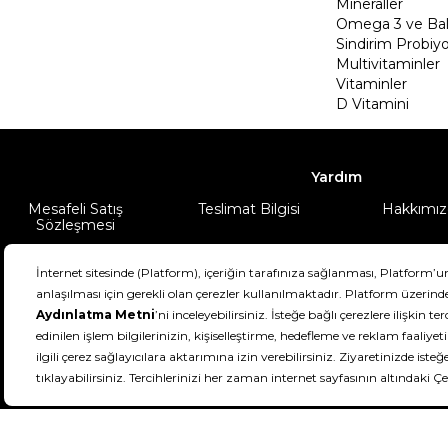
Mineraller
Omega 3 ve Balı
Sindirim Probiyo
Multivitaminler
Vitaminler
D Vitamini
Yardım
Mesafeli Satış
Teslimat Bilgisi
Hakkımız
Sözleşmesi
Şartlar & Koşullar
Ürünüm
DeFactoFIT ©️ 2022-2026. Tüm hakları sa
21