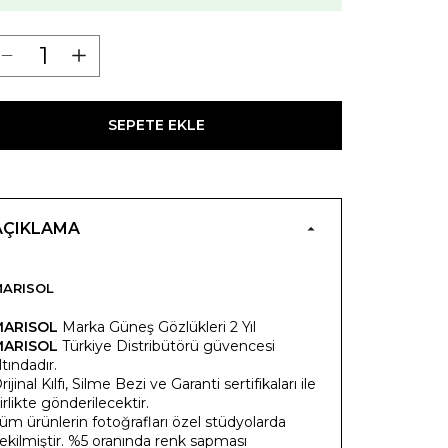
SEPETE EKLE
AÇIKLAMA
ARISOL
MARISOL
Marka Güneş Gözlükleri 2 Yıl
MARISOL
Türkiye Distribütörü güvencesi
ltındadır.
rijinal Kılfı, Silme Bezi ve Garanti sertifikaları ile
irlikte gönderilecektir.
üm ürünlerin fotoğrafları özel stüdyolarda
ekilmiştir. %5 oranında renk sapması