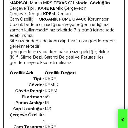
MARISOL
Marka
MRS TEXAS C11 Model Gözlüğün
Çerçeve Tipi .:
KARE KEMİK
Çerçevedir.
Çerçeve Rengi .:
KREM
Renkdir.
Cam Özelliği .:
ORGANİK FÜME UV400
Korumadır.
Gözlük bedeni olmadığında veya beğenmediğiniz
zaman kullanmadığınız takdirde 7 iş günü içinde İade
edebilirsiniz.
Site üzerinden iade kodu alıp tarafımıza göndermeniz
gerekmektedir.
geri gönderim yaparken paketi size geldiği şekilde
(Kılıfı, Silme Bezi, Garanti Belgesi ve Faturası ile)
göndermeye dikkat etmelisiniz.
Özellik Adı
Özellik Değeri
Tipi .:
KARE
Gövde.:
KEMİK
Gövde Rengi.:
KREM
Ekartman.:
49
Burun Aralığı.:
18
Sap Uzunluğu.:
143
Çerçeve Özellik.:
.:
Cam Tasarımı.:
KARE