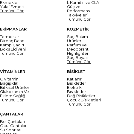
Ekmekler
L Karnitin ve CLA
Yulaf Ezmesi
Güç ve
Tümünü Gör
Performans
Takviyeleri
Tümünü Gör
EKİPMANLAR
KOZMETİK
Termoslar
Saç Bakım
Direnç Bandı
Ürünleri
Kamp Çadırı
Parfüm ve
Boks Eldiveni
Deodorant
Tümünü Gör
Highlighter
Saç Boyası
Tümünü Gör
VİTAMİNLER
BİSİKLET
C Vitamini
Katlanır
Bağışıklık
Bisikletler
Bitkisel Ürünler
Elektrikli
Glukozamin Ve
Bisikletler
Eklem Sağlığı
Dağ Bisikletleri
Tümünü Gör
Çocuk Bisikletleri
Tümünü Gör
ÇANTALAR
Bel Çantaları
Okul Çantaları
Su Sporları