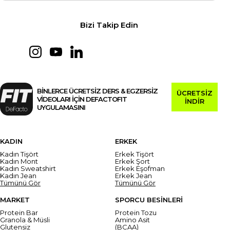
Bizi Takip Edin
BİNLERCE ÜCRETSİZ DERS & EGZERSİZ
ÜCRETSİZ
VİDEOLARI İÇİN DEFACTOFIT
İNDİR
UYGULAMASINI
KADIN
ERKEK
Kadın Tişört
Erkek Tişört
Kadın Mont
Erkek Şort
Kadın Sweatshirt
Erkek Eşofman
Kadın Jean
Erkek Jean
Tümünü Gör
Tümünü Gör
MARKET
SPORCU BESİNLERİ
Protein Bar
Protein Tozu
Granola & Müsli
Amino Asit
Glutensiz
(BCAA)