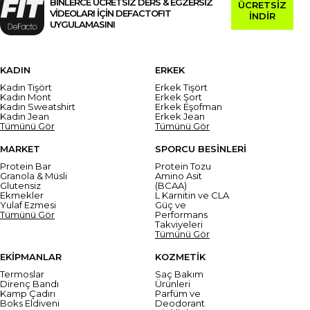
BİNLERCE ÜCRETSİZ DERS & EGZERSİZ
ÜCRETSİZ
VİDEOLARI İÇİN DEFACTOFIT
İNDİR
UYGULAMASINI
KADIN
ERKEK
Kadın Tişört
Erkek Tişört
Kadın Mont
Erkek Şort
Kadın Sweatshirt
Erkek Eşofman
Kadın Jean
Erkek Jean
Tümünü Gör
Tümünü Gör
MARKET
SPORCU BESİNLERİ
Protein Bar
Protein Tozu
Granola & Müsli
Amino Asit
Glutensiz
(BCAA)
Ekmekler
L Karnitin ve CLA
Yulaf Ezmesi
Güç ve
Tümünü Gör
Performans
Takviyeleri
Tümünü Gör
EKİPMANLAR
KOZMETİK
Termoslar
Saç Bakım
Direnç Bandı
Ürünleri
Kamp Çadırı
Parfüm ve
Boks Eldiveni
Deodorant