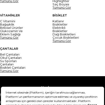
Tümünü Gör
Highlighter
Saç Boyası
Tümünü Gör
VİTAMİNLER
BİSİKLET
C Vitamini
Katlanır
Bağışıklık
Bisikletler
Bitkisel Ürünler
Elektrikli
Glukozamin Ve
Bisikletler
Eklem Sağlığı
Dağ Bisikletleri
Tümünü Gör
Çocuk Bisikletleri
Tümünü Gör
ÇANTALAR
Bel Çantaları
Okul Çantaları
Su Sporları
Çantaları
Bisiklet Çantaları
Tümünü Gör
Yardım
Mesafeli Satış Sözleşmesi
Teslimat Bilgisi
Gizlilik Sözleşmesi
Şartlar & Koşullar