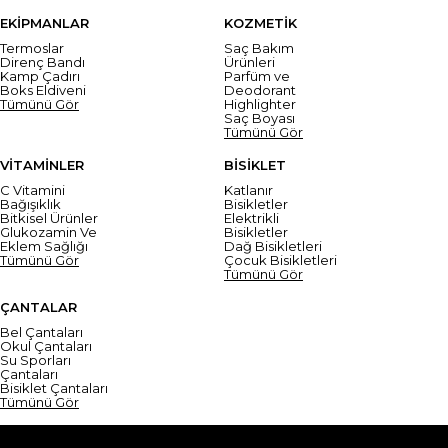
EKİPMANLAR
KOZMETİK
Termoslar
Saç Bakım
Direnç Bandı
Ürünleri
Kamp Çadırı
Parfüm ve
Boks Eldiveni
Deodorant
Tümünü Gör
Highlighter
Saç Boyası
Tümünü Gör
VİTAMİNLER
BİSİKLET
C Vitamini
Katlanır
Bağışıklık
Bisikletler
Bitkisel Ürünler
Elektrikli
Glukozamin Ve
Bisikletler
Eklem Sağlığı
Dağ Bisikletleri
Tümünü Gör
Çocuk Bisikletleri
Tümünü Gör
ÇANTALAR
Bel Çantaları
Okul Çantaları
Su Sporları
Çantaları
Bisiklet Çantaları
Tümünü Gör