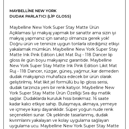
MAYBELLINE NEW YORK
DUDAK PARLATICI (LIP GLOSS)
Maybelline New York Super Stay Matte Ürün
Açıklaması İyi makyaj yapmak bir sanattır ama sizin iyi
makyaj yapmanız için sanatçı olmanıza gerek yok!
Doğru ürün ve teninize uygun tonlarla istediğiniz etkiyi
yakalamak mümkün. Maybelline New York Super Stay
Matte Ink Pink Edition Likit Mat Ruj - 118 Dancer lip
gloss ile gün boyu makyajınız garantide. Maybelline
New York Super Stay Matte Ink Pink Edition Likit Mat
Ruj - 118 Dancer, rüzgar, güneş, yağmur, kar demeden
dudak makyajınızı muhafaza edecek bir ürün olarak
geliştirilmiş. Mat likit jel formüllü bu lip gloss serisi,
dudak tarzınıza yeni bir renk katıyor. Maybelline New
York Super Stay Matte Ürün Özelliği Sıra dışı matlık
sağlar. Dudaklarda kuruluk hissi bırakmaz. 16 saate
kadar kalıcı etkiye sahip. Bulaşmaya, akmaya, yemeye
ve içmeye karşı dayanıklıdır. Süper yoğun nude renk
seçenekleri sunar. Ok şeklinde tasarlanmış, dudak
kıvrımlarını yakalayan ve kolay uygulama sağlayan
uygulama ucu. Maybelline New York Super Stay Matte