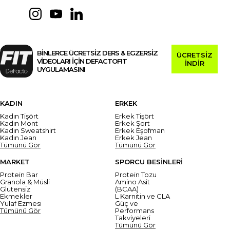
BİNLERCE ÜCRETSİZ DERS & EGZERSİZ
ÜCRETSİZ
VİDEOLARI İÇİN DEFACTOFIT
İNDİR
UYGULAMASINI
KADIN
ERKEK
Kadın Tişört
Erkek Tişört
Kadın Mont
Erkek Şort
Kadın Sweatshirt
Erkek Eşofman
Kadın Jean
Erkek Jean
Tümünü Gör
Tümünü Gör
MARKET
SPORCU BESİNLERİ
Protein Bar
Protein Tozu
Granola & Müsli
Amino Asit
Glutensiz
(BCAA)
Ekmekler
L Karnitin ve CLA
Yulaf Ezmesi
Güç ve
Tümünü Gör
Performans
Takviyeleri
Tümünü Gör