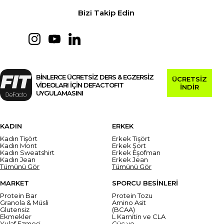
Bizi Takip Edin
BİNLERCE ÜCRETSİZ DERS & EGZERSİZ
ÜCRETSİZ
VİDEOLARI İÇİN DEFACTOFIT
İNDİR
UYGULAMASINI
KADIN
ERKEK
Kadın Tişört
Erkek Tişört
Kadın Mont
Erkek Şort
Kadın Sweatshirt
Erkek Eşofman
Kadın Jean
Erkek Jean
Tümünü Gör
Tümünü Gör
MARKET
SPORCU BESİNLERİ
Protein Bar
Protein Tozu
Granola & Müsli
Amino Asit
Glutensiz
(BCAA)
Ekmekler
L Karnitin ve CLA
Yulaf Ezmesi
Güç ve