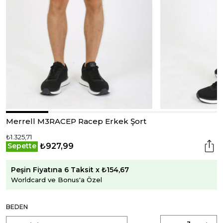
Merrell M3RACEP Racep Erkek Şort
₺1.325,71
₺927,99
Sepette
Peşin Fiyatına 6 Taksit x ₺154,67
Worldcard ve Bonus'a Özel
BEDEN