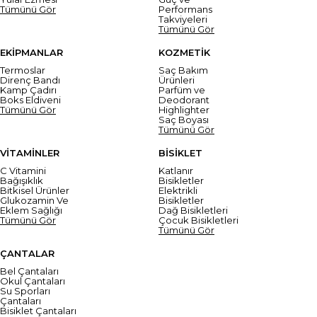
Tümünü Gör
Performans
Takviyeleri
Tümünü Gör
EKİPMANLAR
KOZMETİK
Termoslar
Saç Bakım
Direnç Bandı
Ürünleri
Kamp Çadırı
Parfüm ve
Boks Eldiveni
Deodorant
Tümünü Gör
Highlighter
Saç Boyası
Tümünü Gör
VİTAMİNLER
BİSİKLET
C Vitamini
Katlanır
Bağışıklık
Bisikletler
Bitkisel Ürünler
Elektrikli
Glukozamin Ve
Bisikletler
Eklem Sağlığı
Dağ Bisikletleri
Tümünü Gör
Çocuk Bisikletleri
Tümünü Gör
ÇANTALAR
Bel Çantaları
Okul Çantaları
Su Sporları
Çantaları
Bisiklet Çantaları