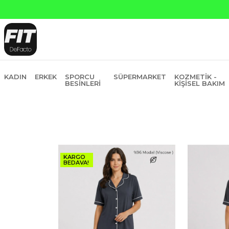
anti Bankasına Peşin Fiyatına 6 Taksit
KADIN
ERKEK
SPORCU
SÜPERMARKET
KOZMETIK -
BESINLERI
KIŞISEL BAKIM
KARGO
BEDAVA!