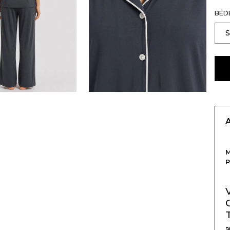
BED
M
P
%