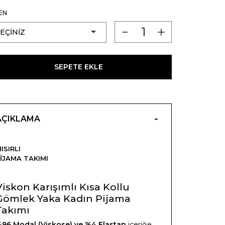
EN
SEPETE EKLE
AÇIKLAMA
ISIRLI
IJAMA TAKIMI
Viskon Karışımlı Kısa Kollu
Gömlek Yaka Kadın Pijama
Takımı
96 Modal (Viskose) ve %4 Elastan
içeriğe