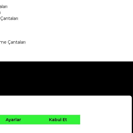
ları
ı
Çantaları
me Çantaları