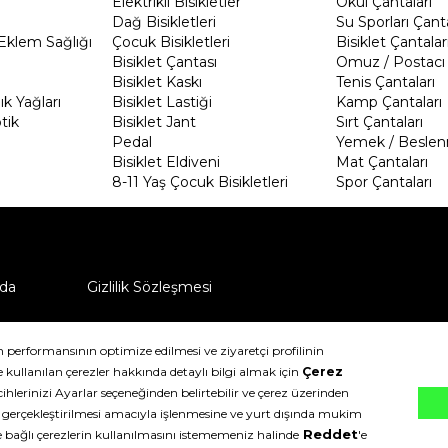
Elektrikli Bisikletler
Okul Çantaları
Dağ Bisikletleri
Su Sporları Çanta
Eklem Sağlığı
Çocuk Bisikletleri
Bisiklet Çantalar
Bisiklet Çantası
Omuz / Postacı 
Bisiklet Kaskı
Tenis Çantaları
k Yağları
Bisiklet Lastiği
Kamp Çantaları
tik
Bisiklet Jant
Sırt Çantaları
Pedal
Yemek / Beslen
Bisiklet Eldiveni
Mat Çantaları
8-11 Yaş Çocuk Bisikletleri
Spor Çantaları
da
Gizlilik Sözleşmesi
ü nasıl iade edebilirim?