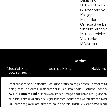
Bağışıklık
Bitkisel Ürünler
Glukozamin Ve 
Kolajen
Mineraller
Omega 3 ve Balı
Sindirim Probiyo
Multivitaminler
Vitaminler
D Vitamini
Yardım
Mesafeli Satış
Teslimat Bilgisi
Hakkımız
Sözleşmesi
Şartlar & Koşullar
Ürünüm