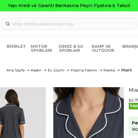
BISIKLET
MOTOR
DENIZ & SU
KAMP VE
BRANŞ
SPORLARI
SPORLARI
OUTDOOR
Ana Sayfa
Kadın
Ev Giyim
Pijama Takımı
Marka
Mısırlı
Mıs
₺2.7
Sep
Pe
Wo