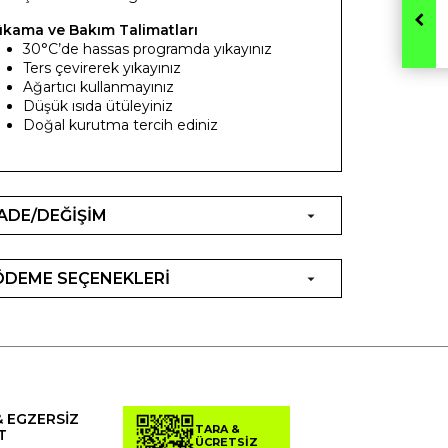
ıkama ve Bakım Talimatları
30°C’de hassas programda yıkayınız
Ters çevirerek yıkayınız
Ağartıcı kullanmayınız
Düşük ısıda ütüleyiniz
Doğal kurutma tercih ediniz
İADE/DEĞİŞİM
ÖDEME SEÇENEKLERİ
& EGZERSİZ
TARA &
T
ÜCRETSİZ