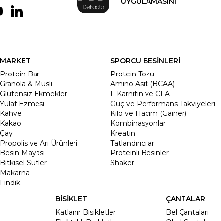
UYGULAMASINI
MARKET
SPORCU BESİNLERİ
Protein Bar
Protein Tozu
Granola & Müsli
Amino Asit (BCAA)
Glutensiz Ekmekler
L Karnitin ve CLA
Yulaf Ezmesi
Güç ve Performans Takviyeleri
Kahve
Kilo ve Hacim (Gainer)
Kakao
Kombinasyonlar
Çay
Kreatin
Propolis ve Arı Ürünleri
Tatlandırıcılar
Besin Mayası
Proteinli Besinler
Bitkisel Sütler
Shaker
Makarna
Fındık
BİSİKLET
ÇANTALAR
Katlanır Bisikletler
Bel Çantaları