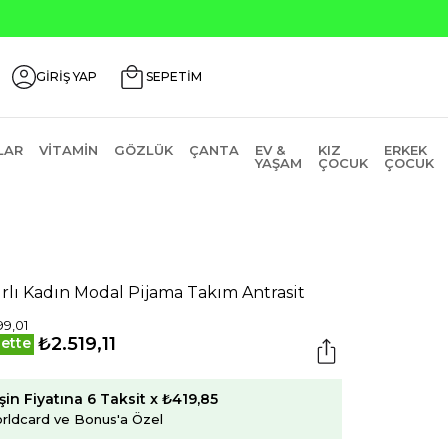
Seçili Ürünlerde ₺2
GİRİŞ YAP
SEPETİM
LAR
VITAMIN
GÖZLÜK
ÇANTA
EV &
KIZ
ERKEK
YAŞAM
ÇOCUK
ÇOCUK
ırlı Kadın Modal Pijama Takım Antrasit
99,01
₺2.519,11
ette
şin Fiyatına 6 Taksit x ₺419,85
rldcard ve Bonus'a Özel