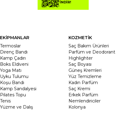
İNDİR!
EKİPMANLAR
KOZMETİK
Termoslar
Saç Bakım Ürünleri
Direnç Bandı
Parfüm ve Deodorant
Kamp Çadırı
Highlighter
Boks Eldiveni
Saç Boyası
Yoga Matı
Güneş Kremleri
Uyku Tulumu
Yüz Temizleme
Koşu Bandı
Kadın Parfüm
Kamp Sandalyesi
Saç Kremi
Pilates Topu
Erkek Parfüm
Tenis
Nemlendiriciler
Yüzme ve Dalış
Kolonya